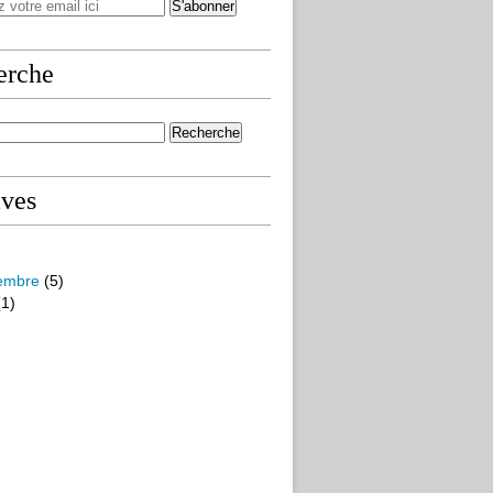
erche
ives
embre
(5)
1)