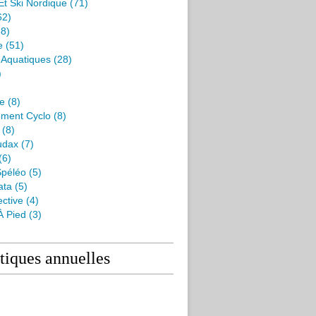
Et Ski Nordique
(71)
62)
8)
e
(51)
s Aquatiques
(28)
)
me
(8)
ment Cyclo
(8)
(8)
udax
(7)
(6)
péléo
(5)
ata
(5)
ctive
(4)
À Pied
(3)
stiques annuelles