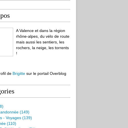
opos
A Valence et dans la région
rhône-alpes, du vélo de route
mais aussi les sentiers, les
rochers, la neige, les torrents
!
rofil de
Brigitte
sur le portail Overblog
ories
8)
Randonnée
(149)
s - Voyages
(139)
née
(110)