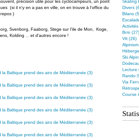
ouvent, précision utile pour les cyclocampeurs, un point
Skating 
ues (si il n'y en a pas en ville, on en trouve à l'office du
Divers
(
 repos )
Bilans
(5
Escalad
Activité
rborg, Svenborg, Faaborg, Stege sur l'ile de Mon, Koge,
Brm
(27
ns, Kolding ... et d'autres encore !
Vtt
(26)
Alpinis
Héberge
Ski Alpin
Dodeca
Lecture
Rando-S
Via Ferr
Rétrospe
Course 
Stati