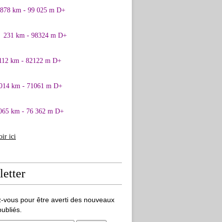
0878 km - 99 025 m D+
1 231 km - 98324 m D+
 112 km - 82122 m D+
 014 km - 71061 m D+
065 km - 76 362 m D+
oir ici
etter
-vous pour être averti des nouveaux
publiés.