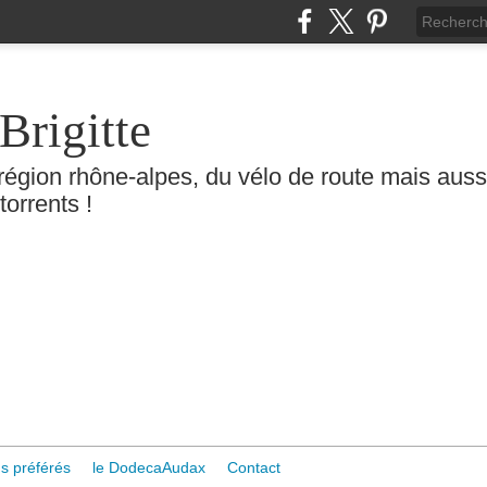
Brigitte
région rhône-alpes, du vélo de route mais aussi 
torrents !
s préférés
le DodecaAudax
Contact