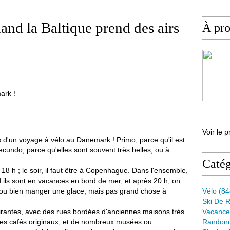
nd la Baltique prend des airs
À pr
ark !
Voir le p
ors d'un voyage à vélo au Danemark ! Primo, parce qu'il est
t secundo, parce qu'elles sont souvent très belles, ou à
Catég
18 h ; le soir, il faut être à Copenhague. Dans l'ensemble,
 ils sont en vacances en bord de mer, et après 20 h, on
re ou bien manger une glace, mais pas grand chose à
Vélo
(84
Ski De 
ttirantes, avec des rues bordées d'anciennes maisons très
Vacance
 des cafés originaux, et de nombreux musées ou
Randon