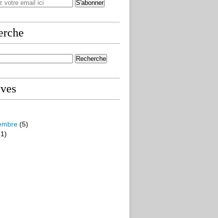
erche
ives
embre
(5)
1)