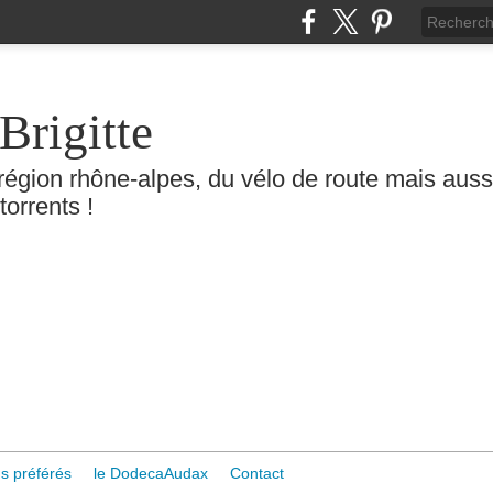
Brigitte
région rhône-alpes, du vélo de route mais aussi 
torrents !
s préférés
le DodecaAudax
Contact