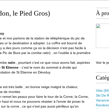
don, le Pied Gros)
À pr
luy
e et moi partons de la station de téléphérique du pic de
es ur la destination à adopter. Le coffre est bourré de
l y a des jours comme ça où la décision n'est pas facile à
le Pic de Bure par la combe ratin) , on l'oublie à la première
 combe
ratin
, pourtant c'est ce que nous avons fait, aspirées
Voir le p
 St Etienne
- c'est le nom du sommet à droite qui
station de St Etienne en Dévoluy.
Catég
e est très belle , en bonne neige malgré la chaleur,
Vélo
(84
mbe de montée.
Ski De 
remet les peaux pour faire le tour de la Corne; la Corne,
Vacance
e haut et nous ne pouvons résister à l'envie de poser le
Randon
 sur la corne , ce qui n'est pas aussi périlleux qu'on