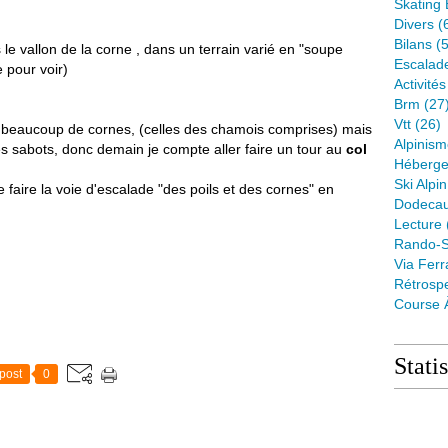
Skating 
Divers
(
Bilans
(5
e vallon de la corne , dans un terrain varié en "soupe
Escalad
e pour voir)
Activité
Brm
(27
Vtt
(26)
 beaucoup de cornes, (celles des chamois comprises) mais
Alpinis
s sabots, donc demain je compte aller faire un tour au
col
Héberge
Ski Alpin
e faire la voie d'escalade "des poils et des cornes" en
Dodeca
Lecture
Rando-S
Via Ferr
Rétrospe
Course 
Stati
post
0