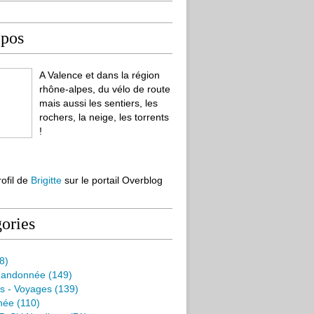
opos
A Valence et dans la région
rhône-alpes, du vélo de route
mais aussi les sentiers, les
rochers, la neige, les torrents
!
rofil de
Brigitte
sur le portail Overblog
ories
8)
Randonnée
(149)
s - Voyages
(139)
née
(110)