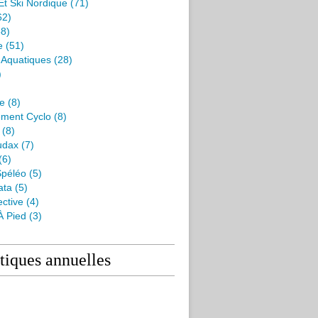
Et Ski Nordique
(71)
62)
8)
e
(51)
s Aquatiques
(28)
)
me
(8)
ment Cyclo
(8)
(8)
udax
(7)
(6)
péléo
(5)
ata
(5)
ctive
(4)
À Pied
(3)
stiques annuelles