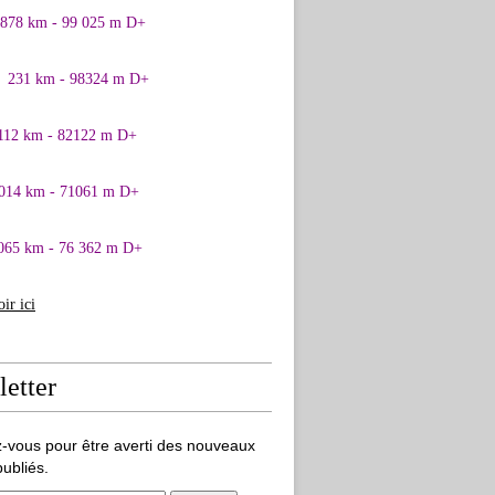
0878 km - 99 025 m D+
1 231 km - 98324 m D+
 112 km - 82122 m D+
 014 km - 71061 m D+
065 km - 76 362 m D+
oir ici
etter
-vous pour être averti des nouveaux
publiés.