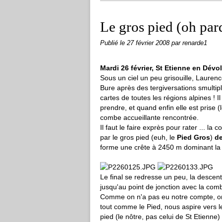
Le gros pied (oh par
Publié le
27 février 2008
par renarde1
Mardi 26 février, St Etienne en Dévo
Sous un ciel un peu grisouille, Laurenc
Bure après des tergiversations smultipl
cartes de toutes les régions alpines ! I
prendre, et quand enfin elle est prise (
combe accueillante rencontrée.
Il faut le faire exprès pour rater ... la
par le gros pied (euh, le
Pied Gros
)
de
forme une crête à 2450 m dominant la 
Le final se redresse un peu, la descent
jusqu'au point de jonction avec la co
Comme on n'a pas eu notre compte, on 
tout comme le Pied, nous aspire vers l
pied (le nôtre, pas celui de St Etienne)