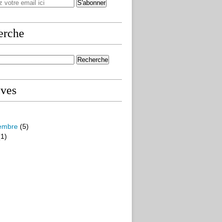
erche
ives
embre
(5)
1)