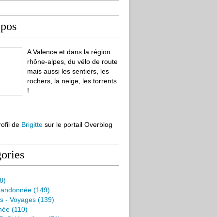
opos
A Valence et dans la région
rhône-alpes, du vélo de route
mais aussi les sentiers, les
rochers, la neige, les torrents
!
rofil de
Brigitte
sur le portail Overblog
ories
8)
Randonnée
(149)
s - Voyages
(139)
née
(110)