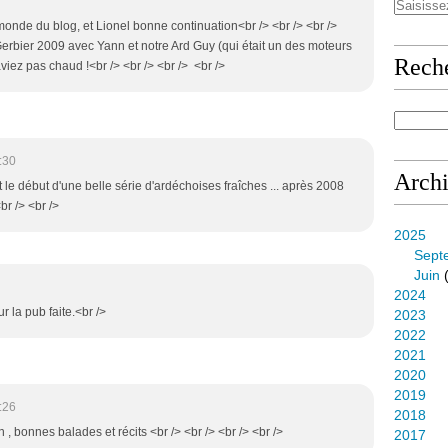
onde du blog, et Lionel bonne continuation<br /> <br /> <br />
u Gerbier 2009 avec Yann et notre Ard Guy (qui était un des moteurs
Rech
viez pas chaud !<br /> <br /> <br /> <br />
:30
Arch
it le début d'une belle série d'ardéchoises fraîches ... après 2008
br /> <br />
2025
Sept
Juin
(
2024
r la pub faite.<br />
2023
2022
2021
2020
2019
:26
2018
 , bonnes balades et récits <br /> <br /> <br /> <br />
2017