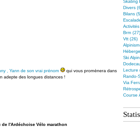
Skating 
Divers
(
Bilans
(5
Escalad
Activité
Brm
(27
Vtt
(26)
Alpinis
Héberge
Ski Alpin
Dodeca
Lecture
nny , Yann de son vrai prénom
qui vous promènera dans
Rando-S
st un adepte des longues distances !
Via Ferr
Rétrospe
Course 
Stati
) de l'Ardéchoise Vélo marathon