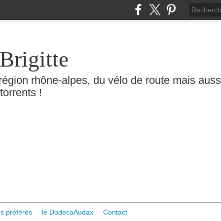
Brigitte
région rhône-alpes, du vélo de route mais aussi 
torrents !
s préférés
le DodecaAudax
Contact