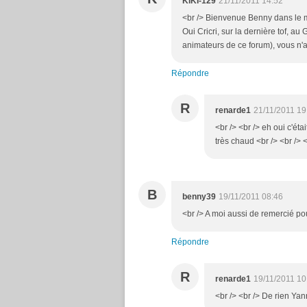
KIKI-129
21/11/2011 14:52
<br /> Bienvenue Benny dans le m
Oui Cricri, sur la dernière tof, a
animateurs de ce forum), vous n'a
Répondre
R
renarde1
21/11/2011 19
<br /> <br /> eh oui c'éta
très chaud <br /> <br /> <
B
benny39
19/11/2011 08:46
<br /> A moi aussi de remercié pou
Répondre
R
renarde1
19/11/2011 10
<br /> <br /> De rien Yann