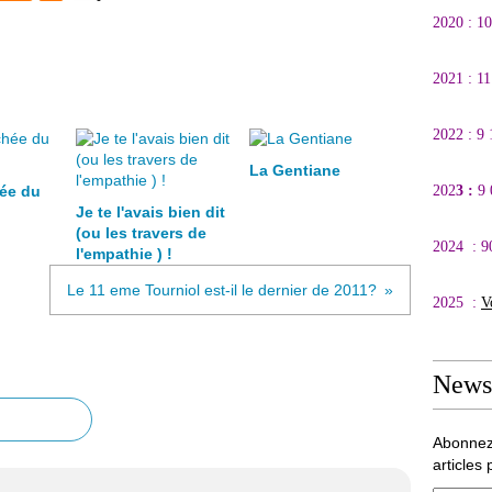
2020 : 1
2021 : 1
2022 : 9
La Gentiane
ée du
202
3 :
9
Je te l'avais bien dit
(ou les travers de
2024 : 9
l'empathie ) !
Le 11 eme Tourniol est-il le dernier de 2011?
2025 :
V
Newsl
Abonnez
articles 