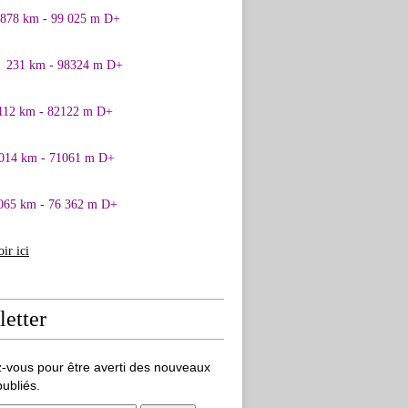
0878 km - 99 025 m D+
1 231 km - 98324 m D+
 112 km - 82122 m D+
 014 km - 71061 m D+
065 km - 76 362 m D+
oir ici
etter
-vous pour être averti des nouveaux
publiés.