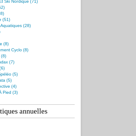
Et Ski Nordique
(71)
62)
8)
e
(51)
s Aquatiques
(28)
)
me
(8)
ment Cyclo
(8)
(8)
udax
(7)
(6)
péléo
(5)
ata
(5)
ctive
(4)
À Pied
(3)
stiques annuelles