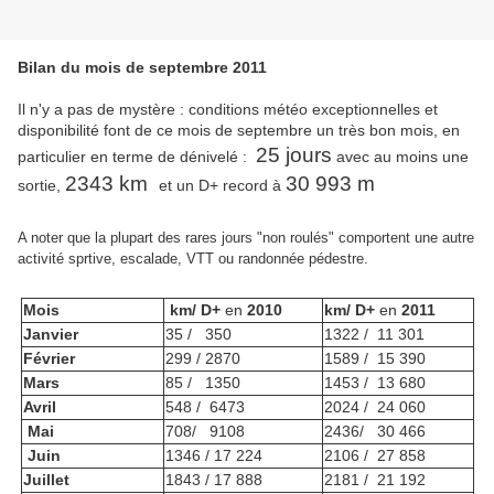
Bilan du mois de septembre 2011
Il n'y a pas de mystère : conditions météo exceptionnelles et
disponibilité font de ce mois de septembre un très bon mois, en
25 jours
particulier en terme de dénivelé :
avec au moins une
2343 km
30 993 m
sortie,
et un D+ record à
A noter que la plupart des rares jours "non roulés" comportent une autre
activité sprtive, escalade, VTT ou randonnée pédestre.
Mois
km/ D+
en
2010
km/ D+
en
2011
Janvier
35 / 350
1322 / 11 301
Février
299 / 2870
1589 / 15 390
Mars
85 / 1350
1453 / 13 680
Avril
548 / 6473
2024 / 24 060
Mai
708/ 9108
2436/ 30 466
Juin
1346 / 17 224
2106 / 27 858
Juillet
1843 / 17 888
2181 / 21 192