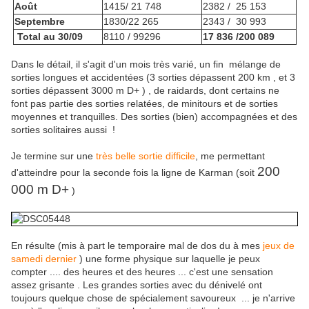
Août
1415/ 21 748
2382 / 25 153
Septembre
1830/22 265
2343 / 30 993
Total au 30/09
8110 / 99296
17 836 /200 089
Dans le détail, il s'agit d'un mois très varié, un fin mélange de
sorties longues et accidentées (3 sorties dépassent 200 km , et 3
sorties dépassent 3000 m D+ ) , de raidards, dont certains ne
font pas partie des sorties relatées, de minitours et de sorties
moyennes et tranquilles. Des sorties (bien) accompagnées et des
sorties solitaires aussi !
Je termine sur une
très belle sortie difficile
, me permettant
200
d'atteindre pour la seconde fois la ligne de Karman (soit
000 m D+
)
En résulte (mis à part le temporaire mal de dos du à mes
jeux de
samedi dernier
) une forme physique sur laquelle je peux
compter .... des heures et des heures ... c'est une sensation
assez grisante . Les grandes sorties avec du dénivelé ont
toujours quelque chose de spécialement savoureux ... je n'arrive