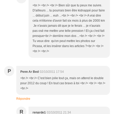
<br /> <br /> <br /> Bien sûr que tu peux me suivre.
D'ailleurs ... tu pourrais bien être kidnappé pour faire
... début juin ... euh ...<br /> <br /> <br /> A vrai dire
cela m'étonne d'avoir fait six mois à plus de 2000 km
Je n'avais jamais dit que je le ferais ... je n'aurais
pas osé me mettre une telle pression ! Et ça c'est fait
presque<br /> derrière mon dos ...<br /> <br /> <br />
Tu veux dire qu'on peut mettre les photos sur
Picasa, et les insérer dans les articles ?<br /> <br />
<br /> <br />
P
Penn Ar Bed
02/10/2011 17:54
<br /> <br /> C'est bien jolie tout ça, mais on attend le double
pour 2012 du coup ! En tout cas bravo à toi <br /> <br /> <br />
<br />
Répondre
R
renarde1
02/10/2011 21:34