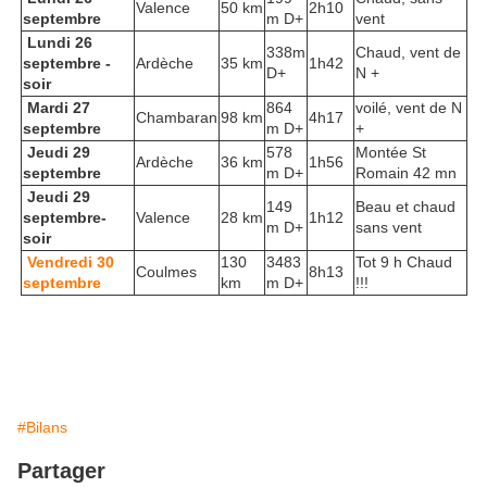
Valence
50 km
2h10
septembre
m D+
vent
Lundi 26
338m
Chaud, vent de
septembre -
Ardèche
35 km
1h42
D+
N +
soir
Mardi 27
864
voilé, vent de N
Chambaran
98 km
4h17
septembre
m D+
+
Jeudi 29
578
Montée St
Ardèche
36 km
1h56
septembre
m D+
Romain 42 mn
Jeudi 29
149
Beau et chaud
septembre-
Valence
28 km
1h12
m D+
sans vent
soir
Vendredi 30
130
3483
Tot 9 h Chaud
Coulmes
8h13
septembre
km
m D+
!!!
#Bilans
Partager