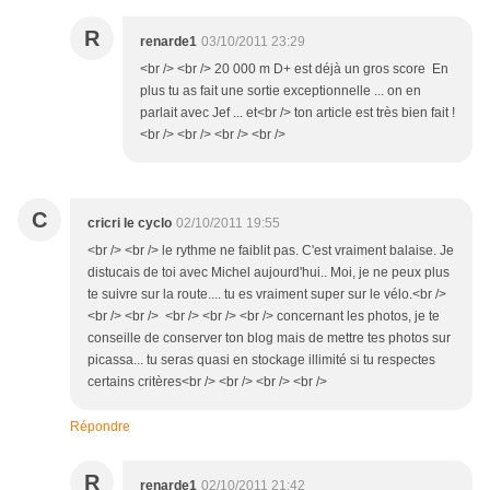
R
renarde1
03/10/2011 23:29
<br /> <br /> 20 000 m D+ est déjà un gros score En
plus tu as fait une sortie exceptionnelle ... on en
parlait avec Jef ... et<br /> ton article est très bien fait !
<br /> <br /> <br /> <br />
C
cricri le cyclo
02/10/2011 19:55
<br /> <br /> le rythme ne faiblit pas. C'est vraiment balaise. Je
distucais de toi avec Michel aujourd'hui.. Moi, je ne peux plus
te suivre sur la route.... tu es vraiment super sur le vélo.<br />
<br /> <br /> <br /> <br /> <br /> concernant les photos, je te
conseille de conserver ton blog mais de mettre tes photos sur
picassa... tu seras quasi en stockage illimité si tu respectes
certains critères<br /> <br /> <br /> <br />
Répondre
R
renarde1
02/10/2011 21:42