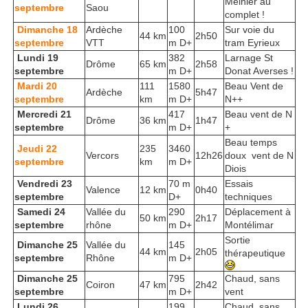
Meinier au
septembre
Saou
complet !
Dimanche 18
Ardèche
100
Sur voie du
44 km
2h50
septembre
VTT
m D+
tram Eyrieux
Lundi 19
382
Larnage St
Drôme
65 km
2h58
septembre
m D+
Donat Averses !
Mardi 20
111
1580
Beau Vent de
Ardèche
5h47
septembre
km
m D+
N++
Mercredi 21
417
Beau vent de N
Drôme
36 km
1h47
septembre
m D+
+
Beau temps
Jeudi 22
235
3460
Vercors
12h26
doux vent de N
septembre
km
m D+
Diois
Vendredi 23
70 m
Essais
Valence
12 km
0h40
septembre
D+
techniques
Samedi 24
Vallée du
290
Déplacement à
50 km
2h17
septembre
rhône
m D+
Montélimar
Sortie
Dimanche 25
Vallée du
145
44 km
2h05
thérapeutique
septembre
Rhône
m D+
Dimanche 25
795
Chaud, sans
Coiron
47 km
2h42
septembre
m D+
vent
Lundi 26
199
Chaud, sans