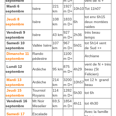
septembre
m D+
vent de N +
Mardi 6
221
1927
Isère
10h10
Tot 11h07
septembre
km
m D+
tot env 6h15
Jeudi 8
108
1833
Isère
6h
deux montées
septembre
km
m D+
raides
Vendredi 9
927
très beau
Isère
43 km
2h36
septembre
m D+
temps
Samedi 10
107
967
tot 5h14 vent
Vallée Isère
5h01
septembre
km
m D+
de Sud ++
Dimanche 11
Rando
1100
Archiane
septembre
pédestre
m D+
vent de N + très
Lundi 12
875
Ardèche
95 km
4h29
beau (St
septembre
m D+
Félicien)
Mardi 13
214
3200
tot 12 h grand
Ardèche
10h57
septembre
km
m D+
beau
Jeudi 15
Tourniol
114
1282
5h30
tot 6h
septembre
Royans
km
m D+
Vendredi 16
Mt Noir
69,5
1854
4h11
tot 4h30
septembre
Meselier
km
m D+
Avec la famille
Samedi 17
Escalade