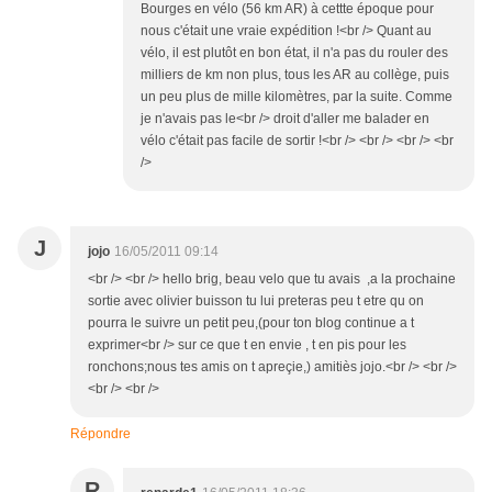
Bourges en vélo (56 km AR) à cettte époque pour
nous c'était une vraie expédition !<br /> Quant au
vélo, il est plutôt en bon état, il n'a pas du rouler des
milliers de km non plus, tous les AR au collège, puis
un peu plus de mille kilomètres, par la suite. Comme
je n'avais pas le<br /> droit d'aller me balader en
vélo c'était pas facile de sortir !<br /> <br /> <br /> <br
/>
J
jojo
16/05/2011 09:14
<br /> <br /> hello brig, beau velo que tu avais ,a la prochaine
sortie avec olivier buisson tu lui preteras peu t etre qu on
pourra le suivre un petit peu,(pour ton blog continue a t
exprimer<br /> sur ce que t en envie , t en pis pour les
ronchons;nous tes amis on t apreçie,) amitiès jojo.<br /> <br />
<br /> <br />
Répondre
R