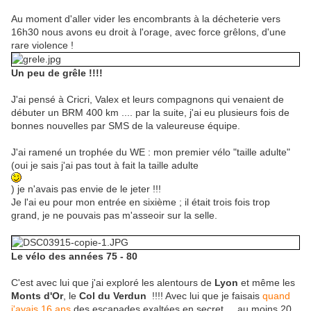
Au moment d'aller vider les encombrants à la décheterie vers
16h30 nous avons eu droit à l'orage, avec force grêlons, d'une
rare violence !
Un peu de grêle !!!!
J'ai pensé à Cricri, Valex et leurs compagnons qui venaient de
débuter un BRM 400 km .... par la suite, j'ai eu plusieurs fois de
bonnes nouvelles par SMS de la valeureuse équipe.
J'ai ramené un trophée du WE : mon premier vélo "taille adulte"
(oui je sais j'ai pas tout à fait la taille adulte
) je n'avais pas envie de le jeter !!!
Je l'ai eu pour mon entrée en sixième ; il était trois fois trop
grand, je ne pouvais pas m'asseoir sur la selle.
Le vélo des années 75 - 80
C'est avec lui que j'ai exploré les alentours de
Lyon
et même les
Monts d'Or
, le
Col du Verdun
!!!! Avec lui que je faisais
quand
j'avais 16 ans
des escapades exaltées en secret ... au moins 20