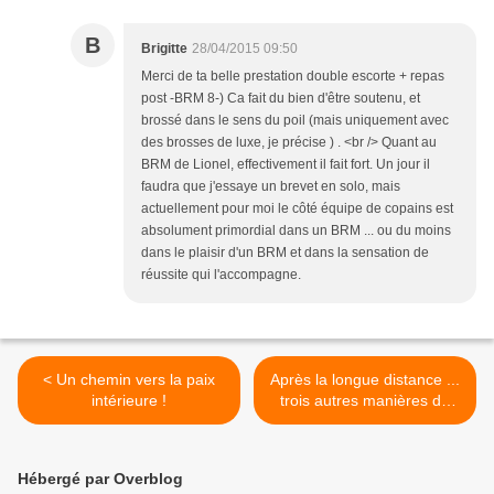
B
Brigitte
28/04/2015 09:50
Merci de ta belle prestation double escorte + repas
post -BRM 8-) Ca fait du bien d'être soutenu, et
brossé dans le sens du poil (mais uniquement avec
des brosses de luxe, je précise ) . <br /> Quant au
BRM de Lionel, effectivement il fait fort. Un jour il
faudra que j'essaye un brevet en solo, mais
actuellement pour moi le côté équipe de copains est
absolument primordial dans un BRM ... ou du moins
dans le plaisir d'un BRM et dans la sensation de
réussite qui l'accompagne.
< Un chemin vers la paix
Après la longue distance ...
intérieure !
trois autres manières de
pédaler ! >
Hébergé par Overblog