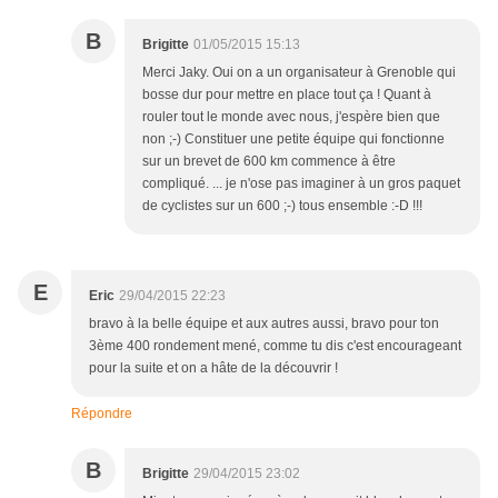
B
Brigitte
01/05/2015 15:13
Merci Jaky. Oui on a un organisateur à Grenoble qui
bosse dur pour mettre en place tout ça ! Quant à
rouler tout le monde avec nous, j'espère bien que
non ;-) Constituer une petite équipe qui fonctionne
sur un brevet de 600 km commence à être
compliqué. ... je n'ose pas imaginer à un gros paquet
de cyclistes sur un 600 ;-) tous ensemble :-D !!!
E
Eric
29/04/2015 22:23
bravo à la belle équipe et aux autres aussi, bravo pour ton
3ème 400 rondement mené, comme tu dis c'est encourageant
pour la suite et on a hâte de la découvrir !
Répondre
B
Brigitte
29/04/2015 23:02