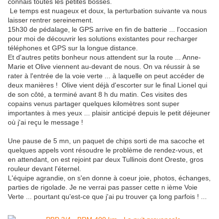
connais toutes les petites bosses.
Le temps est nuageux et doux, la perturbation suivante va nous
laisser rentrer sereinement.
15h30 de pédalage, le GPS arrive en fin de batterie ... l'occasion
pour moi de découvrir les solutions existantes pour recharger
téléphones et GPS sur la longue distance.
Et d'autres petits bonheur nous attendent sur la route ... Anne-
Marie et Olive viennent au-devant de nous. On va réussir à se
rater à l'entrée de la voie verte ... à laquelle on peut accéder de
deux manières ! Olive vient déjà d'escorter sur le final Lionel qui
de son côté, a terminé avant 8 h du matin. Ces visites des
copains venus partager quelques kilomètres sont super
importantes à mes yeux ... plaisir anticipé depuis le petit déjeuner
où j'ai reçu le message !
Une pause de 5 mn, un paquet de chips sorti de ma sacoche et
quelques appels vont résoudre le problème de rendez-vous, et
en attendant, on est rejoint par deux Tullinois dont Oreste, gros
rouleur devant l'éternel.
L'équipe agrandie, on s'en donne à coeur joie, photos, échanges,
parties de rigolade. Je ne verrai pas passer cette n ième Voie
Verte ... pourtant qu'est-ce que j'ai pu trouver ça long parfois ! ...