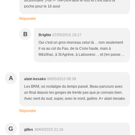
dictionnaire :)<br /> YAPUKA faire le 600 et c'est dans la
poche pour le 16 aout
Répondre
B
Brigitte
07/05/2015 19:17
Oui c'est un gros morceau celui-là ... non seulement
il va au col du Fau, de la Croix haute, mais à
Mézilhac, à St Agrève, à Lalouvesc ... et j'en passe ...
A
alain kesako
06/05/2015 08:39
Les BRM, où nostalgie du temps passé. Beau parcours avec
un final depuis les gorges de trente pas que je connais bien.
Avec vent du sud, super, avec le nord, galère. A+ alain kesako
Répondre
G
gilles
30/04/2015 21:16