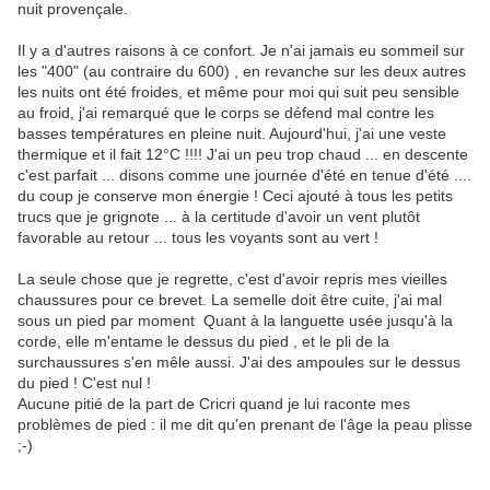
nuit provençale.
Il y a d'autres raisons à ce confort. Je n'ai jamais eu sommeil sur
les "400" (au contraire du 600) , en revanche sur les deux autres
les nuits ont été froides, et même pour moi qui suit peu sensible
au froid, j'ai remarqué que le corps se défend mal contre les
basses températures en pleine nuit. Aujourd'hui, j'ai une veste
thermique et il fait 12°C !!!! J'ai un peu trop chaud ... en descente
c'est parfait ... disons comme une journée d'été en tenue d'été ....
du coup je conserve mon énergie ! Ceci ajouté à tous les petits
trucs que je grignote ... à la certitude d'avoir un vent plutôt
favorable au retour ... tous les voyants sont au vert !
La seule chose que je regrette, c'est d'avoir repris mes vieilles
chaussures pour ce brevet. La semelle doit être cuite, j'ai mal
sous un pied par moment Quant à la languette usée jusqu'à la
corde, elle m'entame le dessus du pied , et le pli de la
surchaussures s'en mêle aussi. J'ai des ampoules sur le dessus
du pied ! C'est nul !
Aucune pitié de la part de Cricri quand je lui raconte mes
problèmes de pied : il me dit qu'en prenant de l'âge la peau plisse
;-)