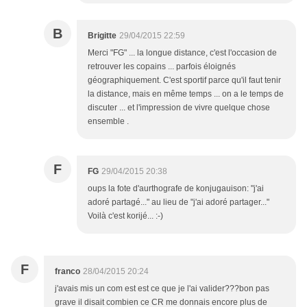
B
Brigitte
29/04/2015 22:59
Merci "FG" ... la longue distance, c'est l'occasion de
retrouver les copains ... parfois éloignés
géographiquement. C'est sportif parce qu'il faut tenir
la distance, mais en même temps ... on a le temps de
discuter ... et l'impression de vivre quelque chose
ensemble .
F
FG
29/04/2015 20:38
oups la fote d'aurthografe de konjugauison: "j'ai
adoré partagé..." au lieu de "j'ai adoré partager..."
Voilà c'est korijé... :-)
F
franco
28/04/2015 20:24
j'avais mis un com est est ce que je l'ai valider???bon pas
grave il disait combien ce CR me donnais encore plus de