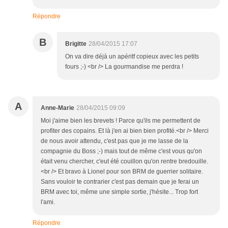
Répondre
B
Brigitte
28/04/2015 17:07
On va dire déjà un apéritf copieux avec les petits
fours ;-) <br /> La gourmandise me perdra !
A
Anne-Marie
28/04/2015 09:09
Moi j'aime bien les brevets ! Parce qu'ils me permettent de
profiter des copains. Et là j'en ai bien bien profité.<br /> Merci
de nous avoir attendu, c'est pas que je me lasse de la
compagnie du Boss ;-) mais tout de même c'est vous qu'on
était venu chercher, c'eut été couillon qu'on rentre bredouille.
<br /> Et bravo à Lionel pour son BRM de guerrier solitaire.
Sans vouloir te contrarier c'est pas demain que je ferai un
BRM avec toi, même une simple sortie, j'hésite... Trop fort
l'ami.
Répondre