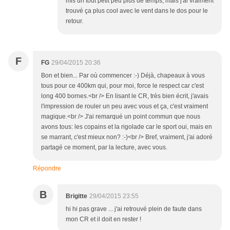
mis un tout petit peu plus de temps, mais j'ai vraiment
trouvé ça plus cool avec le vent dans le dos pour le
retour.
F
FG
29/04/2015 20:36
Bon et bien... Par où commencer :-) Déjà, chapeaux à vous
tous pour ce 400km qui, pour moi, force le respect car c'est
long 400 bornes.<br /> En lisant le CR, très bien écrit, j'avais
l'impression de rouler un peu avec vous et ça, c'est vraiment
magique.<br /> J'ai remarqué un point commun que nous
avons tous: les copains et la rigolade car le sport oui, mais en
se marrant, c'est mieux non? :-)<br /> Bref, vraiment, j'ai adoré
partagé ce moment, par la lecture, avec vous.
Répondre
B
Brigitte
29/04/2015 23:55
hi hi pas grave ... j'ai retrouvé plein de faute dans
mon CR et il doit en rester !