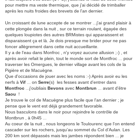
pour mettre ma veste thermique, que j'ai décidé de trimballer
après les nuits froides des brevets de l'an dernier.
Un croissant de lune accepte de se montrer ...j'ai grand plaisir à
cette plongée dans la nuit , sur ce terrain roulant, égayée des
quelques loupiotes des autres BRMistes qui apparaissent et
disparaissent ça et là. Je dois presque me brider pour ne pas
foncer allègrement dans cette nuit accueillante.
Il y a de l'eau dans Monfroc , n'y voyez aucune allusion ;-) , et
après avoir refait le plein, tout le monde sort de Montfroc ... pour
traverser les Omergues, le dernier village avant les cols de la
Pigière et de Macuègne.
Que d'occasions de jouer avec les noms :-) Après avoir eu les
nerfs à
Vif
... on
Serre
(s) les fesses avant d'entrer dans
Montfroc
...j'oubliais
Bevons
avec
Montbrun
... avant d'être
Saou
!
Je trouve le col de Macuègne plus facile que l'an dernier ; je
pense que le vent est déjà grandement favorable.
Nous basculons dans le noir pour rejoindre le contrôle de
Montbrun , à 0h45 ...
Au coeur de la nuit , nous longeons le Toulourenc que l'on entend
cascader sur les rochers, jusqu'au sommet du Col d'Aulan. Les
200 km sont dépassés mais les jambes répondent bien ... je