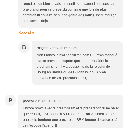
regret et combien je vais me sentir seul samedi ,en tous cas
bravo a toi pour ce brevet ,tu confirme une fois de plus
combien tu est a l'aise sur ce genre de (sortie) <br /> mais ça
je le savais déjà..
Répondre
B
Brigitte
28/04/2015 21:29
Non Franco je n'ai pas vu ton com ! Tu m'as manqué
sur ce brevet ... j'espère que tu pourras faire le
prochain sinon il y a possibilité de faire celui de
Bourg en Bresse ou de Gilionnay ? ou Aix en
provence (le WE prochain aussi) .
P
pascal
28/04/2015 13:53
Encore bravo avec ta dream team et ta préparation tu ne peux
que réussir, te vl'a donc à 600k de Paris, on voit bien sur les
photos le bonheur que procure un BRM longue distance et là
ce n'est que l'apéritif!!!