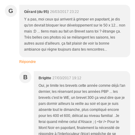
G
Gérard (du 95)
26/03/2017 23:22
Y a pas, moi ceux qui arrivent à grimper en papotant, je dis
qu'on devrait bloquer leur développement sur le 50 x 12... non
mais :D ... tiens mais au fait un Brevet sans toi ? étrange ça.
Très belles ces photos où se mélangent les saisons, les
autres aussi d'ailleurs. ça fait plaisir de voir la bonne
ambiance qui règne toujours dans tes rencontres...
Répondre
B
Brigitte
27/03/2017 19:12
Oui, je limite les brevets cette année comme déjà l'an
dernier, les réservant pour les années PBP ... les
brevets c'est le WE, un brevet 300 ça veut dire que je
pars dormir ailleurs la veille au soir et que je suis
absente tout le dimanche, plus compliqué encore
pour les 400 et 600, délicat au niveau familial . Je
ferai quand même celui d'Alsace ;-) <br /> Pour le
Mont Noir en papotant, finalement la nécessité de
répondre à l'interlocuteur (trice) empêche de se