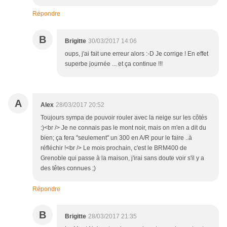
Répondre
B
Brigitte
30/03/2017 14:06
oups, j'ai fait une erreur alors :-D Je corrige ! En effet
superbe journée ... et ça continue !!!
A
Alex
28/03/2017 20:52
Toujours sympa de pouvoir rouler avec la neige sur les côtés
:)<br /> Je ne connais pas le mont noir, mais on m'en a dit du
bien; ça fera "seulement" un 300 en A/R pour le faire ..à
réfléchir !<br /> Le mois prochain, c'est le BRM400 de
Grenoble qui passe à la maison, j'irai sans doute voir s'il y a
des têtes connues ;)
Répondre
B
Brigitte
28/03/2017 21:35