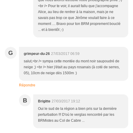
que nous avons retrouvé notre photographe privé ;-)
<br /> Pour te voir, il aurait fallu que j'accompagne
Alice, au lieu de rentrer à la maison, mais je ne
savais pas trop ce que Jérôme voulait faire à ce
moment .... Bravo pour ton BRM proprement bouclé
... et à bientôt ;-)
G
grimpeur-du-26
27/03/2017 06:59
salut,<br /> sympa cette montée du mont noir saupoudré de
neige ;) <br /> hier j'était au pays rosanais (à coté de serres,
05), 10cm de neige dès 1500m :)
Répondre
B
Brigitte
27/03/2017 19:12
Oui le sud de la région a bien pris sur la dernière
perturbation !!! D'où le verglas rencontré par les
BRMistes au Col de Cabre ...