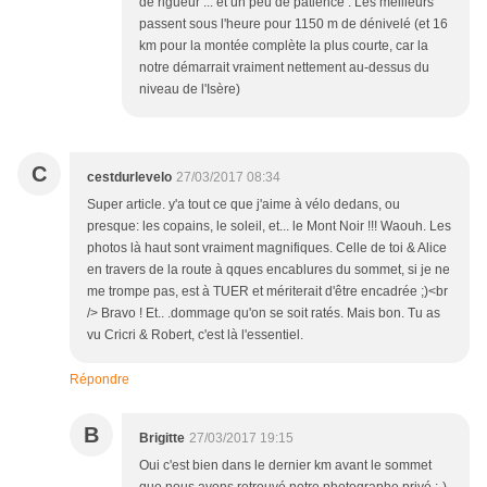
de rigueur ... et un peu de patience . Les meilleurs
passent sous l'heure pour 1150 m de dénivelé (et 16
km pour la montée complète la plus courte, car la
notre démarrait vraiment nettement au-dessus du
niveau de l'Isère)
C
cestdurlevelo
27/03/2017 08:34
Super article. y'a tout ce que j'aime à vélo dedans, ou
presque: les copains, le soleil, et... le Mont Noir !!! Waouh. Les
photos là haut sont vraiment magnifiques. Celle de toi & Alice
en travers de la route à qques encablures du sommet, si je ne
me trompe pas, est à TUER et mériterait d'être encadrée ;)<br
/> Bravo ! Et.. .dommage qu'on se soit ratés. Mais bon. Tu as
vu Cricri & Robert, c'est là l'essentiel.
Répondre
B
Brigitte
27/03/2017 19:15
Oui c'est bien dans le dernier km avant le sommet