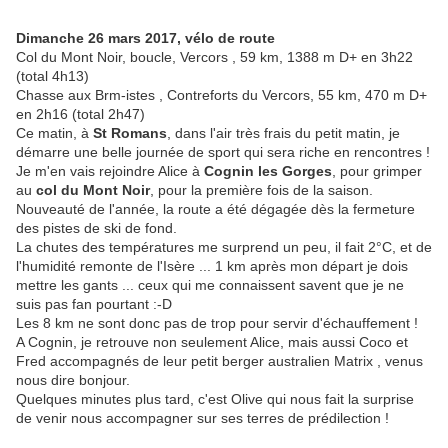
Dimanche 26 mars 2017, vélo de route
Col du Mont Noir, boucle, Vercors , 59 km, 1388 m D+ en 3h22
(total 4h13)
Chasse aux Brm-istes , Contreforts du Vercors, 55 km, 470 m D+
en 2h16 (total 2h47)
Ce matin, à
St Romans
, dans l'air très frais du petit matin, je
démarre une belle journée de sport qui sera riche en rencontres !
Je m'en vais rejoindre Alice à
Cognin les Gorges
, pour grimper
au
col du Mont Noir
, pour la première fois de la saison.
Nouveauté de l'année, la route a été dégagée dès la fermeture
des pistes de ski de fond.
La chutes des températures me surprend un peu, il fait 2°C, et de
l'humidité remonte de l'Isère ... 1 km après mon départ je dois
mettre les gants ... ceux qui me connaissent savent que je ne
suis pas fan pourtant :-D
Les 8 km ne sont donc pas de trop pour servir d'échauffement !
A Cognin, je retrouve non seulement Alice, mais aussi Coco et
Fred accompagnés de leur petit berger australien Matrix , venus
nous dire bonjour.
Quelques minutes plus tard, c'est Olive qui nous fait la surprise
de venir nous accompagner sur ses terres de prédilection !