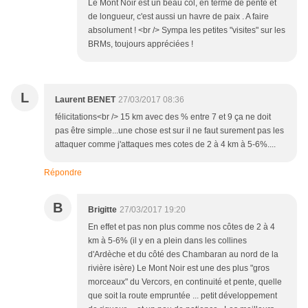
Le Mont Noir est un beau col, en terme de pente et
de longueur, c'est aussi un havre de paix . A faire
absolument ! <br /> Sympa les petites "visites" sur les
BRMs, toujours appréciées !
L
Laurent BENET
27/03/2017 08:36
félicitations<br /> 15 km avec des % entre 7 et 9 ça ne doit
pas être simple...une chose est sur il ne faut surement pas les
attaquer comme j'attaques mes cotes de 2 à 4 km à 5-6%....
Répondre
B
Brigitte
27/03/2017 19:20
En effet et pas non plus comme nos côtes de 2 à 4
km à 5-6% (il y en a plein dans les collines
d'Ardèche et du côté des Chambaran au nord de la
rivière isère) Le Mont Noir est une des plus "gros
morceaux" du Vercors, en continuité et pente, quelle
que soit la route empruntée ... petit développement