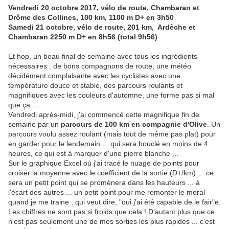
Vendredi 20 octobre 2017, vélo de route, Chambaran et
Drôme des Collines, 100 km, 1100 m D+ en 3h50
Samedi 21 octobre, vélo de route, 201 km, Ardèche et
Chambaran 2250 m D+ en 8h56 (total 9h56)
Et hop, un beau final de semaine avec tous les ingrédients
nécessaires : de bons compagnons de route, une météo
décidément complaisante avec les cyclistes avec une
température douce et stable, des parcours roulants et
magnifiques avec les couleurs d'automne, une forme pas si mal
que ça ...
Vendredi après-midi, j'ai commencé cette magnifique fin de
semaine par un
parcours de 100 km en compagnie d'Olive
. Un
parcours voulu assez roulant (mais tout de même pas plat) pour
en garder pour le lendemain ... qui sera bouclé en moins de 4
heures, ce qui est à marquer d'une pierre blanche ...
Sur le graphique Excel où j'ai tracé le nuage de points pour
croiser la moyenne avec le coefficient de la sortie (D+/km) ... ce
sera un petit point qui se promènera dans les hauteurs ... à
l'écart des autres ... un petit point pour me remonter le moral
quand je me traine , qui veut dire, "oui j'ai été capable de le fair"e.
Les chiffres ne sont pas si froids que cela ! D'autant plus que ce
n'est pas seulement une de mes sorties les plus rapides ... c'est