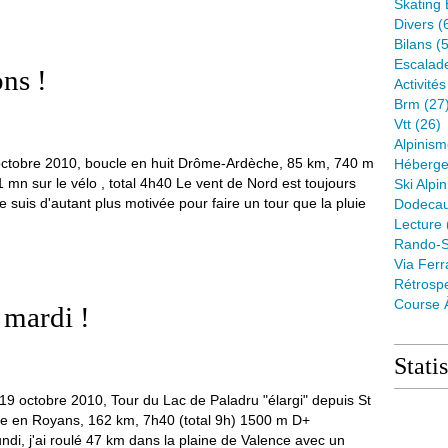
Skating 
Divers
(
Bilans
(5
Escalad
ons !
Activité
Brm
(27
Vtt
(26)
Alpinis
octobre 2010, boucle en huit Drôme-Ardèche, 85 km, 740 m
Héberge
1 mn sur le vélo , total 4h40 Le vent de Nord est toujours
Ski Alpin
e suis d'autant plus motivée pour faire un tour que la pluie
Dodeca
Lecture
Rando-S
Via Ferr
Rétrospe
Course 
 mardi !
Stati
19 octobre 2010, Tour du Lac de Paladru "élargi" depuis St
e en Royans, 162 km, 7h40 (total 9h) 1500 m D+
ndi, j'ai roulé 47 km dans la plaine de Valence avec un