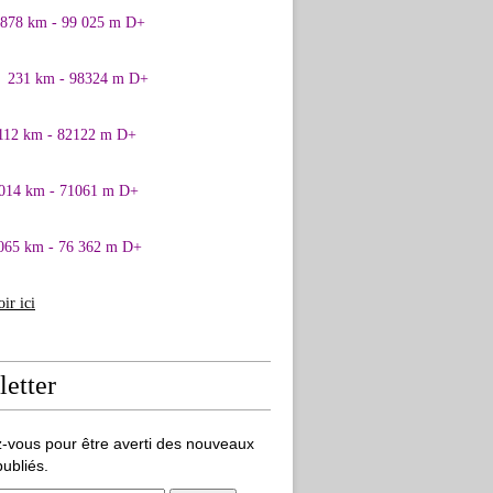
0878 km - 99 025 m D+
1 231 km - 98324 m D+
 112 km - 82122 m D+
 014 km - 71061 m D+
065 km - 76 362 m D+
oir ici
etter
-vous pour être averti des nouveaux
publiés.