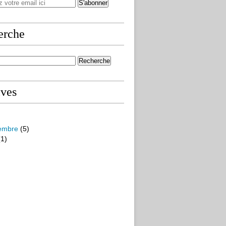
erche
ives
embre
(5)
1)