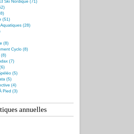
Et Ski Nordique
(71)
62)
8)
e
(51)
s Aquatiques
(28)
)
me
(8)
ment Cyclo
(8)
(8)
udax
(7)
(6)
péléo
(5)
ata
(5)
ctive
(4)
À Pied
(3)
stiques annuelles