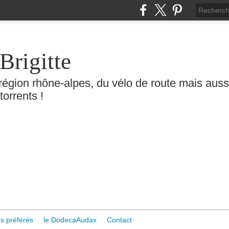
Brigitte
région rhône-alpes, du vélo de route mais aussi 
torrents !
s préférés
le DodecaAudax
Contact