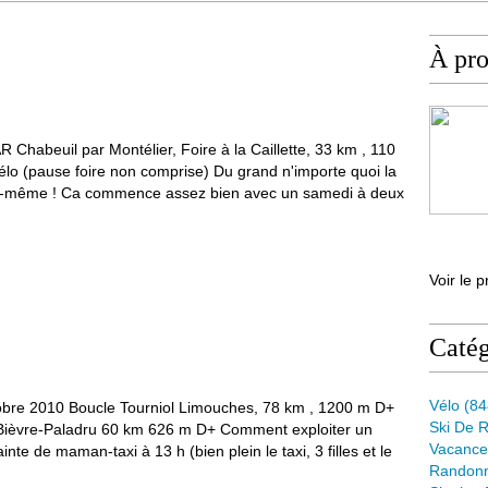
À pr
R Chabeuil par Montélier, Foire à la Caillette, 33 km , 110
lo (pause foire non comprise) Du grand n'importe quoi la
elle-même ! Ca commence assez bien avec un samedi à deux
Voir le p
Catég
Vélo
(84
bre 2010 Boucle Tourniol Limouches, 78 km , 1200 m D+
Ski De 
-Bièvre-Paladru 60 km 626 m D+ Comment exploiter un
Vacance
te de maman-taxi à 13 h (bien plein le taxi, 3 filles et le
Randon