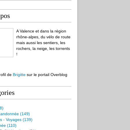
opos
A Valence et dans la région
rhône-alpes, du vélo de route
mais aussi les sentiers, les
rochers, la neige, les torrents
!
rofil de
Brigitte
sur le portail Overblog
ories
8)
Randonnée
(149)
s - Voyages
(139)
née
(110)