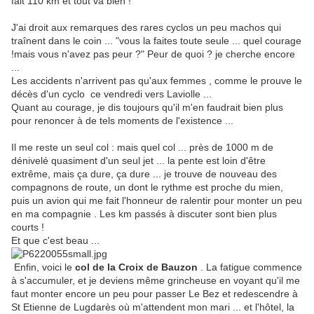
fait 110 km et tout va bien !
J'ai droit aux remarques des rares cyclos un peu machos qui
traînent dans le coin ... "vous la faites toute seule ... quel courage
!mais vous n'avez pas peur ?" Peur de quoi ? je cherche encore
...
Les accidents n'arrivent pas qu'aux femmes , comme le prouve le
décès d'un cyclo ce vendredi vers Laviolle ...
Quant au courage, je dis toujours qu'il m'en faudrait bien plus
pour renoncer à de tels moments de l'existence ...
Il me reste un seul col : mais quel col ... près de 1000 m de
dénivelé quasiment d'un seul jet ... la pente est loin d'être
extrême, mais ça dure, ça dure ... je trouve de nouveau des
compagnons de route, un dont le rythme est proche du mien,
puis un avion qui me fait l'honneur de ralentir pour monter un peu
en ma compagnie . Les km passés à discuter sont bien plus
courts !
Et que c'est beau ...
Enfin, voici le
col de la Croix de Bauzon
. La fatigue commence
à s'accumuler, et je deviens même grincheuse en voyant qu'il me
faut monter encore un peu pour passer Le Bez et redescendre à
St Etienne de Lugdarès où m'attendent mon mari ... et l'hôtel, la