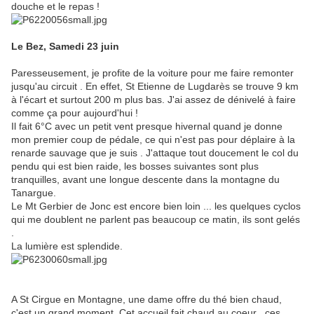
douche et le repas !
Le Bez, Samedi 23 juin
Paresseusement, je profite de la voiture pour me faire remonter
jusqu'au circuit . En effet, St Etienne de Lugdarès se trouve 9 km
à l'écart et surtout 200 m plus bas. J'ai assez de dénivelé à faire
comme ça pour aujourd'hui !
Il fait 6°C avec un petit vent presque hivernal quand je donne
mon premier coup de pédale, ce qui n'est pas pour déplaire à la
renarde sauvage que je suis . J'attaque tout doucement le col du
pendu qui est bien raide, les bosses suivantes sont plus
tranquilles, avant une longue descente dans la montagne du
Tanargue.
Le Mt Gerbier de Jonc est encore bien loin ... les quelques cyclos
qui me doublent ne parlent pas beaucoup ce matin, ils sont gelés
.
La lumière est splendide.
A St Cirgue en Montagne, une dame offre du thé bien chaud,
c'est un grand moment. Cet accueil fait chaud au coeur , ces