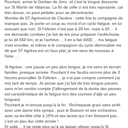
Pourtant, arrive le Gerbier de Jonc, et c'est la longue descente
sur St Martin de Valamas. La fin de celle ci est très reposante, car
très douce, on peut pédaler pour se décontracter.
Montée de ST Agrève/col de Clavière : cette fois la compagnie de
manque pas. Je porte un coup au moral d'un cyclo fatigué, en lui
avouant que non, St Félicien n'est pas à 28 km, mais à 60 ... il
me demande combien j'ai fait de km pour préparer l'ardéchoise,
je lui dit 650 km, et je l'achève ... il en a fait 4000 ... ma fatigue
s'est envolée, et même si le compagnon du cyclo démoralisé me
dit que ST Agrève est un faux plat, je me sens de nouveau à
l'aise ...
St Agrève : une pause un peu plus longue, je me sens en terrain
familier, presque arrivée. Pourtant il me faudra encore plus de 3
heures pourrallier St Félicien ... je n'ai pas compris comment j'ai
mis tant de temps. Je pense que j'ai fait de très longue pauses
sans m'en rendre compte (l'allongement de la durée des pauses
est caractéristique de la fatigue lors des courses d'alpi un peu
longues)
Pourtant je m'amuse jusqu'à la fin : Rochepaule gravi sans arrêt
avec une dame très sympa , puis le Buisson et ses orchestres,
avec sa terrible côte à 15% et ses lacets qui n'en finissent pas ,
c'est un peu dur cette année !
Et voilà ... il ne reste plus qu'à se laisser glisser jusqu'à St