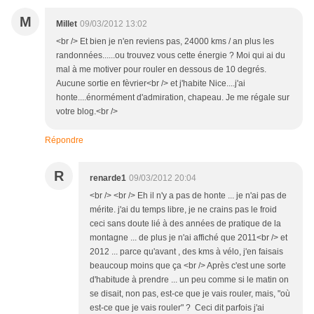
M
Millet
09/03/2012 13:02
<br /> Et bien je n'en reviens pas, 24000 kms / an plus les
randonnées......ou trouvez vous cette énergie ? Moi qui ai du
mal à me motiver pour rouler en dessous de 10 degrés.
Aucune sortie en fèvrier<br /> et j'habite Nice....j'ai
honte....énormément d'admiration, chapeau. Je me régale sur
votre blog.<br />
Répondre
R
renarde1
09/03/2012 20:04
<br /> <br /> Eh il n'y a pas de honte ... je n'ai pas de
mérite. j'ai du temps libre, je ne crains pas le froid
ceci sans doute lié à des années de pratique de la
montagne ... de plus je n'ai affiché que 2011<br /> et
2012 ... parce qu'avant , des kms à vélo, j'en faisais
beaucoup moins que ça <br /> Après c'est une sorte
d'habitude à prendre ... un peu comme si le matin on
se disait, non pas, est-ce que je vais rouler, mais, "où
est-ce que je vais rouler" ? Ceci dit parfois j'ai