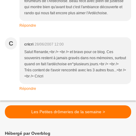
forumeurs de l'Ardéchoise. Beau récit avec plein de justesse
qui montre bien qu'avant tout c'est l'ambiance découverte et
rando qui nous fait encore plus aimer l'Ardéchoise.
Répondre
C
cricri
28/06/2007 12:00
Salut Renarde,<br /> <br /> et bravo pour ce blog. Ces
souvenirs restent à jamais gravés dans nos mémoires, surtout
quand on fait l'ardéchoise en^plusieurs jours.<br /> <br />
Très content de t'avoir rencontré avec les 3 autres fous...<br />
<br /> Cricri
Répondre
Les Petites drômeries de la semaine >
Hébergé par Overblog