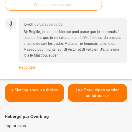
Ajouter un commentaire
J
jb-rctl
03/02/2009 07:01
Bjr Brigitte, je connais bien ce pont parce que je le prenais à
chaque fois que je venais par train à l'Ardéchoise. Je passais
ensuite devant les cycles Mallarte , je longeais la ligne du
Mastrou pour monter sur St Victor et St Félicien. J'ai pris une
fois le Mastrou, super.
Répondre
< Skating sous les étoiles
Les Deux Alpes version
poudreuse >
Hébergé par Overblog
Top articles