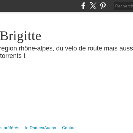
Brigitte
région rhône-alpes, du vélo de route mais aussi 
torrents !
s préférés
le DodecaAudax
Contact