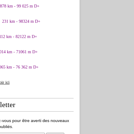
0878 km - 99 025 m D+
1 231 km - 98324 m D+
 112 km - 82122 m D+
 014 km - 71061 m D+
065 km - 76 362 m D+
oir ici
etter
-vous pour être averti des nouveaux
publiés.