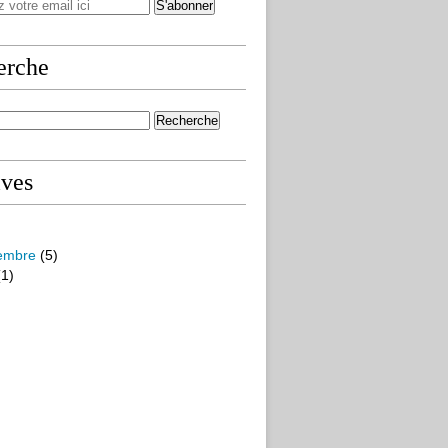
erche
ives
embre
(5)
1)