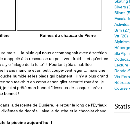
Skating 
Divers
(
Bilans
(5
Escalad
Activité
Brm
(27
Fenouillère Ruines du chateau de Pierre
Vtt
(26)
Alpinis
Héberge
Mure mais ... la pluie qui nous accompagnait avec discrétion
Ski Alpin
lle a appelé à la rescousse un petit vent froid ... et qu'est-ce
Dodeca
 style "Eloge de la fuite" ! Pourtant j'étais habillée
Lecture
ell sans manche et un petit coupe-vent léger ... mais une
Rando-S
 couche humide et les pieds qui baignent , il n'y a plus grand
Via Ferr
 son tee-shirt en coton et son gilet sécurité routière, je
Rétrospe
i, je lui ai prêté mon bonnet "dessous-de-casque" prévu
Course 
ce bonnet !
Stati
ns la descente de Dunière, le retour le long de l'Eyrieux
dixièmes de degrés... vive la douche et le chocolat chaud
te la piscine aujourd'hui !