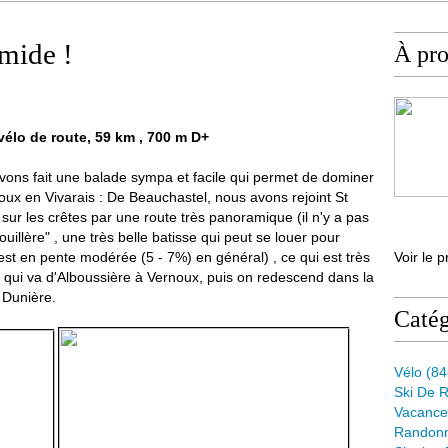
mide !
À pr
vélo de route, 59 km , 700 m D+
vons fait une balade sympa et facile qui permet de dominer
ernoux en Vivarais : De Beauchastel, nous avons rejoint St
r les crêtes par une route très panoramique (il n'y a pas
uillère" , une très belle batisse qui peut se louer pour
st en pente modérée (5 - 7%) en général) , ce qui est très
Voir le p
te qui va d'Alboussière à Vernoux, puis on redescend dans la
a Dunière.
Catég
Vélo
(84
Ski De 
Vacance
Randon