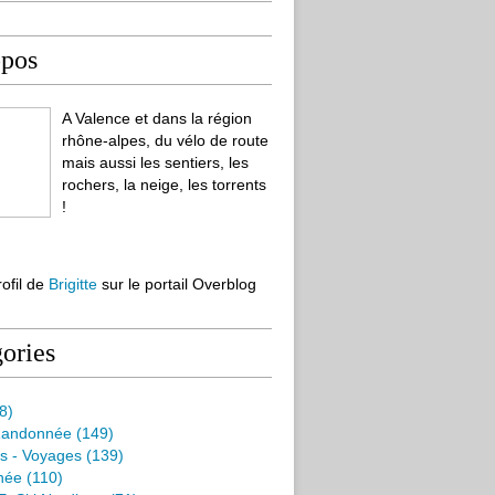
opos
A Valence et dans la région
rhône-alpes, du vélo de route
mais aussi les sentiers, les
rochers, la neige, les torrents
!
rofil de
Brigitte
sur le portail Overblog
ories
8)
Randonnée
(149)
s - Voyages
(139)
née
(110)