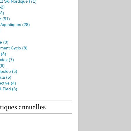
Et Ski Nordique
(71)
62)
8)
e
(51)
s Aquatiques
(28)
)
me
(8)
ment Cyclo
(8)
(8)
udax
(7)
(6)
péléo
(5)
ata
(5)
ctive
(4)
À Pied
(3)
stiques annuelles