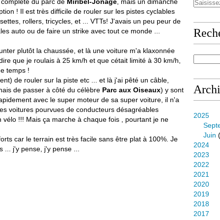
 complète du parc de
Miribel-Jonage
, mais un dimanche
ion ! Il est très difficile de rouler sur les pistes cyclables
tes, rollers, tricycles, et ... VTTs! J'avais un peu peur de
Rech
s auto ou de faire un strike avec tout ce monde ...
runter plutôt la chaussée, et là une voiture m'a klaxonnée
ire que je roulais à 25 km/h et que cétait limité à 30 km/h,
de temps !
de rouler sur la piste etc ... et là j'ai pêté un câble,
Arch
enais de passer à côté du célèbre
Parc aux Oiseaux
) y sont
 rapidement avec le super moteur de sa super voiture, il n'a
les voitures pourvues de conducteurs désagréables
2025
élo !!! Mais ça marche à chaque fois , pourtant je ne
Sept
Juin
(
rts car le terrain est très facile sans être plat à 100%. Je
2024
.. j'y pense, j'y pense ...
2023
2022
2021
2020
2019
2018
2017