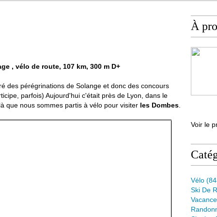
À pr
age , vélo de route, 107 km, 300 m D+
ré des pérégrinations de Solange et donc des concours
icipe, parfois) Aujourd'hui c'était près de Lyon, dans le
là que nous sommes partis à vélo pour visiter
les Dombes
.
Voir le p
Catég
Vélo
(84
Ski De 
Vacance
Randon