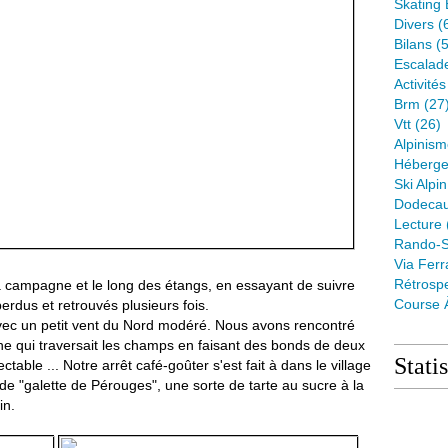
Skating 
Divers
(
Bilans
(5
Escalad
Activité
Brm
(27
Vtt
(26)
Alpinis
Héberge
Ski Alpin
Dodeca
Lecture
Rando-S
Via Ferr
Rétrospe
a campagne et le long des étangs, en essayant de suivre
Course 
erdus et retrouvés plusieurs fois.
, avec un petit vent du Nord modéré. Nous avons rencontré
he qui traversait les champs en faisant des bonds de deux
Stati
ctable ... Notre arrêt café-goûter s'est fait à dans le village
 de "galette de Pérouges", une sorte de tarte au sucre à la
in.