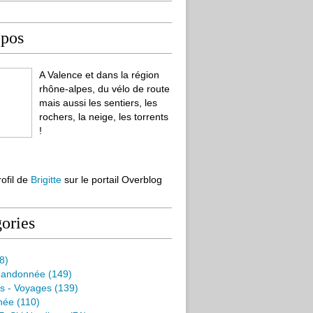
opos
A Valence et dans la région
rhône-alpes, du vélo de route
mais aussi les sentiers, les
rochers, la neige, les torrents
!
rofil de
Brigitte
sur le portail Overblog
ories
8)
Randonnée
(149)
s - Voyages
(139)
née
(110)