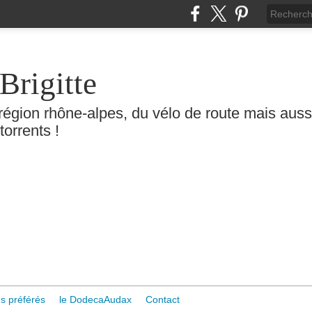
Brigitte
région rhône-alpes, du vélo de route mais aussi 
torrents !
s préférés
le DodecaAudax
Contact