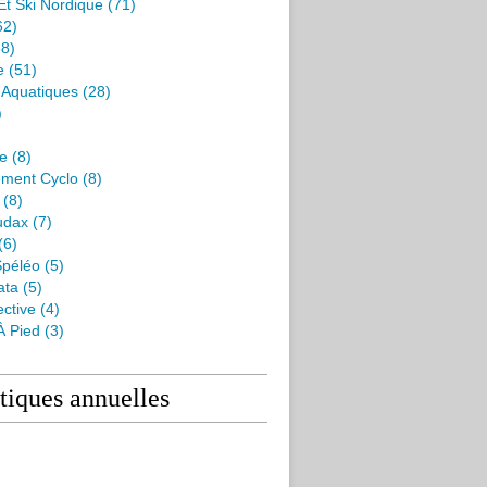
Et Ski Nordique
(71)
62)
8)
e
(51)
s Aquatiques
(28)
)
me
(8)
ment Cyclo
(8)
(8)
udax
(7)
(6)
péléo
(5)
ata
(5)
ctive
(4)
À Pied
(3)
stiques annuelles