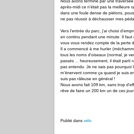
Nous avons terminé par une traversée
après-midi ce n'était pas la meilleure opt
dans une foule dense de piétons, pousset
ne pas réussir à déchausser mes pédale
Vers l'entrée du parc, j'ai choisi d'emp
en continu pendant une minute. Il faut d
vous vous rendez compte de la perte 
Il a commencé à me hurler (méchamment) 
tous les noms d'oiseaux (normal, je v
passés ... heureusement, il était parti
pas entendu. Je ne sais pas pourquoi 
m'énervent comme ça quand je suis en v
suis pas râleuse en général !
Nous avons fait 109 km, sans trop d'effo
rêve de faire un 200 km un de ces jours .
Publié dans
vélo