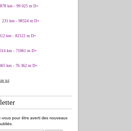
0878 km - 99 025 m D+
1 231 km - 98324 m D+
 112 km - 82122 m D+
 014 km - 71061 m D+
065 km - 76 362 m D+
oir ici
etter
-vous pour être averti des nouveaux
publiés.