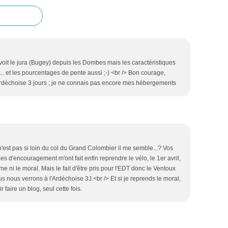
on voit le jura (Bugey) depuis les Dombes mais les caractéristiques
 ... et les pourcentages de pente aussi ;-) <br /> Bon courage,
'ardéchoise 3 jours ; je ne connais pas encore mes hébergements
'est pas si loin du col du Grand Colombier il me semble...? Vos
 d'encouragement m'ont fait enfin reprendre le vélo, le 1er avril,
me ni le moral. Mais le fait d'être pris pour l'EDT donc le Ventoux
s nous verrons à l'Ardéchoise 3J.<br /> Et si je reprends le moral,
 faire un blog, seul cette fois.