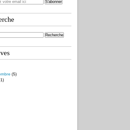
erche
ives
embre
(5)
1)