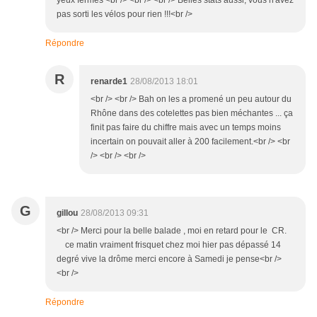
yeux fermés <br /> <br /> <br /> Belles stats aussi, vous n'avez
pas sorti les vélos pour rien !!!<br />
Répondre
R
renarde1
28/08/2013 18:01
<br /> <br /> Bah on les a promené un peu autour du
Rhône dans des cotelettes pas bien méchantes ... ça
finit pas faire du chiffre mais avec un temps moins
incertain on pouvait aller à 200 facilement.<br /> <br
/> <br /> <br />
G
gillou
28/08/2013 09:31
<br /> Merci pour la belle balade , moi en retard pour le CR.
ce matin vraiment frisquet chez moi hier pas dépassé 14
degré vive la drôme merci encore à Samedi je pense<br />
<br />
Répondre