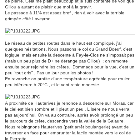
de pierre. Cela me plaiît beaucoup et je suis contente de voir que
Gillou a autant de plaisir que moi à la gravir.
Le passage à 11% est assez bref , rien à voir avec la terrible
grimpée côté Laveyron.
Le réseau de petites routes dans le haut est compliqué, j'ai
quelques hésitations. Nous passons le col du Grand Boeuf, c'est
logique, mais ensuite la descente à Fay-le-Clos ne s'imposait pas
(mais un peu plus de D+ ne dérange pas Gillou) ; on remonte
ensuite pour rejoindre les crêtes. Dommage pour la vue, c'est un
peu "tout gris" . Pas un jour pour les photos !
En revanche on profite d'une température agréable pour rouler,
peu inférieure à 20°C , et le vent reste modeste.
A proximité de Hauterives je renonce à descendre sur Moras, car
le ciel est bien sombre et il pleut un peu . L'Isère ne nous verra
pas aujourd'hui. On va au contraire, après avoir prolongé un peu
le parcours de crête, descendre vers la vallée de la Galaure.
Nous rejoingnons Hauterives (petit arrêt boulangerie) avant de
traverser en face pour emprunter la facile montée vers le col de
la Pierrotte.