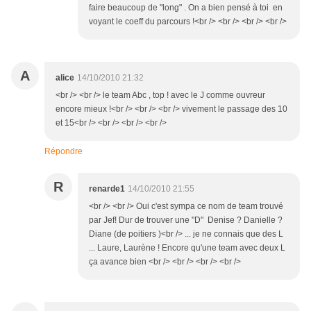
faire beaucoup de "long" . On a bien pensé à toi en
voyant le coeff du parcours !<br /> <br /> <br /> <br />
A
alice
14/10/2010 21:32
<br /> <br /> le team Abc , top ! avec le J comme ouvreur
encore mieux !<br /> <br /> <br /> vivement le passage des 10
et 15<br /> <br /> <br /> <br />
Répondre
R
renarde1
14/10/2010 21:55
<br /> <br /> Oui c'est sympa ce nom de team trouvé
par Jef! Dur de trouver une "D" Denise ? Danielle ?
Diane (de poitiers )<br /> ... je ne connais que des L
... Laure, Laurène ! Encore qu'une team avec deux L
ça avance bien <br /> <br /> <br /> <br />