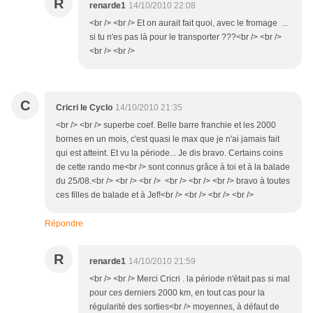
R
renarde1
14/10/2010 22:08
<br /> <br /> Et on aurait fait quoi, avec le fromage ...
si tu n'es pas là pour le transporter ???<br /> <br />
<br /> <br />
C
Cricri le Cyclo
14/10/2010 21:35
<br /> <br /> superbe coef. Belle barre franchie et les 2000
bornes en un mois, c'est quasi le max que je n'ai jamais fait
qui est atteint. Et vu la période... Je dis bravo. Certains coins
de cette rando me<br /> sont connus grâce à toi et à la balade
du 25/08.<br /> <br /> <br /> <br /> <br /> <br /> bravo à toutes
ces filles de balade et à Jef!<br /> <br /> <br /> <br />
Répondre
R
renarde1
14/10/2010 21:59
<br /> <br /> Merci Cricri . la période n'était pas si mal
pour ces derniers 2000 km, en tout cas pour la
régularité des sorties<br /> moyennes, à défaut de