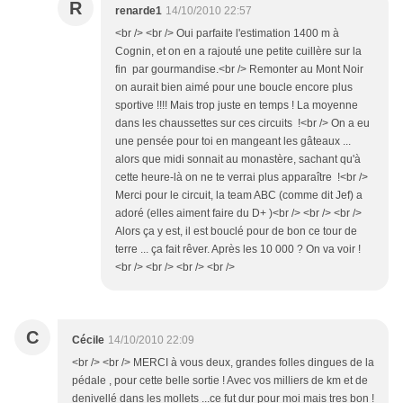
R
renarde1
14/10/2010 22:57
<br /> <br /> Oui parfaite l'estimation 1400 m à
Cognin, et on en a rajouté une petite cuillère sur la
fin par gourmandise.<br /> Remonter au Mont Noir
on aurait bien aimé pour une boucle encore plus
sportive !!!! Mais trop juste en temps ! La moyenne
dans les chaussettes sur ces circuits !<br /> On a eu
une pensée pour toi en mangeant les gâteaux ...
alors que midi sonnait au monastère, sachant qu'à
cette heure-là on ne te verrai plus apparaître !<br />
Merci pour le circuit, la team ABC (comme dit Jef) a
adoré (elles aiment faire du D+ )<br /> <br /> <br />
Alors ça y est, il est bouclé pour de bon ce tour de
terre ... ça fait rêver. Après les 10 000 ? On va voir !
<br /> <br /> <br /> <br />
C
Cécile
14/10/2010 22:09
<br /> <br /> MERCI à vous deux, grandes folles dingues de la
pédale , pour cette belle sortie ! Avec vos milliers de km et de
denivellé dans les mollets ...ce fut dur pour moi mais tres bon !