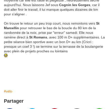
moyenne car elle est raide et piégeuse , heureusement sèche
aujourd'hui. Nous laissons Jef sous
Cognin les Gorges
, car il
doit aller finir le travail, il lui manque quelques dizaines de km
pour s'aligner .
On trouve le retour un peu trop court, nous remontons vers
St
Marcellin
pour retrouver le bas de la boucle du 80 km de la
randonnée de la noix, prise par "erreur" samedi. Elle nous
ramène direct à
St Romans
, avec 100 m D+ supplémentaires. La
petite séance bien sportive avec un bon D+ au km (Cricri :
presque un coef 3 !) se termine sur la terrasse de la boulangerie
avec plein de projets proches ou lointains
#vélo
Partager