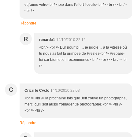
et j'aime votre<br /> joie dans l'effort ! cécile<br /> <br /> <br />
<br />
Répondre
R
renarde1
14/10/2010 22:12
<br /> <br /> Dur pour toi ... je rigole ... à la vitesse où
tu nous as fait la grimpée de Presles<br /> Prépare-
toi car bientôt on recommence <br /> <br /> <br /> <br
/>
C
Cricri le Cyclo
14/10/2010 22:03
<br /> <br /> la prochaine fois que Jeff trouve un photographe,
merci qu'il soit aussi fromager (le photographe)<br /> <br />
<br /> <br />
Répondre