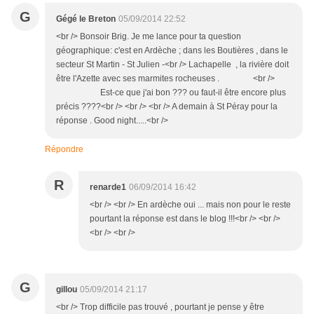
G
Gégé le Breton
05/09/2014 22:52
<br /> Bonsoir Brig. Je me lance pour ta question
géographique: c'est en Ardèche ; dans les Boutières , dans le
secteur St Martin - St Julien -<br /> Lachapelle , la rivière doit
être l'Azette avec ses marmites rocheuses . <br />
Est-ce que j'ai bon ??? ou faut-il être encore plus
précis ????<br /> <br /> <br /> A demain à St Péray pour la
réponse . Good night.....<br />
Répondre
R
renarde1
06/09/2014 16:42
<br /> <br /> En ardèche oui ... mais non pour le reste
pourtant la réponse est dans le blog !!!<br /> <br />
<br /> <br />
G
gillou
05/09/2014 21:17
<br /> Trop difficile pas trouvé , pourtant je pense y être