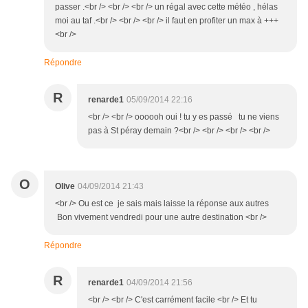
passer .<br /> <br /> <br /> un régal avec cette météo , hélas
moi au taf .<br /> <br /> <br /> il faut en profiter un max à +++
<br />
Répondre
R
renarde1
05/09/2014 22:16
<br /> <br /> oooooh oui ! tu y es passé tu ne viens
pas à St péray demain ?<br /> <br /> <br /> <br />
O
Olive
04/09/2014 21:43
<br /> Ou est ce je sais mais laisse la réponse aux autres
Bon vivement vendredi pour une autre destination <br />
Répondre
R
renarde1
04/09/2014 21:56
<br /> <br /> C'est carrément facile <br /> Et tu