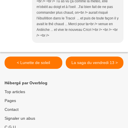
<br /> <br /> Tu as vu ça comme la meteo, elle
m'obéit au doigt et à l'oeil . J'ai bien fait de ne pas
commander plus chaud, on<br /> aurait risqué
l'ébullition dans le Tracol ... et puis de toute façon il y
avait le thé chaud ... Merci pour ta<br /> venue en
Ardèche ... et vive le nouveau Cricri !<br /> <br /> <br
/> <br />
< Lunette de soleil
La saga du vendredi 13 >
Hébergé par Overblog
Top articles
Pages
Contact
Signaler un abus
C.G.U.