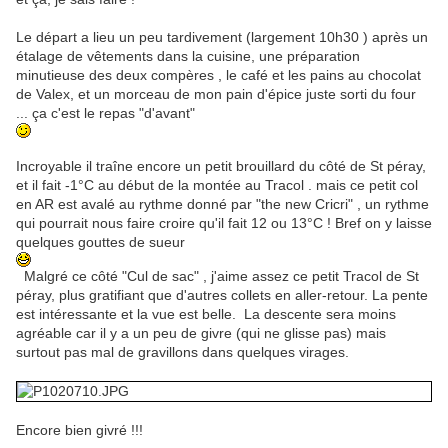
Le départ a lieu un peu tardivement (largement 10h30 ) après un
étalage de vêtements dans la cuisine, une préparation
minutieuse des deux compères , le café et les pains au chocolat
de Valex, et un morceau de mon pain d'épice juste sorti du four
... ça c'est le repas "d'avant"
Incroyable il traîne encore un petit brouillard du côté de St péray,
et il fait -1°C au début de la montée au Tracol . mais ce petit col
en AR est avalé au rythme donné par "the new Cricri" , un rythme
qui pourrait nous faire croire qu'il fait 12 ou 13°C ! Bref on y laisse
quelques gouttes de sueur
Malgré ce côté "Cul de sac" , j'aime assez ce petit Tracol de St
péray, plus gratifiant que d'autres collets en aller-retour. La pente
est intéressante et la vue est belle. La descente sera moins
agréable car il y a un peu de givre (qui ne glisse pas) mais
surtout pas mal de gravillons dans quelques virages.
Encore bien givré !!!