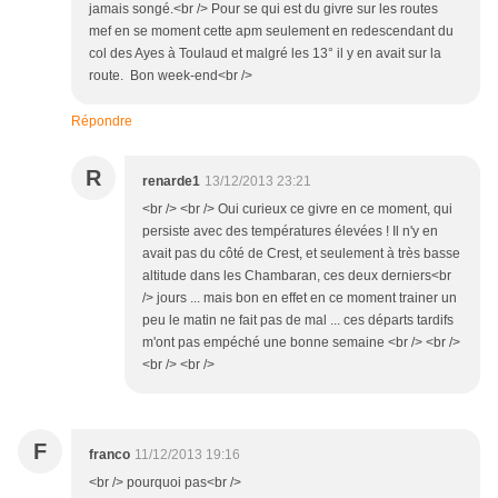
jamais songé.<br /> Pour se qui est du givre sur les routes
mef en se moment cette apm seulement en redescendant du
col des Ayes à Toulaud et malgré les 13° il y en avait sur la
route. Bon week-end<br />
Répondre
R
renarde1
13/12/2013 23:21
<br /> <br /> Oui curieux ce givre en ce moment, qui
persiste avec des températures élevées ! Il n'y en
avait pas du côté de Crest, et seulement à très basse
altitude dans les Chambaran, ces deux derniers<br
/> jours ... mais bon en effet en ce moment trainer un
peu le matin ne fait pas de mal ... ces départs tardifs
m'ont pas empéché une bonne semaine <br /> <br />
<br /> <br />
F
franco
11/12/2013 19:16
<br /> pourquoi pas<br />