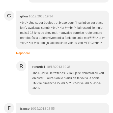
G
gillou
10/12/2013 19:34
<br /> Une super équipe , et bravo pour l'inscription sur place
je n'y avait pas songé .<br /> <br /> <br /> j'ai ressorti le mulet
mais à 18 kms de chez moi, mauvaise surprise route encore
enneigeés la galére vivement la fonte de cette mer!!!!!!!!!.<br />
<br /> <br /> sinon ça fait plaisir de voir du vert MERCI <br />
Répondre
R
renarde1
10/12/2013 19:36
<br /> <br /> Je t'attends Gillou, je te trouverai du vert
en hiver ... aura-t-on le plaisir de te voir à la sortie
TMV le dimanche 22<br /> ? Biz<br /> <br /> <br />
<br />
F
franco
10/12/2013 18:55