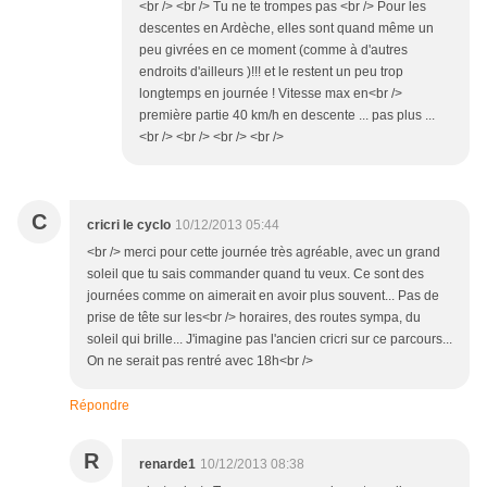
<br /> <br /> Tu ne te trompes pas <br /> Pour les
descentes en Ardèche, elles sont quand même un
peu givrées en ce moment (comme à d'autres
endroits d'ailleurs )!!! et le restent un peu trop
longtemps en journée ! Vitesse max en<br />
première partie 40 km/h en descente ... pas plus ...
<br /> <br /> <br /> <br />
C
cricri le cyclo
10/12/2013 05:44
<br /> merci pour cette journée très agréable, avec un grand
soleil que tu sais commander quand tu veux. Ce sont des
journées comme on aimerait en avoir plus souvent... Pas de
prise de tête sur les<br /> horaires, des routes sympa, du
soleil qui brille... J'imagine pas l'ancien cricri sur ce parcours...
On ne serait pas rentré avec 18h<br />
Répondre
R
renarde1
10/12/2013 08:38