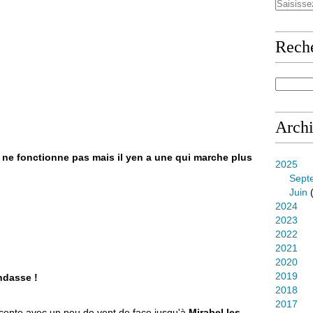
Rech
Arch
e ne fonctionne pas mais il yen a une qui marche plus
2025
Sept
Juin
(
2024
2023
2022
2021
2020
2019
andasse !
2018
2017
scente avec un peu de vent de face jusqu'à
Mirabel les