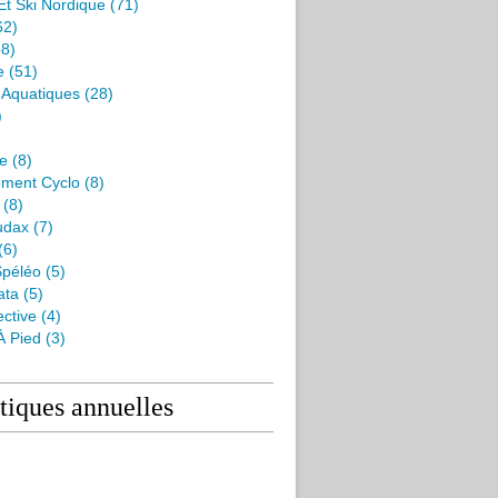
Et Ski Nordique
(71)
62)
8)
e
(51)
s Aquatiques
(28)
)
me
(8)
ment Cyclo
(8)
(8)
udax
(7)
(6)
péléo
(5)
ata
(5)
ctive
(4)
À Pied
(3)
stiques annuelles