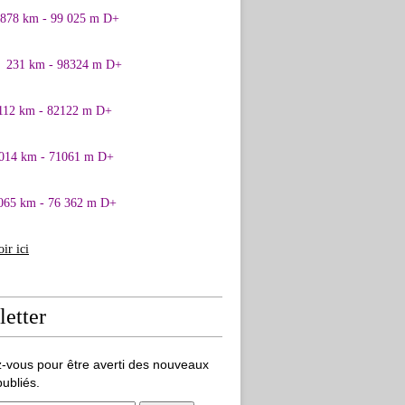
0878 km - 99 025 m D+
1 231 km - 98324 m D+
 112 km - 82122 m D+
 014 km - 71061 m D+
065 km - 76 362 m D+
oir ici
etter
-vous pour être averti des nouveaux
publiés.