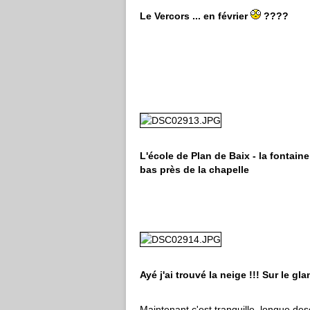
Le Vercors ... en février
????
L'école de Plan de Baix - la fontain
bas près de la chapelle
Ayé j'ai trouvé la neige !!! Sur le gl
Maintenant c'est tranquille, longue de