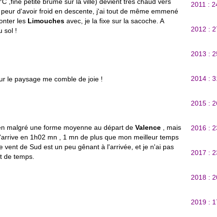
C ,fine petite brume sur la ville) devient très chaud vers
2011 : 
u peur d'avoir froid en descente, j'ai tout de même emmené
monter les
Limouches
avec, je la fixe sur la sacoche. A
2012 : 
 sol !
2013 : 
2014 : 
sur le paysage me comble de joie !
2015 : 
ien malgré une forme moyenne au départ de
Valence
, mais
2016 : 
ù j'arrive en 1h02 mn , 1 mn de plus que mon meilleur temps
 vent de Sud est un peu gênant à l'arrivée, et je n'ai pas
2017 : 
t de temps.
2018 : 
2019 : 