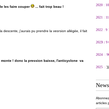
2020 : 1
e les faire couper
... fait trop beau !
2021 : 1
2022 : 9
escente, j'aurais pu prendre la vesrsion allégée, il fait
202
3 :
9
2024 : 9
e monte ! donc la pression baisse, l'anticyclone va
2025 :
V
Newsl
Abonnez
articles 