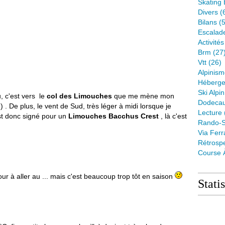
Skating 
Divers
(
Bilans
(5
Escalad
Activité
Brm
(27
Vtt
(26)
Alpinis
Héberge
Ski Alpin
u, c'est vers le
col des Limouches
que me mène mon
Dodeca
) . De plus, le vent de Sud, très léger à midi lorsque je
Lecture
est donc signé pour un
Limouches Bacchus Crest
, là c'est
Rando-S
Via Ferr
Rétrospe
Course 
ur à aller au ... mais c'est beaucoup trop tôt en saison
Stati