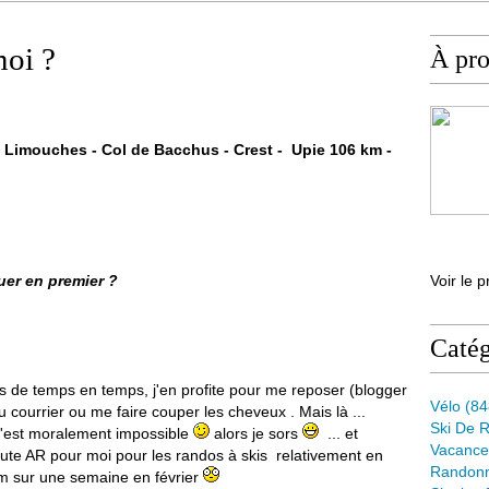
moi ?
À pr
s Limouches - Col de Bacchus - Crest - Upie 106 km -
quer en premier ?
Voir le p
Catég
s de temps en temps, j'en profite pour me reposer (blogger
Vélo
(84
 courrier ou me faire couper les cheveux . Mais là ...
Ski De 
 m'est moralement impossible
alors je sors
... et
Vacance
route AR pour moi pour les randos à skis relativement en
Randon
0 km sur une semaine en février