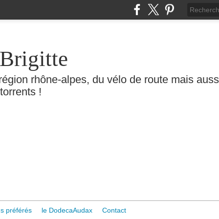
Brigitte
région rhône-alpes, du vélo de route mais aussi 
torrents !
s préférés
le DodecaAudax
Contact