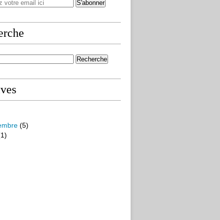
erche
ives
embre
(5)
1)