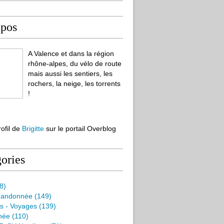
opos
A Valence et dans la région
rhône-alpes, du vélo de route
mais aussi les sentiers, les
rochers, la neige, les torrents
!
rofil de
Brigitte
sur le portail Overblog
ories
8)
Randonnée
(149)
s - Voyages
(139)
née
(110)