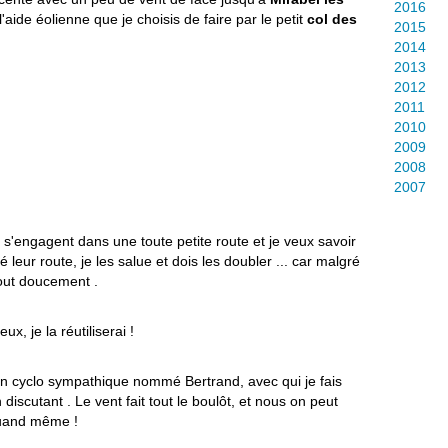
2016
l'aide éolienne que je choisis de faire par le petit
col des
2015
2014
2013
2012
2011
2010
2009
2008
2007
s s'engagent dans une toute petite route et je veux savoir
é leur route, je les salue et dois les doubler ... car malgré
tout doucement .
ux, je la réutiliserai !
 un cyclo sympathique nommé Bertrand, avec qui je fais
 discutant . Le vent fait tout le boulôt, et nous on peut
quand même !