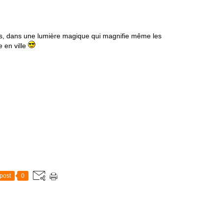
es, dans une lumière magique qui magnifie même les
e en ville
post
0