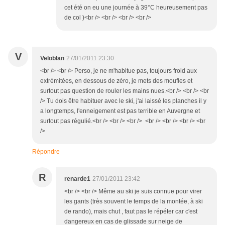
cet été on eu une journée à 39°C heureusement pas
de col )<br /> <br /> <br /> <br />
V
Veloblan
27/01/2011 23:30
<br /> <br /> Perso, je ne m'habitue pas, toujours froid aux
extrémitées, en dessous de zéro, je mets des moufles et
surtout pas question de rouler les mains nues.<br /> <br /> <br
/> Tu dois être habituer avec le ski, j'ai laissé les planches il y
a longtemps, l'enneigement est pas terrible en Auvergne et
surtout pas régulié.<br /> <br /> <br /> <br /> <br /> <br /> <br
/>
Répondre
R
renarde1
27/01/2011 23:42
<br /> <br /> Même au ski je suis connue pour virer
les gants (très souvent le temps de la montée, à ski
de rando), mais chut , faut pas le répéter car c'est
dangereux en cas de glissade sur neige de