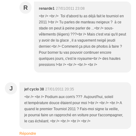
R
renarde1
27/01/2011 23:08
<br /> <br /> Toi d'abord tu as déjà fait le tourniol en
2011 !<br /> Tu parles de manteau neigeux ? à ce
stade on peut à peine parler de ...<br /> sous-
vêtements (légers) ???<br /> Mais c'est vrai qu'il peut
y avoir de la glace , il a vaguement neigé jeudi
dernier.<br /> Comment ça plus de photos à faire ?
Pour borner tu vas pouvoir continuer encore
quelques jours, c'est le royaume<br /> des hautes
pressions !<br /> <br /> <br /> <br />
J
jef cyclo 38
27/01/2011 20:35
<br /> <br /> Podium aux com's ??? Aujourd'hui, soleil
et température douce étaient pour moi !<br /> <br /> <br /> A
quand le premier Tourniol 2011 ? Fais-moi signe la veille,
je pourrai faire un rapproché en voiture pour t'accompagner,
le cas échéant. <br /> <br /> <br /> <br />
Répondre