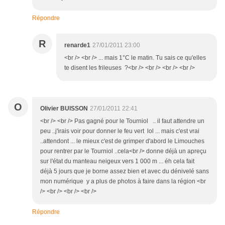
Répondre
R
renarde1
27/01/2011 23:00
<br /> <br /> ... mais 1°C le matin. Tu sais ce qu'elles
te disent les frileuses ?<br /> <br /> <br /> <br />
O
Olivier BUISSON
27/01/2011 22:41
<br /> <br /> Pas gagné pour le Tourniol .. il faut attendre un
peu ..j'irais voir pour donner le feu vert lol ... mais c'est vrai
..attendont ... le mieux c'est de grimper d'abord le Limouches
pour rentrer par le Tourniol ..cela<br /> donne déjà un apreçu
sur l'état du manteau neigeux vers 1 000 m ... éh cela fait
déjà 5 jours que je borne assez bien et avec du dénivelé sans
mon numérique y a plus de photos à faire dans la région <br
/> <br /> <br /> <br />
Répondre