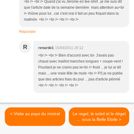
<br /> <br /> Quand j'ai vu Jérome en tee-shirt ..je me suis dit
que l'article date de la semaine dernière mais attention au<br
/> rhûme pour lui ..car c'est vrai il fait un peu friquet dans la
matinée <br /> <br /> <br /> <br />
Répondre
R
renarde1
15/04/2011 20:12
<br /> <br /> Bien d'accord avec toi J'avais pas
chaud avec maillot manches longues + coupe-vent !
Pourtant je ne crains pas le<br /> froid ... je lui ai dit
mais ... une vraie tête de mule <br /> PS je ne publie
que des articles frais du jour ... pas d'article périmé
<br /> <br /> <br /> <br />
< Visite au pays du mistral
Le regel, le soleil et le dégel
... sous la Belle Etoile >