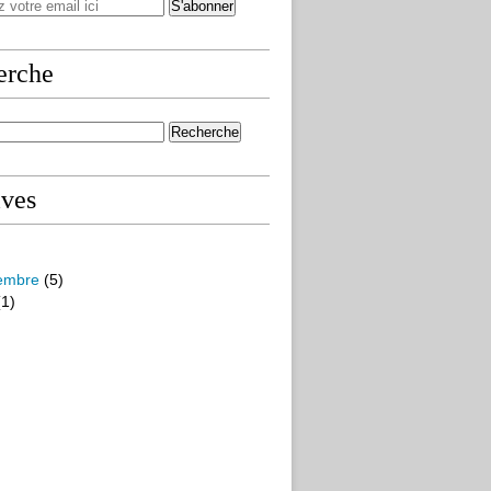
erche
ives
embre
(5)
1)