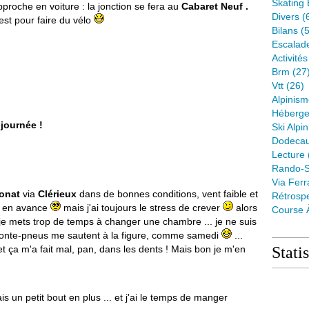
Skating 
pproche en voiture : la jonction se fera au
Cabaret Neuf .
Divers
(
'est pour faire du vélo
Bilans
(5
Escalad
Activité
Brm
(27
Vtt
(26)
Alpinis
Héberge
 journée !
Ski Alpin
Dodeca
Lecture
Rando-S
Via Ferr
onat
via
Clérieux
dans de bonnes conditions, vent faible et
Rétrospe
ès en avance
mais j'ai toujours le stress de crever
alors
Course 
je mets trop de temps à changer une chambre ... je ne suis
onte-pneus me sautent à la figure, comme samedi
...
ça m'a fait mal, pan, dans les dents ! Mais bon je m'en
Stati
s un petit bout en plus ... et j'ai le temps de manger