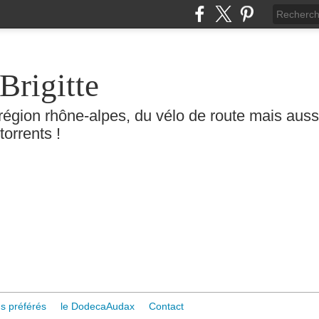
Brigitte
région rhône-alpes, du vélo de route mais aussi 
torrents !
s préférés
le DodecaAudax
Contact