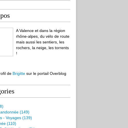
opos
A Valence et dans la région
rhône-alpes, du vélo de route
mais aussi les sentiers, les
rochers, la neige, les torrents
!
rofil de
Brigitte
sur le portail Overblog
ories
8)
Randonnée
(149)
s - Voyages
(139)
née
(110)