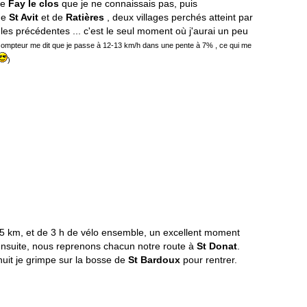
 de
Fay le clos
que je ne connaissais pas, puis
 de
St Avit
et de
Ratières
, deux villages perchés atteint par
s précédentes ... c'est le seul moment où j'aurai un peu
u compteur me dit que je passe à 12-13 km/h dans une pente à 7% , ce qui me
)
5 km, et de 3 h de vélo ensemble, un excellent moment
s ensuite, nous reprenons chacun notre route à
St Donat
.
uit je grimpe sur la bosse de
St Bardoux
pour rentrer.