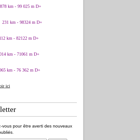
0878 km - 99 025 m D+
1 231 km - 98324 m D+
 112 km - 82122 m D+
 014 km - 71061 m D+
065 km - 76 362 m D+
oir ici
etter
-vous pour être averti des nouveaux
publiés.