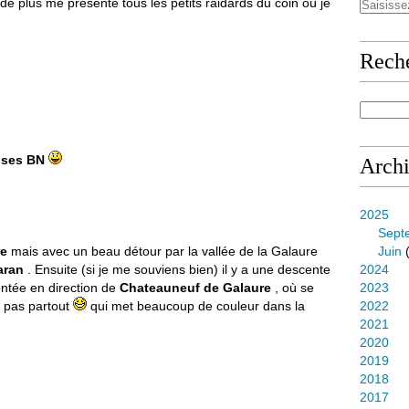
de plus me présente tous les petits raidards du coin où je
Rech
t ses BN
Arch
2025
Sept
re
mais avec un beau détour par la vallée de la Galaure
Juin
(
aran
. Ensuite (si je me souviens bien) il y a une descente
2024
ntée en direction de
Chateauneuf de Galaure
, où se
2023
 pas partout
qui met beaucoup de couleur dans la
2022
2021
2020
2019
2018
2017