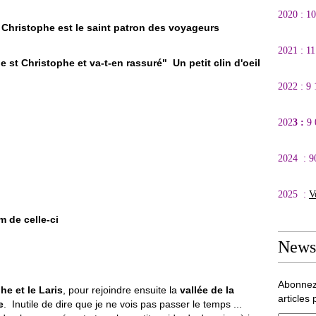
2020 : 1
St Christophe est le saint patron des voyageurs
2021 : 1
de st Christophe et va-t-en rassuré" Un petit clin d'oeil
2022 : 9
202
3 :
9
2024 : 9
2025 :
V
m de celle-ci
Newsl
Abonnez
he et le Laris
, pour rejoindre ensuite la
vallée de la
articles 
e
. Inutile de dire que je ne vois pas passer le temps ...