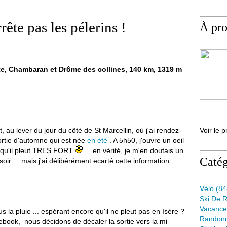
rrête pas les pélerins !
À pr
te, Chambaran et Drôme des collines, 140 km, 1319 m
 au lever du jour du côté de St Marcellin, où j'ai rendez-
Voir le p
ortie d'automne qui est née
en été
. A 5h50, j'ouvre un oeil
e qu'il pleut TRES FORT
... en vérité, je m'en doutais un
Catég
ir ... mais j'ai délibérément ecarté cette information.
Vélo
(84
Ski De 
Vacance
 la pluie ... espérant encore qu'il ne pleut pas en Isère ?
Randon
book, nous décidons de décaler la sortie vers la mi-