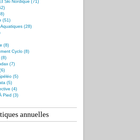
Et Ski Nordique
(71)
62)
8)
e
(51)
s Aquatiques
(28)
)
me
(8)
ment Cyclo
(8)
(8)
udax
(7)
(6)
péléo
(5)
ata
(5)
ctive
(4)
À Pied
(3)
stiques annuelles