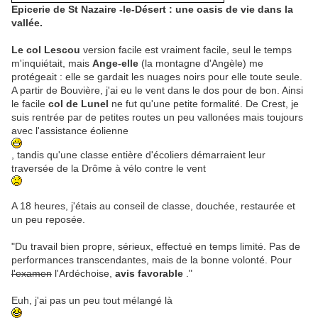
Epicerie de St Nazaire -le-Désert : une oasis de vie dans la
vallée.
Le col Lescou
version facile est vraiment facile, seul le temps
m'inquiétait, mais
Ange-elle
(la montagne d'Angèle) me
protégeait : elle se gardait les nuages noirs pour elle toute seule.
A partir de Bouvière, j'ai eu le vent dans le dos pour de bon. Ainsi
le facile
col de Lunel
ne fut qu'une petite formalité. De Crest, je
suis rentrée par de petites routes un peu vallonées mais toujours
avec l'assistance éolienne
, tandis qu'une classe entière d'écoliers démarraient leur
traversée de la Drôme à vélo contre le vent
A 18 heures, j'étais au conseil de classe, douchée, restaurée et
un peu reposée.
"Du travail bien propre, sérieux, effectué en temps limité. Pas de
performances transcendantes, mais de la bonne volonté. Pour
l'examen
l'Ardéchoise,
avis favorable
."
Euh, j'ai pas un peu tout mélangé là