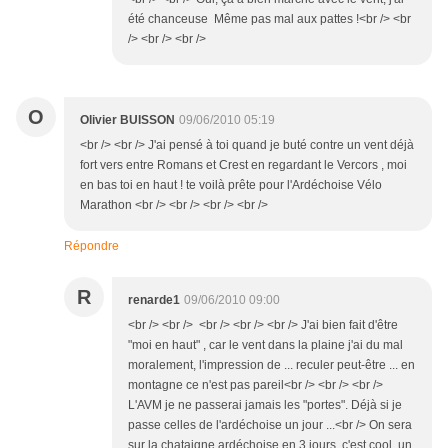
été chanceuse Même pas mal aux pattes !<br /> <br
/> <br /> <br />
O
Olivier BUISSON
09/06/2010 05:19
<br /> <br /> J'ai pensé à toi quand je buté contre un vent déjà
fort vers entre Romans et Crest en regardant le Vercors , moi
en bas toi en haut ! te voilà prête pour l'Ardéchoise Vélo
Marathon <br /> <br /> <br /> <br />
Répondre
R
renarde1
09/06/2010 09:00
<br /> <br /> <br /> <br /> <br /> J'ai bien fait d'être
"moi en haut" , car le vent dans la plaine j'ai du mal
moralement, l'impression de ... reculer peut-être ... en
montagne ce n'est pas pareil<br /> <br /> <br />
L'AVM je ne passerai jamais les "portes". Déjà si je
passe celles de l'ardéchoise un jour ...<br /> On sera
sur la chataigne ardéchoise en 3 jours, c'est cool, un