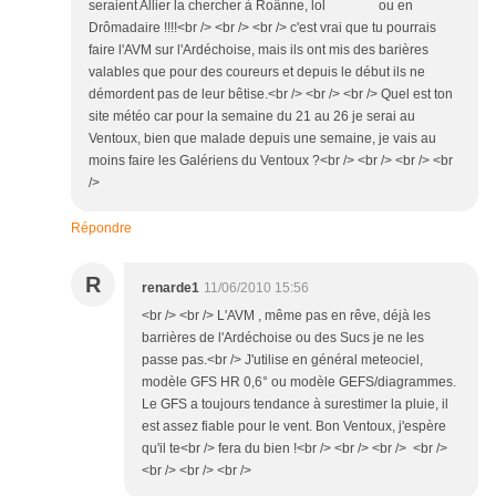
seraient Allier la chercher à Roânne, lol ou en
Drômadaire !!!!<br /> <br /> <br /> c'est vrai que tu pourrais
faire l'AVM sur l'Ardéchoise, mais ils ont mis des barières
valables que pour des coureurs et depuis le début ils ne
démordent pas de leur bêtise.<br /> <br /> <br /> Quel est ton
site météo car pour la semaine du 21 au 26 je serai au
Ventoux, bien que malade depuis une semaine, je vais au
moins faire les Galériens du Ventoux ?<br /> <br /> <br /> <br
/>
Répondre
R
renarde1
11/06/2010 15:56
<br /> <br /> L'AVM , même pas en rêve, déjà les
barrières de l'Ardéchoise ou des Sucs je ne les
passe pas.<br /> J'utilise en général meteociel,
modèle GFS HR 0,6° ou modèle GEFS/diagrammes.
Le GFS a toujours tendance à surestimer la pluie, il
est assez fiable pour le vent. Bon Ventoux, j'espère
qu'il te<br /> fera du bien !<br /> <br /> <br /> <br />
<br /> <br /> <br />