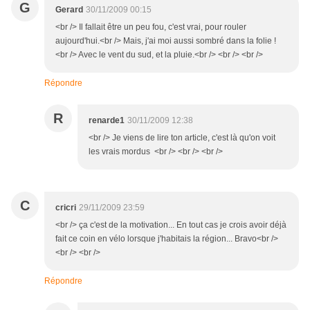
G
Gerard
30/11/2009 00:15
<br /> Il fallait être un peu fou, c'est vrai, pour rouler
aujourd'hui.<br /> Mais, j'ai moi aussi sombré dans la folie !
<br /> Avec le vent du sud, et la pluie.<br /> <br /> <br />
Répondre
R
renarde1
30/11/2009 12:38
<br /> Je viens de lire ton article, c'est là qu'on voit
les vrais mordus <br /> <br /> <br />
C
cricri
29/11/2009 23:59
<br /> ça c'est de la motivation... En tout cas je crois avoir déjà
fait ce coin en vélo lorsque j'habitais la région... Bravo<br />
<br /> <br />
Répondre