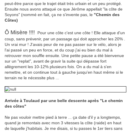
peut-être parce que le trajet était très urbain et un peu protégé.
Ensuite nous avons attaqué ce que Jérôme appellait "la côte de
Soyons" (nommé en fait, ça ne s'invente pas, le
"Chemin des
Côtes)
Ô Misère !!!!
Pour une côte c'est une côte ! Elle attaque d'un
coup, sans prévenir, par un passage qui doit approcher les 20% .
Un vrai mur ! J'avais peur de ne pas passer sur le vélo, alors je
l'ai passé un peu en force, et du coup j'ai eu bien du mal à
retrouver mon souffle ensuite. Une petite pause a été bienvenue
sur un "replat", avant de gravir la suite qui dépasse fort
allègrement les 10-12% plusieurs fois. On a du mal à s'en
remettre, et on continue tout à gauche jusqu'en haut même si le
terrain ne le nécessite plus ...
Arrivée à Toulaud par une belle descente après "Le chemin
des côtes"
Ne pas vouloir mettre pied à terre ... ça date d'il y a longtemps,
quand je remontais avec mon 3 vitesses la côte (raide) en haut
de laquelle j'habitais. Je me disais, si tu passes le 1er tiers sans