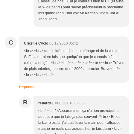
Cadeau de noël ! Car je voudrais bien le D+ (et aussi
le % de pente) pour savoir précisément la prochaine
fois quand<br /> j'irai voir Mr Karman !<br /> <br />
<br /> <br />
C
Cricri le Cyclo
08/12/2010 05:42
<br /> <br /> quelle idée de faire du ménage et de la cuisine...
Gaffe la dernière fois que quelqu'un que je connais à fais
cela, il a neigé!!! <br /> <br /> <br /> <br /> <br /> <br /> Trèves
de plaisanteries, la barre des 12000 approche. Bravo<br />
<br /> <br /> <br />
Répondre
R
renarde1
08/12/2010 09:06
<br /> <br /> Apparemment ça n'a rien provoqué ...
peut-être que je fais ça plus souvent ?<br /> Eh oui
la barre est là, j'ai qu'à lever la main pour l'attrapper,
mais je ne roule pas aujourd'hui, je fais durer <br />