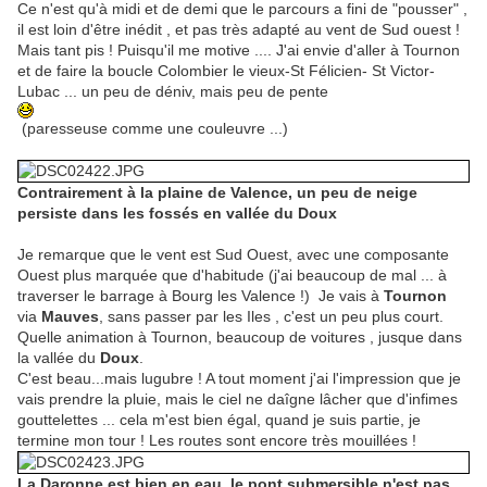
Ce n'est qu'à midi et de demi que le parcours a fini de "pousser" ,
il est loin d'être inédit , et pas très adapté au vent de Sud ouest !
Mais tant pis ! Puisqu'il me motive .... J'ai envie d'aller à Tournon
et de faire la boucle Colombier le vieux-St Félicien- St Victor-
Lubac ... un peu de déniv, mais peu de pente
(paresseuse comme une couleuvre ...)
Contrairement à la plaine de Valence, un peu de neige
persiste dans les fossés en vallée du Doux
Je remarque que le vent est Sud Ouest, avec une composante
Ouest plus marquée que d'habitude (j'ai beaucoup de mal ... à
traverser le barrage à Bourg les Valence !) Je vais à
Tournon
via
Mauves
, sans passer par les Iles , c'est un peu plus court.
Quelle animation à Tournon, beaucoup de voitures , jusque dans
la vallée du
Doux
.
C'est beau...mais lugubre ! A tout moment j'ai l'impression que je
vais prendre la pluie, mais le ciel ne daîgne lâcher que d'infimes
gouttelettes ... cela m'est bien égal, quand je suis partie, je
termine mon tour ! Les routes sont encore très mouillées !
La Daronne est bien en eau, le pont submersible n'est pas