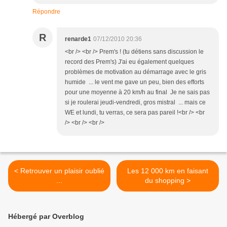
Répondre
R
renarde1
07/12/2010 20:36
<br /> <br /> Prem's ! (tu détiens sans discussion le
record des Prem's) J'ai eu également quelques
problèmes de motivation au démarrage avec le gris
humide ... le vent me gave un peu, bien des efforts
pour une moyenne à 20 km/h au final Je ne sais pas
si je roulerai jeudi-vendredi, gros mistral ... mais ce
WE et lundi, tu verras, ce sera pas pareil !<br /> <br
/> <br /> <br />
< Retrouver un plaisir oublié
Les 12 000 km en faisant
...
du shopping >
Hébergé par Overblog