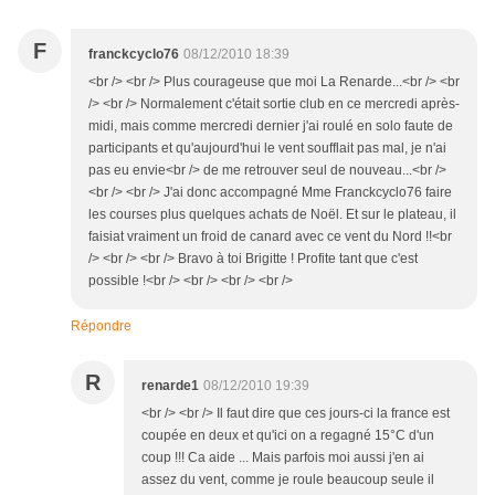
F
franckcyclo76
08/12/2010 18:39
<br /> <br /> Plus courageuse que moi La Renarde...<br /> <br
/> <br /> Normalement c'était sortie club en ce mercredi après-
midi, mais comme mercredi dernier j'ai roulé en solo faute de
participants et qu'aujourd'hui le vent soufflait pas mal, je n'ai
pas eu envie<br /> de me retrouver seul de nouveau...<br />
<br /> <br /> J'ai donc accompagné Mme Franckcyclo76 faire
les courses plus quelques achats de Noël. Et sur le plateau, il
faisiat vraiment un froid de canard avec ce vent du Nord !!<br
/> <br /> <br /> Bravo à toi Brigitte ! Profite tant que c'est
possible !<br /> <br /> <br /> <br />
Répondre
R
renarde1
08/12/2010 19:39
<br /> <br /> Il faut dire que ces jours-ci la france est
coupée en deux et qu'ici on a regagné 15°C d'un
coup !!! Ca aide ... Mais parfois moi aussi j'en ai
assez du vent, comme je roule beaucoup seule il