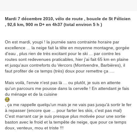
Mardi 7 décembre 2010, vélo de route , boucle de St Félicien
, 92,6 km, 900 m D+ en 4h37 (total environ 5 h )
On est mardi, youpi ! la journée sans contrainte horaire par
excellence ... la neige fait la tête en moyenne montagne, gorgée
d'eau , plus rien de très excitant pour le ski ... par contre les
routes sont redevenues praticables, hier j'ai fait 65 km en plaine
et jusqu'aux contreforts du Vercors (Montvendre, Barbières), il
faut profiter de ce temps (très) doux pour remettre ça ....
Mais voilà, l'envie n'est pas là ... ou plutôt, je suis en attente
qu'un parcours me pousse dans la cervelle ! En attendant je fais
du ménage et de la cuisine
, ça me rappelle quelqu'un mais je ne vais pas jusqu'à sortir le fer
à repasser (encore que ... pour farter les skis, c'est pas mal)
C'est marrant car je suis presque plus motivée pour une sortie
baston avec le froid et la tempête de neige, que pour ce temps
doux, venteux, mou et triste !!!