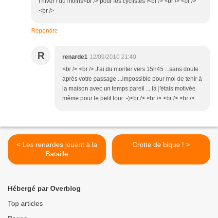
l'hiver ! du moins<br /> pour les cyclistes !<br /> <br /> <br />
<br />
Répondre
R
renarde1
12/09/2010 21:40
<br /> <br /> J'ai du monter vers 15h45 ...sans doute
après votre passage ...impossible pour moi de tenir à
la maison avec un temps pareil ... là j'étais motivée
même pour le petit tour :-)<br /> <br /> <br /> <br />
< Les renardes jouent à la
Crotte de bique ! >
Bataille
Hébergé par Overblog
Top articles