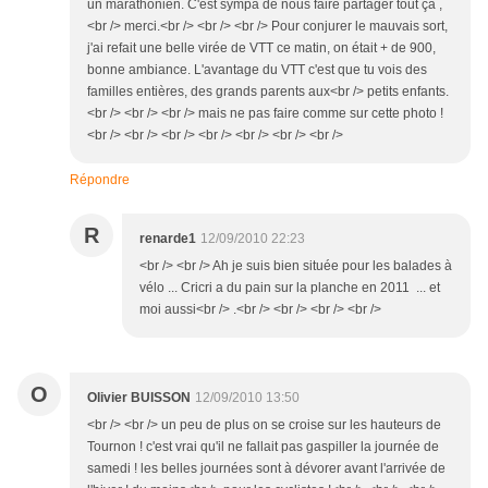
un marathonien. C'est sympa de nous faire partager tout ça ,
<br /> merci.<br /> <br /> <br /> Pour conjurer le mauvais sort,
j'ai refait une belle virée de VTT ce matin, on était + de 900,
bonne ambiance. L'avantage du VTT c'est que tu vois des
familles entières, des grands parents aux<br /> petits enfants.
<br /> <br /> <br /> mais ne pas faire comme sur cette photo !
<br /> <br /> <br /> <br /> <br /> <br /> <br />
Répondre
R
renarde1
12/09/2010 22:23
<br /> <br /> Ah je suis bien située pour les balades à
vélo ... Cricri a du pain sur la planche en 2011 ... et
moi aussi<br /> .<br /> <br /> <br /> <br />
O
Olivier BUISSON
12/09/2010 13:50
<br /> <br /> un peu de plus on se croise sur les hauteurs de
Tournon ! c'est vrai qu'il ne fallait pas gaspiller la journée de
samedi ! les belles journées sont à dévorer avant l'arrivée de