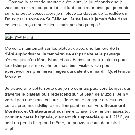
. Comme la seconde montée a été dure, je lui réponds que je
vais pédaler un peu pour lui ... il faut donc au moins que je monte
sur une petite bosse, alors je m'élève au-dessus de la
vallée du
Doux
par la route de
St Félicien
. Je ne l'avais jamais faite dans
ce sens - et ça monte bien - mais pas longtemps !
Me voilà maintenant sur les plateaux avec une lumière de fin
d'été euphorisante, la température est parfaite et le paysage ...
s'étend jusqu'au Mont Blanc et aux Ecrins, un peu lointains pour
les distinguer sur les photos mais bien visibles. On peut
apercevoir les premières neiges qui datent de mardi . Quel temps
fabuleux !
Je trouve une petite route que je ne connais pas, vers Lemps, qui
traverse le plateau puis redescend sur St Jean de Muzols. Je n'y
verrai pas une seule voiture ... Je termine presque à reculons
cette après-midi idyllique en allongeant un peu vers
Beaumont
Monteux
et
Chateauneuf sur Isère
... avant de rentrer assez tôt
pour une petite baignade, d'autant plus appréciée que à 21°C, ça
sent un peu la fin quand même, un nouveau coup de mistral
et pfft ...