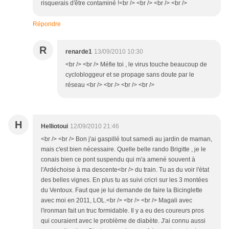
risquerais d'être contaminé !<br /> <br /> <br /> <br />
Répondre
R
renarde1
13/09/2010 10:30
<br /> <br /> Méfie toi , le virus touche beaucoup de
cyclobloggeur et se propage sans doute par le
réseau <br /> <br /> <br /> <br />
H
Helliotoui
12/09/2010 21:46
<br /> <br /> Bon j'ai gaspillé tout samedi au jardin de maman,
mais c'est bien nécessaire. Quelle belle rando Brigitte , je le
conais bien ce pont suspendu qui m'a amené souvent à
l'Ardéchoise à ma descente<br /> du train. Tu as du voir l'état
des belles vignes. En plus tu as suivi cricri sur les 3 montées
du Ventoux. Faut que je lui demande de faire la Bicinglette
avec moi en 2011, LOL.<br /> <br /> <br /> Magali avec
l'ironman fait un truc formidable. Il y a eu des coureurs pros
qui couraient avec le problème de diabète. J'ai connu aussi