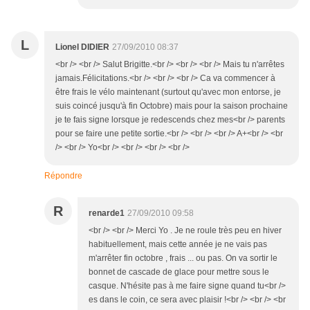
L
Lionel DIDIER
27/09/2010 08:37
<br /> <br /> Salut Brigitte.<br /> <br /> <br /> Mais tu n'arrêtes
jamais.Félicitations.<br /> <br /> <br /> Ca va commencer à
être frais le vélo maintenant (surtout qu'avec mon entorse, je
suis coincé jusqu'à fin Octobre) mais pour la saison prochaine
je te fais signe lorsque je redescends chez mes<br /> parents
pour se faire une petite sortie.<br /> <br /> <br /> A+<br /> <br
/> <br /> Yo<br /> <br /> <br /> <br />
Répondre
R
renarde1
27/09/2010 09:58
<br /> <br /> Merci Yo . Je ne roule très peu en hiver
habituellement, mais cette année je ne vais pas
m'arrêter fin octobre , frais ... ou pas. On va sortir le
bonnet de cascade de glace pour mettre sous le
casque. N'hésite pas à me faire signe quand tu<br />
es dans le coin, ce sera avec plaisir !<br /> <br /> <br