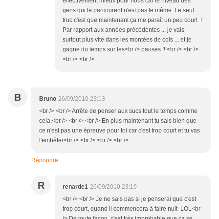
effectivement mieux pour nous car le niveau des
gens qui le parcourent n'est pas le même. Le seul
truc c'est que maintenant ça me paraît un peu court !
Par rapport aux années précédentes ... je vais
surtout plus vite dans les montées de cols ... et je
gagne du temps sur les<br /> pauses !!!<br /> <br />
<br /> <br />
B
Bruno
26/09/2010 23:13
<br /> <br /> Arrête de penser aux sucs tout le temps comme
cela.<br /> <br /> <br /> En plus maintenant tu sais bien que
ce n'est pas une épreuve pour toi car c'est trop court et tu vas
t'embêter<br /> <br /> <br /> <br />
Répondre
R
renarde1
26/09/2010 23:19
<br /> <br /> Je ne sais pas si je penserai que c'est
trop court, quand il commencera à faire nuit LOL<br
/> De toute façon, c'est très improbable que ça se