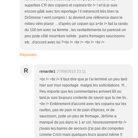
superbes CR des copains et copines<br /> ! et là je suis
encore gâté avec ton reportage ! il retranscrit très bien la
Drômoise ! vent compris ! tu devient une référence dans le
milieu vélo plaisir ... d'après un copain qui a<br /> fait la rando
du 100 km avec sa femme , les ravitaillements lui paressé un
peu juste côté nourriture solide ..pains fromages saucissons
etc ..d'accord avec lui ?<br /> <br /> <br /> <br />
Répondre
R
renarde1
27/09/2010 23:11
<br /> <br /> Il faut dire que je l'ai terminé un peu tard
hier soir mon reportage malgré les sollicitations !!!...
Peu importe que tes commentaires arrivent tôt ou
tard je suis toujours contente de savoir que tu me lis .
<br /> Entièrement d'accord avec tes copains sur les
ravitos, pas de pain ni de pain d'épices, ni de
saucisson, juste un peu de fromage, Jérôme a
manqué de jus dans le 1 er col, heureusement<br />
j'avais les barres de secours (j'ai pas dix compotes
comme Cricri mais quelques trucs quand même !)