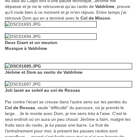
Au saut du Claps lors d'une pause technique, Jérôme me
dépasse et je ne le retrouverai qu'au ravito de
Valdrôme
, preuve
qu'il roule bien à ce moment et je m'en réjouis. Entre temps j'ai
retrouvé Dom qui en a terminé avec le
Col de Miscon
.
Deux Giant et un mouton
Musique à Valdrôme
Jérôme et Dom au ravito de Valdrôme
Joli lacet au soleil au col de Rossas
Par contre l'écart se creuse dans l'autre sens sur les pentes du
Col de Rossas
, seule "difficulté" du parcours, où je prends le
large. . Je le monte avec Dom, je me sens très à l'aise. C'est le
seul endroit où on aura un peu chaud. Jérôme a faim, malgré les
fruits secs du ravito, je lui passe une barre. Le fruit de
l'entraînement pour moi, à présent les pauses ravitos sont
superflues ... quand c'est facile pour moi je n'ai pas besoin de