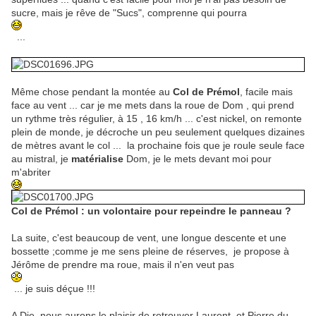
sucre, mais je rêve de "Sucs", comprenne qui pourra
...
Même chose pendant la montée au
Col de Prémol
, facile mais
face au vent ... car je me mets dans la roue de Dom , qui prend
un rythme très régulier, à 15 , 16 km/h ... c'est nickel, on remonte
plein de monde, je décroche un peu seulement quelques dizaines
de mètres avant le col ... la prochaine fois que je roule seule face
au mistral, je
matérialise
Dom, je le mets devant moi pour
m'abriter
Col de Prémol : un volontaire pour repeindre le panneau ?
La suite, c'est beaucoup de vent, une longue descente et une
bossette ;comme je me sens pleine de réserves, je propose à
Jérôme de prendre ma roue, mais il n'en veut pas
... je suis déçue !!!
A Die, nous aurons le plaisir de retrouver Laurent et Pierre du