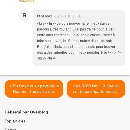
Répondre
R
renarde1
26/09/2010 23:10
<br /> <br /> Je dois pouvoir faire mieux sur ce
parcours, très roulant ...J'ai pas trainé pour le CR ,
entre aller chercher Fille au<br /> cheval, l'aider à
faire son travail, le dîner, et autres rituels du soir ...
Bon j'ai le choix quand je roule seule pour trouver
des aides virtuelles pour mieux pédaler !<br /> <br />
<br /> <br />
< Du Royans au pays de la
Les 8000 km ... à cheval
Roanne, l'odyssée des
sur deux départements >
renardes
Hébergé par Overblog
Top articles