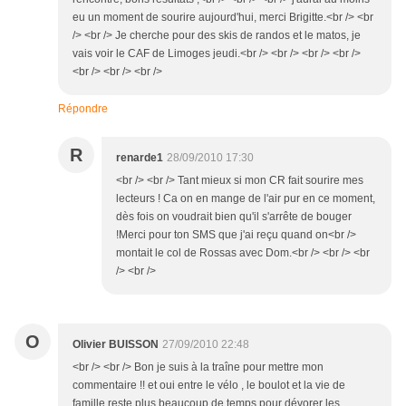
eu un moment de sourire aujourd'hui, merci Brigitte.<br /> <br
/> <br /> Je cherche pour des skis de randos et le matos, je
vais voir le CAF de Limoges jeudi.<br /> <br /> <br /> <br />
<br /> <br /> <br />
Répondre
R
renarde1
28/09/2010 17:30
<br /> <br /> Tant mieux si mon CR fait sourire mes
lecteurs ! Ca on en mange de l'air pur en ce moment,
dès fois on voudrait bien qu'il s'arrête de bouger
!Merci pour ton SMS que j'ai reçu quand on<br />
montait le col de Rossas avec Dom.<br /> <br /> <br
/> <br />
O
Olivier BUISSON
27/09/2010 22:48
<br /> <br /> Bon je suis à la traîne pour mettre mon
commentaire !! et oui entre le vélo , le boulot et la vie de
famille reste plus beaucoup de temps pour dévorer les