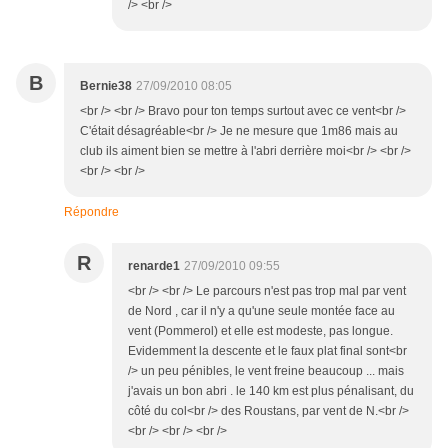
/> <br />
B
Bernie38
27/09/2010 08:05
<br /> <br /> Bravo pour ton temps surtout avec ce vent<br />
C'était désagréable<br /> Je ne mesure que 1m86 mais au
club ils aiment bien se mettre à l'abri derrière moi<br /> <br />
<br /> <br />
Répondre
R
renarde1
27/09/2010 09:55
<br /> <br /> Le parcours n'est pas trop mal par vent
de Nord , car il n'y a qu'une seule montée face au
vent (Pommerol) et elle est modeste, pas longue.
Evidemment la descente et le faux plat final sont<br
/> un peu pénibles, le vent freine beaucoup ... mais
j'avais un bon abri . le 140 km est plus pénalisant, du
côté du col<br /> des Roustans, par vent de N.<br />
<br /> <br /> <br />