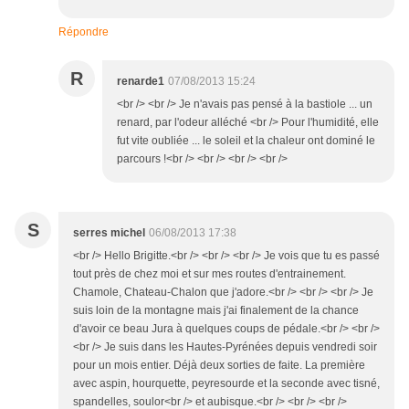
Répondre
R
renarde1
07/08/2013 15:24
<br /> <br /> Je n'avais pas pensé à la bastiole ... un
renard, par l'odeur alléché <br /> Pour l'humidité, elle
fut vite oubliée ... le soleil et la chaleur ont dominé le
parcours !<br /> <br /> <br /> <br />
S
serres michel
06/08/2013 17:38
<br /> Hello Brigitte.<br /> <br /> <br /> Je vois que tu es passé
tout près de chez moi et sur mes routes d'entrainement.
Chamole, Chateau-Chalon que j'adore.<br /> <br /> <br /> Je
suis loin de la montagne mais j'ai finalement de la chance
d'avoir ce beau Jura à quelques coups de pédale.<br /> <br />
<br /> Je suis dans les Hautes-Pyrénées depuis vendredi soir
pour un mois entier. Déjà deux sorties de faite. La première
avec aspin, hourquette, peyresourde et la seconde avec tisné,
spandelles, soulor<br /> et aubisque.<br /> <br /> <br />