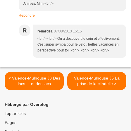
Amitiés, Mimi<br />
Répondre
R
renarde1
07/08/2013 15:15
<br /> <br /> On a découvert le coin et effectivement,
c'est super sympa pour le vélo . belles vacances en
perspective pour toi !<br /> <br /> <br /> <br />
< Valence-Mulhouse J3 Des
Valence-Mulhouse J5 La
lacs ... et des lacs
prise de la citadelle >
Hébergé par Overblog
Top articles
Pages