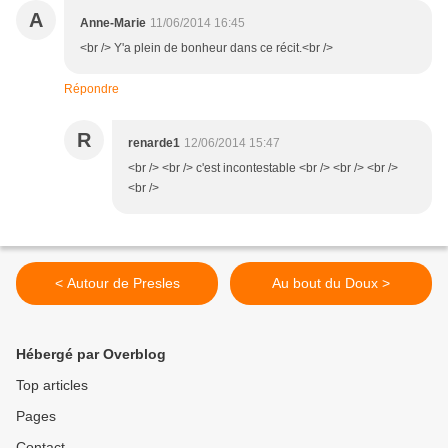
A
Anne-Marie
11/06/2014 16:45
<br /> Y'a plein de bonheur dans ce récit.<br />
Répondre
R
renarde1
12/06/2014 15:47
<br /> <br /> c'est incontestable <br /> <br /> <br />
<br />
< Autour de Presles
Au bout du Doux >
Hébergé par Overblog
Top articles
Pages
Contact