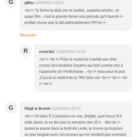
G
gillou
11/06/2014 20:51
<br /> Tu triche ta déjà mis le maillot , superbe photos , et
super film , c'est la grande forme une période qu'il faut<br />
profiter chose que tu fait admirablement !!!!!!<br />
Répondre
R
renarde1
12/06/2014 15:54
<br /> <br /> POur le maillot je n'arrête pas d'en
croiser des dizaines d'autres qui font comme moi à
l'approche de l'Ardéchoise ...<br /> mais pour le jour
J j'aurai le maillot de la TMV bien sûr <br /> <br /> <br
/> <br />
G
Gégé le Breton
11/06/2014 20:27
<br /> Eh bien !!! 2 journées en une, Brigitte, quel tonus !!! A
cette allure, tu ne fais pas la semaine des 35 h . Moi<br />
quand je passe dans la forêt de Lente, je trouve ça toujours
un peu longuet avec ces bosses qui ne montent pas vraiment