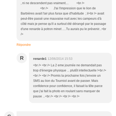
, ni ne descendent pas vraiment.... <br />
<br /> J'ai l'impression que le lion de
Barbières avait l'air plus furax que d'habitude ; il<br /> avait
peut-être passé une mauvaise nuit avec les campeurs d'à
côté mais je pense qu'il a surtout été dérangé par le passage
d'une renarde à potron minet .....Tu aurais pu le prévenir...<br
/>
Répondre
R
renarde1
12/06/2014 15:53
<br /> <br /> La 2 eme journée ne demandait pas
trop d'énergie physique ... plutôt intellectuelle !<br />
<br /> <br /> Promis la prochaine fois j'envoie un
SMS au lion du Tourniol avant de passer. Mais
confidence pour confidence, il faisait la tête parce
que j'ai fait la photo en roulant sans marquer de
pause ...<br /> <br /> <br /> <br />