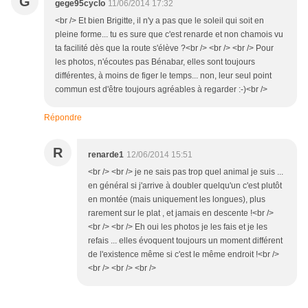
G
gege95cyclo
11/06/2014 17:32
<br /> Et bien Brigitte, il n'y a pas que le soleil qui soit en
pleine forme... tu es sure que c'est renarde et non chamois vu
ta facilité dès que la route s'élève ?<br /> <br /> <br /> Pour
les photos, n'écoutes pas Bénabar, elles sont toujours
différentes, à moins de figer le temps... non, leur seul point
commun est d'être toujours agréables à regarder :-)<br />
Répondre
R
renarde1
12/06/2014 15:51
<br /> <br /> je ne sais pas trop quel animal je suis ...
en général si j'arrive à doubler quelqu'un c'est plutôt
en montée (mais uniquement les longues), plus
rarement sur le plat , et jamais en descente !<br />
<br /> <br /> Eh oui les photos je les fais et je les
refais ... elles évoquent toujours un moment différent
de l'existence même si c'est le même endroit !<br />
<br /> <br /> <br />