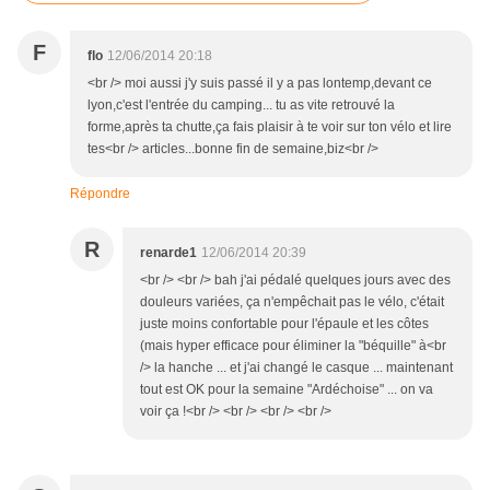
F
flo
12/06/2014 20:18
<br /> moi aussi j'y suis passé il y a pas lontemp,devant ce
lyon,c'est l'entrée du camping... tu as vite retrouvé la
forme,après ta chutte,ça fais plaisir à te voir sur ton vélo et lire
tes<br /> articles...bonne fin de semaine,biz<br />
Répondre
R
renarde1
12/06/2014 20:39
<br /> <br /> bah j'ai pédalé quelques jours avec des
douleurs variées, ça n'empêchait pas le vélo, c'était
juste moins confortable pour l'épaule et les côtes
(mais hyper efficace pour éliminer la "béquille" à<br
/> la hanche ... et j'ai changé le casque ... maintenant
tout est OK pour la semaine "Ardéchoise" ... on va
voir ça !<br /> <br /> <br /> <br />