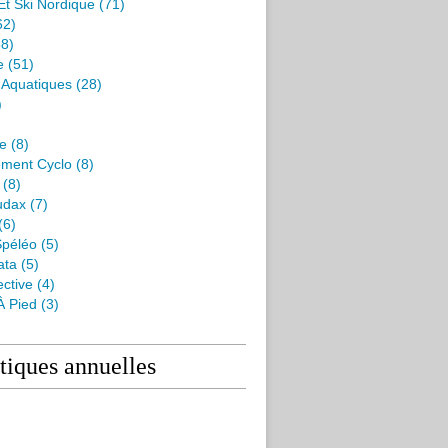
Et Ski Nordique
(71)
62)
8)
e
(51)
s Aquatiques
(28)
)
me
(8)
ment Cyclo
(8)
(8)
udax
(7)
(6)
péléo
(5)
ata
(5)
ctive
(4)
À Pied
(3)
stiques annuelles