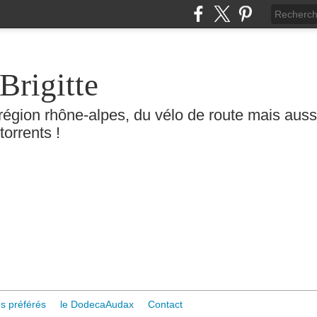
Brigitte
région rhône-alpes, du vélo de route mais aussi 
torrents !
s préférés
le DodecaAudax
Contact