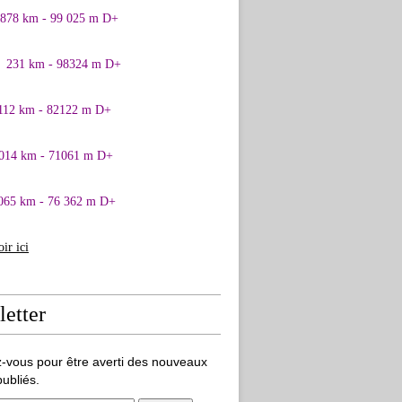
0878 km - 99 025 m D+
1 231 km - 98324 m D+
 112 km - 82122 m D+
 014 km - 71061 m D+
065 km - 76 362 m D+
oir ici
etter
-vous pour être averti des nouveaux
publiés.