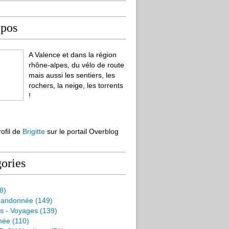
opos
A Valence et dans la région
rhône-alpes, du vélo de route
mais aussi les sentiers, les
rochers, la neige, les torrents
!
rofil de
Brigitte
sur le portail Overblog
ories
8)
Randonnée
(149)
s - Voyages
(139)
née
(110)