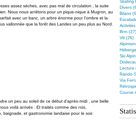
Skating 
es assez sèches, avec pas mal de circulation ; la suite
Divers
(
bien. Nous nous arrêtons pour un pique-nique à Mugron, au
Bilans
(5
parfait avec un banc, un arbre énorme pour l'ombre et la
Escalad
lus vallonnée que la forêt des Landes un peu plus au Nord.
Activité
Brm
(27
Vtt
(26)
Alpinis
Héberge
Ski Alpin
Dodeca
Lecture
Rando-S
Via Ferr
Rétrospe
Course 
dre un peu au soleil de ce début d'après-midi , une belle
ous voilà arrivés . Et traités comme des rois,
Stati
, baignade, et gastronomie landaise pour le soir.