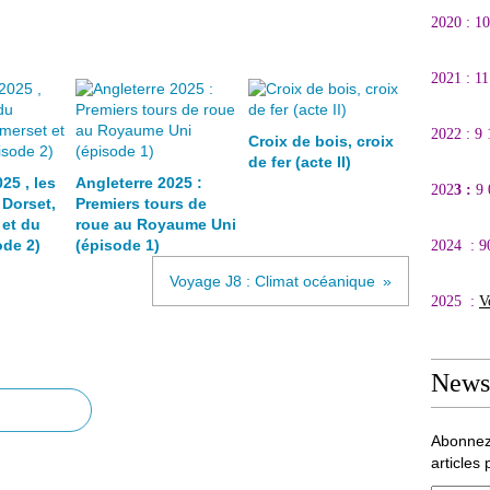
2020 : 1
2021 : 1
2022 : 9
Croix de bois, croix
de fer (acte II)
25 , les
Angleterre 2025 :
202
3 :
9
 Dorset,
Premiers tours de
et du
roue au Royaume Uni
de 2)
(épisode 1)
2024 : 9
Voyage J8 : Climat océanique
2025 :
V
Newsl
Abonnez
articles 