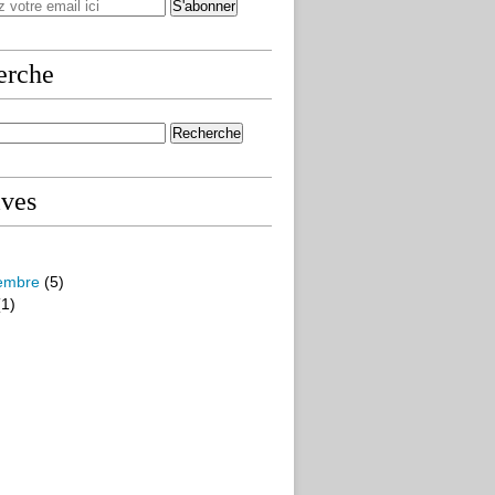
erche
ives
embre
(5)
1)