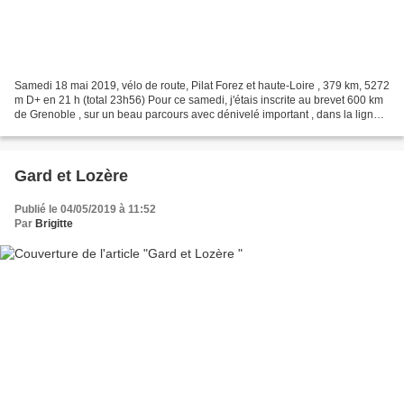
Samedi 18 mai 2019, vélo de route, Pilat Forez et haute-Loire , 379 km, 5272
m D+ en 21 h (total 23h56) Pour ce samedi, j'étais inscrite au brevet 600 km
de Grenoble , sur un beau parcours avec dénivelé important , dans la lignée
des précédents, que j'avais...
Gard et Lozère
Publié le 04/05/2019 à 11:52
Par
Brigitte