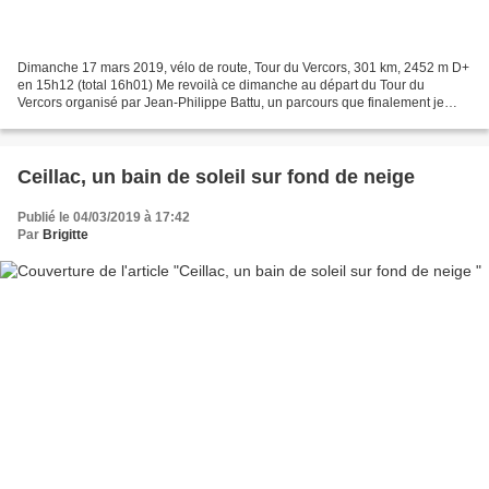
Dimanche 17 mars 2019, vélo de route, Tour du Vercors, 301 km, 2452 m D+
en 15h12 (total 16h01) Me revoilà ce dimanche au départ du Tour du
Vercors organisé par Jean-Philippe Battu, un parcours que finalement je
n'avais fait qu'une seule fois, il y a...
Ceillac, un bain de soleil sur fond de neige
Publié le 04/03/2019 à 17:42
Par
Brigitte