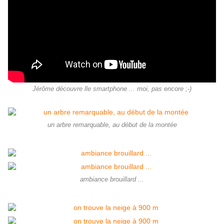
Jérôme découvre lle smartphone ... moi, pas encore ;-)
un arbre remarquable, au début de la montée
ambiance brouillard ...