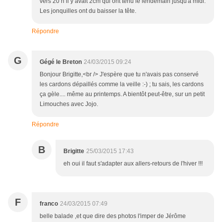
vers 20 h il y avait 2cm qui ont tenu le lendemain jusqu'à midi.
Les jonquilles ont du baisser la tête.
Répondre
G
Gégé le Breton
24/03/2015 09:24
Bonjour Brigitte,<br /> J'espère que tu n'avais pas conservé
les cardons dépaillés comme la veille :-) ; tu sais, les cardons
ça gèle.... même au printemps. A bientôt peut-être, sur un petit
Limouches avec Jojo.
Répondre
B
Brigitte
25/03/2015 17:43
eh oui il faut s'adapter aux allers-retours de l'hiver !!!
F
franco
24/03/2015 07:49
belle balade ,et que dire des photos l'imper de Jérôme