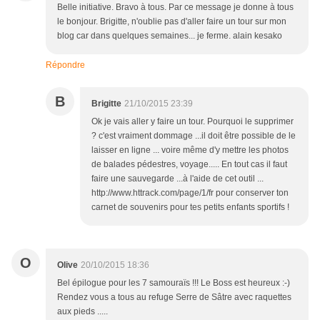
Belle initiative. Bravo à tous. Par ce message je donne à tous
le bonjour. Brigitte, n'oublie pas d'aller faire un tour sur mon
blog car dans quelques semaines... je ferme. alain kesako
Répondre
B
Brigitte
21/10/2015 23:39
Ok je vais aller y faire un tour. Pourquoi le supprimer
? c'est vraiment dommage ...il doit être possible de le
laisser en ligne ... voire même d'y mettre les photos
de balades pédestres, voyage..... En tout cas il faut
faire une sauvegarde ...à l'aide de cet outil ...
http://www.httrack.com/page/1/fr pour conserver ton
carnet de souvenirs pour tes petits enfants sportifs !
O
Olive
20/10/2015 18:36
Bel épilogue pour les 7 samouraïs !!! Le Boss est heureux :-)
Rendez vous a tous au refuge Serre de Sâtre avec raquettes
aux pieds .....