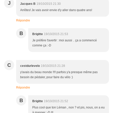
J
Jacques B
19/10/2015 21:30
Arrêtes! Je vais avoir envie d'y aller dans quatre ans!
Répondre
B
Brigitte
19/10/2015 21:53
Je préfère t'avertir : moi aussi .. ça a commencé
comme ça :-D
C
cestdurlevelo
19/10/2015 21:28
y'avais du beau monde !!!! parfois y'a presque même pas
besoin de pédaler, pour faire du vélo :)
Répondre
B
Brigitte
19/10/2015 21:52
Plus cool que ton Léman , non ? et pis, nous, on a eu
à manger :-D !!!