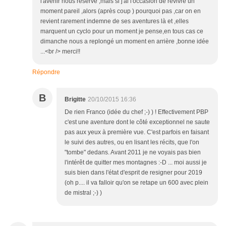
l'avenir nous réserve ,mais si j'ai l'occasion de revivre un
moment pareil ,alors (après coup ) pourquoi pas ,car on en
revient rarement indemne de ses aventures là et ,elles
marquent un cyclo pour un moment je pense,en tous cas ce
dimanche nous a replongé un moment en arrière ,bonne idée
...<br /> merci!!
Répondre
B
Brigitte
20/10/2015 16:36
De rien Franco (idée du chef ;-) ) ! Effectivement PBP
c'est une aventure dont le côté exceptionnel ne saute
pas aux yeux à première vue. C'est parfois en faisant
le suivi des autres, ou en lisant les récits, que l'on
"tombe" dedans. Avant 2011 je ne voyais pas bien
l'intérêt de quitter mes montagnes :-D ... moi aussi je
suis bien dans l'état d'esprit de resigner pour 2019
(oh p.... il va falloir qu'on se retape un 600 avec plein
de mistral ;-) )