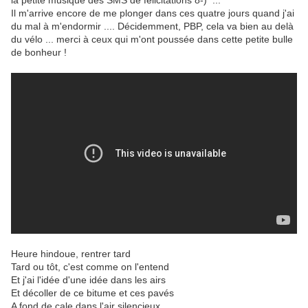
la petite musique des SMS de félicitations 8-) ...
Il m'arrive encore de me plonger dans ces quatre jours quand j'ai
du mal à m'endormir .... Décidemment, PBP, cela va bien au delà
du vélo ... merci à ceux qui m'ont poussée dans cette petite bulle
de bonheur !
Heure hindoue, rentrer tard
Tard ou tôt, c'est comme on l'entend
Et j'ai l'idée d'une idée dans les airs
Et décoller de ce bitume et ces pavés
A fond de cale dans l'air silencieux