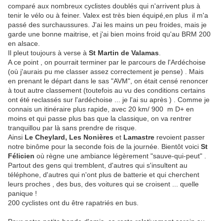
comparé aux nombreux cyclistes doublés qui n'arrivent plus à
tenir le vélo ou à feiner. Valex est très bien équipé,en plus il m'a
passé des surchaussures. J'ai les mains un peu froides, mais je
garde une bonne maitrise, et j'ai bien moins froid qu'au BRM 200
en alsace.
Il pleut toujours à verse à
St Martin de Valamas
.
A ce point , on pourrait terminer par le parcours de l'Ardéchoise
(où j'aurais pu me classer assez correctement je pense) . Mais
en prenant le départ dans le sas "AVM", on était censé renoncer
à tout autre classement (toutefois au vu des conditions certains
ont été reclassés sur l'ardéchoise ... je l'ai su après ) . Comme je
connais un itinéraire plus rapide, avec 20 km/ 900 m D+ en
moins et qui passe plus bas que la classique, on va rentrer
tranquillou par là sans prendre de risque.
Ainsi
Le Cheylard,
Les Nonières
et
Lamastre
revoient passer
notre binôme pour la seconde fois de la journée. Bientôt voici
St
Félicien
où règne une ambiance légèrement "sauve-qui-peut" .
Partout des gens qui tremblent, d'autres qui s'insultent au
téléphone, d'autres qui n'ont plus de batterie et qui cherchent
leurs proches , des bus, des voitures qui se croisent ... quelle
panique !
200 cyclistes ont du être rapatriés en bus.