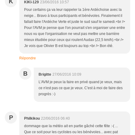
K
KIKI-129
23/06/2016 10:57
Pour certains ça va leur rappeler la 1ère Ardéchoise avec la
neige... Bravo à tous participants et bénévoles. Finalement il
fallait faire l'Ardéche Verte et juste le sud sauf le samedi.<br />
Pour l'AVM je pense que l'on pourrait s'en organiser une entre
nous vu que l'organisation ne veut pas mettre une barrière
mieux étudiée pour ceux qui roulent Audax (22,5 km/h).<br />
Je vois que Olivier B est toujours au top.<br /> Bon été.
Répondre
B
Brigitte
27/06/2016 10:09
L'AVM je peux la faire en privé quand je veux, mais
ce n'est pas ce que je veux. C'est à moi de faire des
progrès :-)
P
Philkikou
22/06/2016 06:40
dommage que la météo ait en partie gâché cette fête :-( ...
Que ce soit pour les cyclistes ou les bénévoles... avec pat