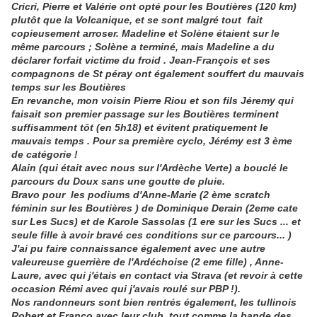
Cricri, Pierre et Valérie ont opté pour les Boutières (120 km)
plutôt que la Volcanique, et se sont malgré tout fait
copieusement arroser. Madeline et Solène étaient sur le
même parcours ; Solène a terminé, mais Madeline a du
déclarer forfait victime du froid . Jean-François et ses
compagnons de St péray ont également souffert du mauvais
temps sur les Boutières
En revanche,
mon voisin Pierre Riou et son fils Jéremy qui
faisait son premier passage sur les Boutières terminent
suffisamment tôt (en 5h18) et évitent pratiquement le
mauvais temps . Pour sa première cyclo, Jérémy est 3 ème
de catégorie !
Alain (qui était avec nous sur l'Ardèche Verte) a bouclé le
parcours du Doux sans une goutte de pluie.
Bravo pour les podiums d'Anne-Marie (2 ème scratch
féminin sur les Boutières ) de Dominique Derain (2eme cate
sur Les Sucs) et de Karole Sassolas (1 ere sur les Sucs ... et
seule fille à avoir bravé ces conditions sur ce parcours... )
J'ai pu faire connaissance également avec une autre
valeureuse guerrière de l'Ardéchoise (2 eme fille) , Anne-
Laure, avec qui j'étais en contact via Strava (et revoir à cette
occasion Rémi avec qui j'avais roulé sur PBP !).
Nos randonneurs sont bien rentrés également, les tullinois
Robert et Franco avec leur club, tout comme la bande des