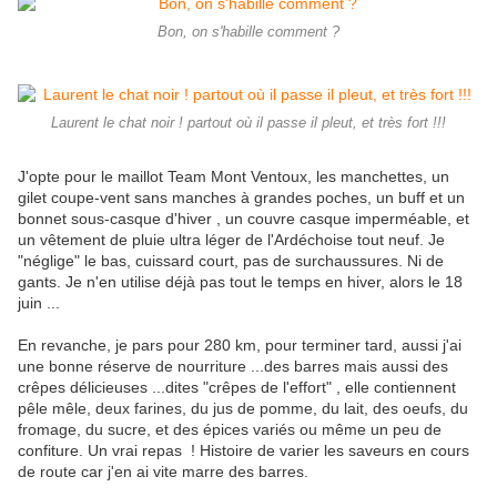
Bon, on s'habille comment ?
Laurent le chat noir ! partout où il passe il pleut, et très fort !!!
J'opte pour le maillot Team Mont Ventoux, les manchettes, un
gilet coupe-vent sans manches à grandes poches, un buff et un
bonnet sous-casque d'hiver , un couvre casque imperméable, et
un vêtement de pluie ultra léger de l'Ardéchoise tout neuf. Je
"néglige" le bas, cuissard court, pas de surchaussures. Ni de
gants. Je n'en utilise déjà pas tout le temps en hiver, alors le 18
juin ...
En revanche, je pars pour 280 km, pour terminer tard, aussi j'ai
une bonne réserve de nourriture ...des barres mais aussi des
crêpes délicieuses ...dites "crêpes de l'effort" , elle contiennent
pêle mêle, deux farines, du jus de pomme, du lait, des oeufs, du
fromage, du sucre, et des épices variés ou même un peu de
confiture. Un vrai repas ! Histoire de varier les saveurs en cours
de route car j'en ai vite marre des barres.