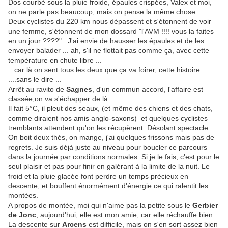
Dos courbé sous la pluie froide, épaules crispées, Valex et moi,
on ne parle pas beaucoup, mais on pense la même chose.
Deux cyclistes du 220 km nous dépassent et s'étonnent de voir
une femme, s'étonnent de mon dossard "l'AVM !!!! vous la faites
en un jour ????" . J'ai envie de hausser les épaules et de les
envoyer balader ... ah, s'il ne flottait pas comme ça, avec cette
température en chute libre ...
...car là on sent tous les deux que ça va foirer, cette histoire
....sans le dire ...
Arrêt au ravito de
Sagnes
, d'un commun accord, l'affaire est
classée,on va s'échapper de là.
Il fait 5°C, il pleut des seaux, (et même des chiens et des chats,
comme diraient nos amis anglo-saxons) et quelques cyclistes
tremblants attendent qu'on les récupèrent. Désolant spectacle.
On boit deux thés, on mange, j'ai quelques frissons mais pas de
regrets. Je suis déjà juste au niveau pour boucler ce parcours
dans la journée par conditions normales. Si je le fais, c'est pour le
seul plaisir et pas pour finir en galérant à la limite de la nuit. Le
froid et la pluie glacée font perdre un temps précieux en
descente, et bouffent énormément d'énergie ce qui ralentit les
montées.
A propos de montée, moi qui n'aime pas la petite sous le
Gerbier
de Jonc
, aujourd'hui, elle est mon amie, car elle réchauffe bien.
La descente sur
Arcens
est difficile, mais on s'en sort assez bien