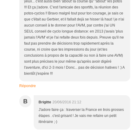
yeux... c'est aussi bien 'about' la course qu' "about" les potos
!!! Et ça j'adore. C'est l'amicale des sportifs, la réunion des
potos-cyclos !! Bravo malgré tout pour ton courage, je sais ce
que c'était au Gerbier, et il fallait dejà se hisser là haut ! je n'ai
aucun conseil à te donner pour l'AVM, par contre j'ai UN
SEUL conseil de cyclo longue distance: en 2013 j'avais 'plus
jamais l'AVM' et je l'ai refaite deux fois depuis. Preuve qu'il ne
faut pas prendre de décisions trop rapidement après la
course, ni croire que tes impressions du jour (et tes
conclusions à propos de ta capacité ou non à faire une AVM)
sont plus précises le jour même qu'après avoir digéré
l'aventure, d'ici 2-3 mois ! Donc... pas de décision hatives ! :) A
bientôt j'espère !!!
Répondre
B
Brigitte
20/06/2016 21:12
J'adore faire ça : traverser la France en trois grosses
étapes . c'est grisant ! Je vais me refaire un petit
itinéraire ;-)