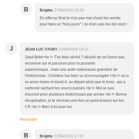
B
Brigitte
27/06/2016 10:10
En effet au final tu n'as pas mal choisi ton année
pour faire un "trois jours" ! Je m'en vais lire ton récit !
J
JEAN LUC STUBY
21/06/2016 14:12
Salut Bribri<br /> T'as bien séché ? désolé de ne t'avoir pas
reconnue sur le parcours pour la poussée
supersonique...mais une autre valeureuse guerrière de
l'Ardéchoise : Christine t'as bien vu et encouragée !<br /> on a
vu anne-marie et david d. au départ ainsi que le boss...qui a
cartonné sachant les soucis passés.<br /> Moi je suis
d'accord pour plusieurs Ardéchoises par année.<br /> Bonne
récupération, je te récrirais une fois un point éclairci sur ton
CR.<br /> Bien à toi jean-luc
Répondre
B
Brigitte
21/06/2016 17:37