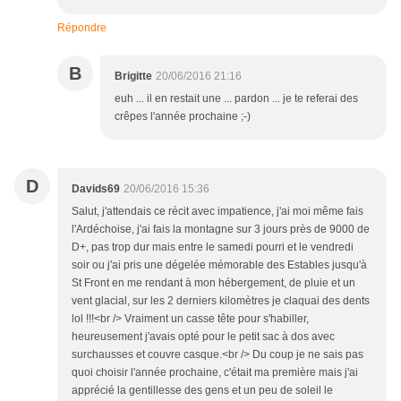
Répondre
B
Brigitte
20/06/2016 21:16
euh ... il en restait une ... pardon ... je te referai des
crêpes l'année prochaine ;-)
D
Davids69
20/06/2016 15:36
Salut, j'attendais ce récit avec impatience, j'ai moi même fais
l'Ardéchoise, j'ai fais la montagne sur 3 jours près de 9000 de
D+, pas trop dur mais entre le samedi pourri et le vendredi
soir ou j'ai pris une dégelée mémorable des Estables jusqu'à
St Front en me rendant à mon hébergement, de pluie et un
vent glacial, sur les 2 derniers kilomètres je claquai des dents
lol !!!<br /> Vraiment un casse tête pour s'habiller,
heureusement j'avais opté pour le petit sac à dos avec
surchausses et couvre casque.<br /> Du coup je ne sais pas
quoi choisir l'année prochaine, c'était ma première mais j'ai
apprécié la gentillesse des gens et un peu de soleil le