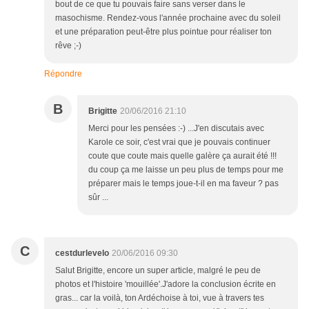
bout de ce que tu pouvais faire sans verser dans le
masochisme. Rendez-vous l'année prochaine avec du soleil
et une préparation peut-être plus pointue pour réaliser ton
rêve ;-)
Répondre
B
Brigitte
20/06/2016 21:10
Merci pour les pensées :-) ...J'en discutais avec
Karole ce soir, c'est vrai que je pouvais continuer
coute que coute mais quelle galère ça aurait été !!!
du coup ça me laisse un peu plus de temps pour me
préparer mais le temps joue-t-il en ma faveur ? pas
sûr ...
C
cestdurlevelo
20/06/2016 09:30
Salut Brigitte, encore un super article, malgré le peu de
photos et l'histoire 'mouillée'.J'adore la conclusion écrite en
gras... car la voilà, ton Ardéchoise à toi, vue à travers tes