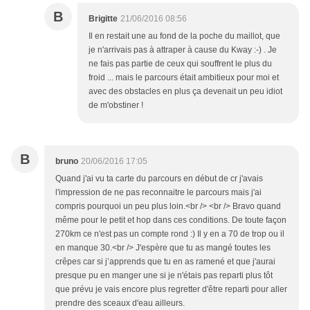
B
Brigitte
21/06/2016 08:56
Il en restait une au fond de la poche du maillot, que
je n'arrivais pas à attraper à cause du Kway :-) . Je
ne fais pas partie de ceux qui souffrent le plus du
froid ... mais le parcours était ambitieux pour moi et
avec des obstacles en plus ça devenait un peu idiot
de m'obstiner !
B
bruno
20/06/2016 17:05
Quand j'ai vu ta carte du parcours en début de cr j'avais
l'impression de ne pas reconnaitre le parcours mais j'ai
compris pourquoi un peu plus loin.<br /> <br /> Bravo quand
même pour le petit et hop dans ces conditions. De toute façon
270km ce n'est pas un compte rond :) Il y en a 70 de trop ou il
en manque 30.<br /> J'espère que tu as mangé toutes les
crêpes car si j’apprends que tu en as ramené et que j'aurai
presque pu en manger une si je n'étais pas reparti plus tôt
que prévu je vais encore plus regretter d'être reparti pour aller
prendre des sceaux d'eau ailleurs.