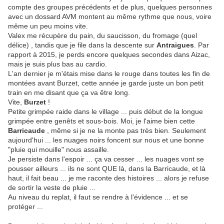
compte des groupes précédents et de plus, quelques personnes
avec un dossard AVM montent au même rythme que nous, voire
même un peu moins vite.
Valex me récupère du pain, du saucisson, du fromage (quel
délice) , tandis que je file dans la descente sur
Antraigues
. Par
rapport à 2015, je perds encore quelques secondes dans Aizac,
mais je suis plus bas au cardio.
L'an dernier je m'étais mise dans le rouge dans toutes les fin de
montées avant Burzet, cette année je garde juste un bon petit
train en me disant que ça va être long.
Vite,
Burzet
!
Petite grimpée raide dans le village ... puis début de la longue
grimpée entre genêts et sous-bois. Moi, je l'aime bien cette
Barricaude
, même si je ne la monte pas très bien. Seulement
aujourd'hui ... les nuages noirs foncent sur nous et une bonne
"pluie qui mouille" nous assaille.
Je persiste dans l'espoir ... ça va cesser ... les nuages vont se
pousser ailleurs ... ils ne sont QUE là, dans la Barricaude, et là
haut, il fait beau ... je me raconte des histoires ... alors je refuse
de sortir la veste de pluie ...
Au niveau du replat, il faut se rendre à l'évidence ... et se
protéger ...