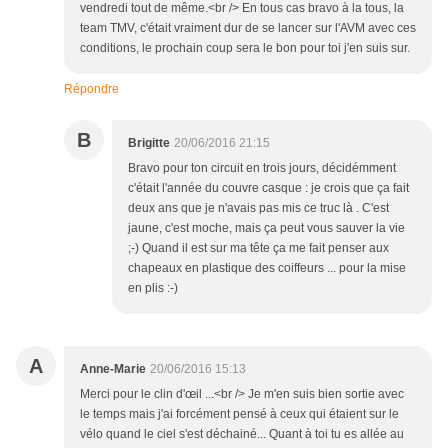
vendredi tout de même.<br /> En tous cas bravo à la tous, la
team TMV, c'était vraiment dur de se lancer sur l'AVM avec ces
conditions, le prochain coup sera le bon pour toi j'en suis sur.
Répondre
B
Brigitte
20/06/2016 21:15
Bravo pour ton circuit en trois jours, décidémment
c'était l'année du couvre casque : je crois que ça fait
deux ans que je n'avais pas mis ce truc là . C'est
jaune, c'est moche, mais ça peut vous sauver la vie
;-) Quand il est sur ma tête ça me fait penser aux
chapeaux en plastique des coiffeurs ... pour la mise
en plis :-)
A
Anne-Marie
20/06/2016 15:13
Merci pour le clin d'œil ...<br /> Je m'en suis bien sortie avec
le temps mais j'ai forcément pensé à ceux qui étaient sur le
vélo quand le ciel s'est déchainé... Quant à toi tu es allée au