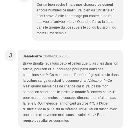
Oui j'ai bien séché ! mais mes chaussures étaient
encore humides ce matin. J'ai bien vu Christine en
effet ! bravo à elle ! dommage par contre je ne l'ai
pas vue à l'arrivée . <br /> Quand je t'ai vu tu étais
dans le groupe du boss , vers le col du Buisson , du
moins il me semble.
J
Jean-Pierre
20/06/2016 23:00
Bravo Brigitte (et à tous ceux et celles que tu as cités dans ton
article) pour ton et leur courage pour partir dans ces
conditions.<br /> Ça me rappelle l'année où je suis resté dans
la voiture car ça drachait fort comme dirait Valex.<br /> Ce
n’est quand même pas de chance car ici j'ai passé mon
samedi en short dans le jardin, le monde à l'envers.<br /> J'ai
pour ma part eu moins de courage dimanche en n'allant pas
faire le BRO, météociel annonçant un gros 4°C à l'Alpe
d'Huez et de la pluie sur la Bérarde.<br /> J'ai eu raison avec
une sortie club ventée mais sous le soleil.<br /> Bonne
reprise des affaires courantes