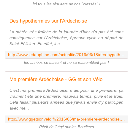
Ici tous les résultats de nos "classés" !
Des hypothermies sur l'Ardéchoise
La météo très fraîche de la journée d'hier n'a pas été sans
conséquence sur l'Ardéchoise, épreuve cyclo au départ de
Saint-Félicien. En effet, les ...
http://www.ledauphine.com/actualite/2016/06/18/des-hypothermies-sur-l-ardechoise
les années se suivent et ne se ressemblent pas !
Ma première Ardéchoise - GG et son Vélo
C'est ma première Ardéchoise, mais pour une première, ça
vraiment été une première, mauvais temps, pluie et le froid.
Cela faisait plusieurs années que j'avais envie d'y participer,
avec me...
http://www.ggetsonvelo.fr/2016/06/ma-premiere-ardechoise.html?utm_source=_ob_share&utm_medium=_ob_facebook&utm_campaign=_ob_share_auto
Récit de Gégé sur les Boutières