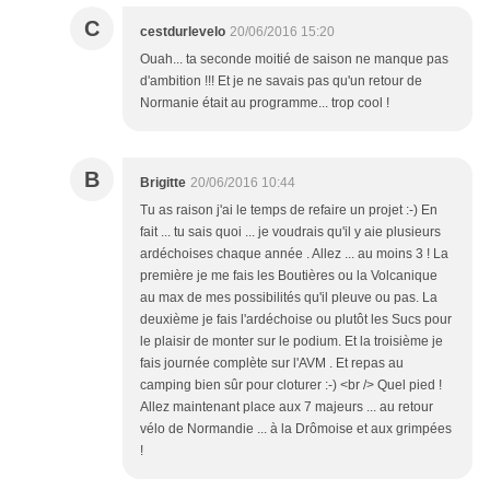
C
cestdurlevelo
20/06/2016 15:20
Ouah... ta seconde moitié de saison ne manque pas
d'ambition !!! Et je ne savais pas qu'un retour de
Normanie était au programme... trop cool !
B
Brigitte
20/06/2016 10:44
Tu as raison j'ai le temps de refaire un projet :-) En
fait ... tu sais quoi ... je voudrais qu'il y aie plusieurs
ardéchoises chaque année . Allez ... au moins 3 ! La
première je me fais les Boutières ou la Volcanique
au max de mes possibilités qu'il pleuve ou pas. La
deuxième je fais l'ardéchoise ou plutôt les Sucs pour
le plaisir de monter sur le podium. Et la troisième je
fais journée complète sur l'AVM . Et repas au
camping bien sûr pour cloturer :-) <br /> Quel pied !
Allez maintenant place aux 7 majeurs ... au retour
vélo de Normandie ... à la Drômoise et aux grimpées
!