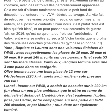
Pour notre petite bande d'amis, ça reste relativement serein au
contraire, avec des retrouvailles particulièrement appréciées.
Cela me fait d'ailleurs totalement oublier le petit fond de
déception qui entoure mon AVM rétrécie au lavage. J'ai vite fait
de retrouver mes vraies priorités : revoir, ou savoir mes amis
entiers, et si possible contents !
Pour nous c'est plutôt "tout est
bien qui finit bien", et on peut passer aux souvenirs de guerre ...
"ah, en 2016, qu'est-ce qu'on a eu froid sur l'ardéchoise :-)"
Valex rentre vite se mettre au sec à St Victor tandis que je profite
des délicieuses douches (chaudes) du gymnase (ô bonheur !)
Yann , Baptiste et Laurent sont nos valeureux finishers de
l'AVM , avec respectivement les places de 10 eme, 20 eme et
50 eme. Il y avait 248 inscrits sur ces parcours !!! et seuls 53
sont finishers classés. Parmi eux, Jacques termine avec une
3 eme place dans sa catégorie.
Olive termine avec une belle place de 12 eme sur
l'Ardéchoise (220 km) , après avoir roulé en solo presque
200 km !
Lionel , inscrit sur l'AVM, a choisit de basculer sur le 220 km
(un choix un peu plus ambitieux que le nôtre en terme de
dénivelé et distance). L'ardéchoise, c'est également l'option
prise par Cédric, notre compagnon sur une partie du BRM
200 alsacien, et par Maurice ; tous deux ont également
terminé.