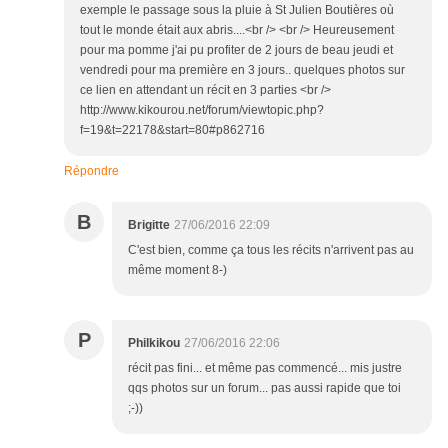
exemple le passage sous la pluie à St Julien Boutières où
tout le monde était aux abris....<br /> <br /> Heureusement
pour ma pomme j'ai pu profiter de 2 jours de beau jeudi et
vendredi pour ma première en 3 jours.. quelques photos sur
ce lien en attendant un récit en 3 parties <br />
http://www.kikourou.net/forum/viewtopic.php?
f=19&t=22178&start=80#p862716
Répondre
B
Brigitte
27/06/2016 22:09
C'est bien, comme ça tous les récits n'arrivent pas au
même moment 8-)
P
Philkikou
27/06/2016 22:06
récit pas fini... et même pas commencé... mis justre
qqs photos sur un forum... pas aussi rapide que toi
;-))