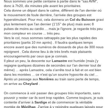
Nous sommes une petite centaine à partie dans le "sas AVM",
donc à 7h20, dix minutes pile avant les prioritaires.
Cela donne un départ dans le calme, différent de l'an dernier où
le mouvement de foule derrière, l'arrivée des groupes est
hyperstimulant. Pour moi, cela donnera un
Col du Buisson
gravi
plus lentement que l'an dernier (1'15'' de plus) mais avec 8
pulses de moins au cardio ... mais je l'ignore, je regarde très peu
mon compteur en course ... très peu.
Vers le col, nous sommes rattrappés par les plus rapides des
prioritaires (partis 10 mn après) . Il faudra quelques temps
encore avant que des numéros de dossards de plus de 300 nous
rejoignent . Cela donne lieu à de très brefs mais plaisants
encouragements par ceux que je connais.
Il pleut un peu, la descente sur
Lamastre
est humide (mais j'y
regagne quelques dizaines de secondes sur l'an dernier tout de
même) ... après Lamastre, cela s'arrête tout à fait et on est bien
dans les montées ... ce n'est qu'un sourire hypocrite du ciel ...
Après un passage aux
Nonières
au train sans perte de temps,
on arrive au
Cheylard
.
On commence à voir passer des groupes très importants, sans
pouvoir y rester car ils sont trop rapides. Comme toujours, je suis
contente d'arriver à
Sardige
et de commencer la véritable
montée de
Mézilhac
. J'arrive à y rejoindre quelques laissés pour