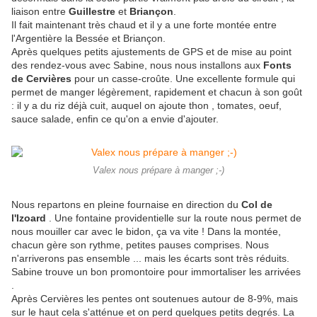
liaison entre
Guillestre
et
Briançon
.
Il fait maintenant très chaud et il y a une forte montée entre
l'Argentière la Bessée et Briançon.
Après quelques petits ajustements de GPS et de mise au point
des rendez-vous avec Sabine, nous nous installons aux
Fonts
de Cervières
pour un casse-croûte. Une excellente formule qui
permet de manger légèrement, rapidement et chacun à son goût
: il y a du riz déjà cuit, auquel on ajoute thon , tomates, oeuf,
sauce salade, enfin ce qu'on a envie d'ajouter.
Valex nous prépare à manger ;-)
Nous repartons en pleine fournaise en direction du
Col de
l'Izoard
. Une fontaine providentielle sur la route nous permet de
nous mouiller car avec le bidon, ça va vite ! Dans la montée,
chacun gère son rythme, petites pauses comprises. Nous
n'arriverons pas ensemble ... mais les écarts sont très réduits.
Sabine trouve un bon promontoire pour immortaliser les arrivées
.
Après Cervières les pentes ont soutenues autour de 8-9%, mais
sur le haut cela s'atténue et on perd quelques petits degrés. La