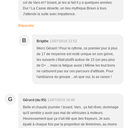
col de Vars et l' Izoard, je les ai fait il y a quelques années.
Dur ! La Casse déserte, un lieu mythique.Bravo à tous.
J'attends la suite avec impatience.
Répondre
B
Brigitte
13/07/2016 22:52
Merci Gérard ! Pour le rythme, ce premier jour à plus
de 17 de moyenne est resté unique en son genre,
les suivants c'était plutôt autour de 15 (un peu plus
de D+ ... mais la fatigue aussi ) Même les tout bons
ne carburent pas sur ces parcours d'altitude. Pour
l'ambiance du groupe ...oh que oui, tu as raison !
G
Gérard (du 95)
13/07/2016 10:40
Belle et chaude journée ! Izoard, Vars.. ça fait rêver, dommage
qu'il semble y avoir pas mal de véhicules à moteurs.
Heureusement que ça n'ait été que des frayeurs. Je suis
épaté à chaque fois par la proportion de féminines, au moins