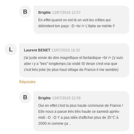
B
Brigitte
13/07/2016 22:57
En effet quand on est là on voit les crêtes qui
délimitent ton pays :-D <br /> L'italie se mérite !!
L
Laurent BENET
13/07/2016 16:32
j'ai juste envie de dire magnifique et fantastique <br /> j'y suis
aller i y a "tres" longtemps j'ai visité St Veran c'est vrai que
c'est très jolie (le plus haut village de France il me semble)
Répondre
B
Brigitte
13/07/2016 22:56
Oui en effet c'est la plus haute commune de France !
Elle nous a parue très très haute ce samedi après-
midi :-D :-D Y a pas idée d'afficher plus de 35°C à
2000 m comme ça ..