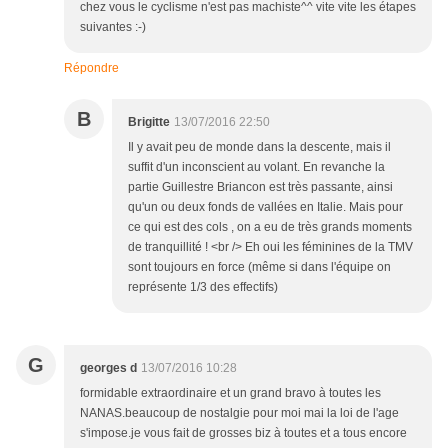
chez vous le cyclisme n'est pas machiste^^ vite vite les étapes
suivantes :-)
Répondre
B
Brigitte
13/07/2016 22:50
Il y avait peu de monde dans la descente, mais il
suffit d'un inconscient au volant. En revanche la
partie Guillestre Briancon est très passante, ainsi
qu'un ou deux fonds de vallées en Italie. Mais pour
ce qui est des cols , on a eu de très grands moments
de tranquillité ! <br /> Eh oui les féminines de la TMV
sont toujours en force (même si dans l'équipe on
représente 1/3 des effectifs)
G
georges d
13/07/2016 10:28
formidable extraordinaire et un grand bravo à toutes les
NANAS.beaucoup de nostalgie pour moi mai la loi de l'age
s'impose.je vous fait de grosses biz à toutes et a tous encore