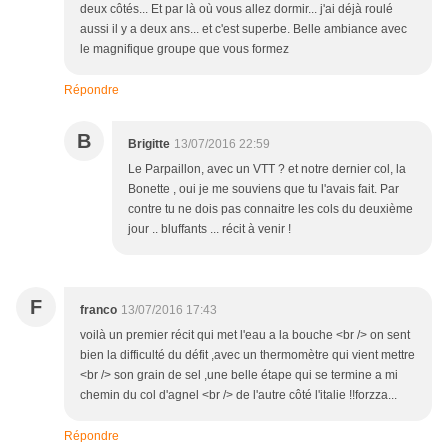
deux côtés... Et par là où vous allez dormir... j'ai déjà roulé
aussi il y a deux ans... et c'est superbe. Belle ambiance avec
le magnifique groupe que vous formez
Répondre
B
Brigitte
13/07/2016 22:59
Le Parpaillon, avec un VTT ? et notre dernier col, la
Bonette , oui je me souviens que tu l'avais fait. Par
contre tu ne dois pas connaitre les cols du deuxième
jour .. bluffants ... récit à venir !
F
franco
13/07/2016 17:43
voilà un premier récit qui met l'eau a la bouche <br /> on sent
bien la difficulté du défit ,avec un thermomètre qui vient mettre
<br /> son grain de sel ,une belle étape qui se termine a mi
chemin du col d'agnel <br /> de l'autre côté l'italie !!forzza...
Répondre