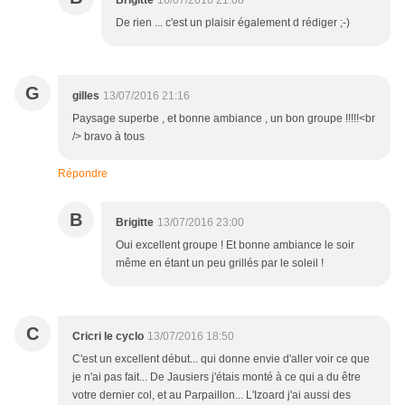
Brigitte
16/07/2016 21:08
De rien ... c'est un plaisir également d rédiger ;-)
G
gilles
13/07/2016 21:16
Paysage superbe , et bonne ambiance , un bon groupe !!!!!<br
/> bravo à tous
Répondre
B
Brigitte
13/07/2016 23:00
Oui excellent groupe ! Et bonne ambiance le soir
même en étant un peu grillés par le soleil !
C
Cricri le cyclo
13/07/2016 18:50
C'est un excellent début... qui donne envie d'aller voir ce que
je n'ai pas fait... De Jausiers j'étais monté à ce qui a du être
votre dernier col, et au Parpaillon... L'Izoard j'ai aussi des