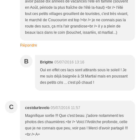
avoir passé dix années de vacances l'été en famille (souvent
en Août, période la plus fraîche de l'été la-haut) <br /> l'été
tout ces petits villages grouillent de touristes, c'est très vivant,
le marché de Coucouron est top !<br /> je ne connais pas la
route des sucs, ça m'a l'air grandiose<br /> il y a plein de
beaux lacs dans le coin (bouchet, issarlès, st martial...)
Répondre
B
Brigitte
05/07/2016 13:16
Oui en effet ces lacs sont attirants sous le soleil ! Je
me suis déjà baignée à St Martial mais en poussant
des petits cris ... c'est pô chaud !
C
cestdurlevelo
05/07/2016 11:57
Magnifique sortie !!! Que c'est beau. j'adore notamment les
photos des chaumières.<br /> Voici l'Ardèche profonde, celle
que je ne connais que peu, voir pas ! Merci d'avoir partagé !!!
<br /> A+