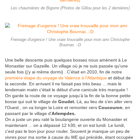
Les chaumières de Bigorre (Photos de Gillou pour les 2 dernières)
Freinage d'urgence ! Une vraie trouvaille pour mon ami Christophe
Bournac :-D
Une belle descente puis quelques bosses nous amènent à Le
Monastier sur Gazeille. Un village où je ne suis passée qu'une
seule fois (j'y ai même dormi) . C'était en 2010, fin de notre
première étape du voyage de Valence à l'Atlantique
et début de
la seconde. En arrivant il ne faisait pas très beau ... mais le
lendemain matin c'était le début d'une canicule très marquée !
On garde la route de ce voyage jusqu'à la fin de la bonne petite
bosse qui suit le village de
Goudet.
Là, au lieu de s'en aller vers
l'Ouest , on va longer la Loire et remonter vers
Coucouron
, en
passant par le village d'
Arlempdes.
On a juste un peu raté la boulangerie ouverte du Monastier et
maintenant ... on a dépassé 12 h30, et on est lundi. Le lundi,
c'est pas le bon jour pour rouler. Souvent je manque un peu de
vivres pour ma sortie à cause du WE qui précède, étant occupée