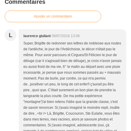
Commentaires
Ajouter un commentaire
L
laurence giuliani
08/07/2016 13:06
Super, Brigitte de redonner ses lettres de noblesse aux routes
de l'ardèche, le jour de l'Ardéchoise, le décor n'était pas le
même. Pour avoir parcouru st Cirgues/St Félicien le jour de
déluge (car il s'agissait bien de déluge), je crois n'avoir jamais
eu aussi froid de ma vie, 6° le matin au départ avec une pluie
incessante, je pense que nous sommes passés au + mauvais
moment. Pas de burle, par contre, ce qui m'a permis
de...positiver un peu, le long de cet enfer!! ç'aurait pu être
pire...quoi que. C'était surement un bon plan de prendre la
tangeante la plus courte. De ma petite expérience
''montagne''j'ai bien retenu l'idée que la grande classe, c'est
de savoir renoncer. Si j'avais imaginé le moindre repli, inutile
de dire...<br /> Là, Brigitte, Coucouron, Ste Eulalie, vous êtes
dans mes terres, mes racines, alors je savoure photos et
commentaires. Si j'avais imaginé, adolescente (oui, çà