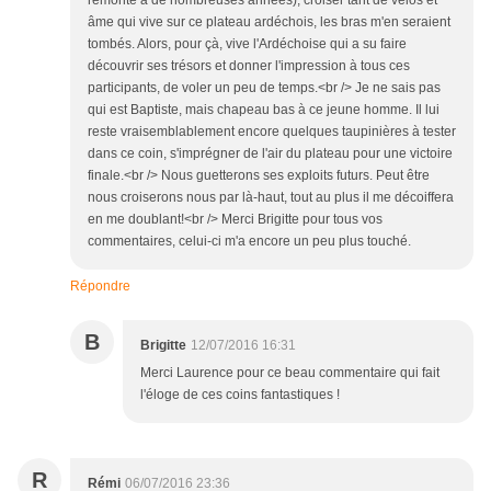
remonte à de nombreuses années), croiser tant de vélos et
âme qui vive sur ce plateau ardéchois, les bras m'en seraient
tombés. Alors, pour çà, vive l'Ardéchoise qui a su faire
découvrir ses trésors et donner l'impression à tous ces
participants, de voler un peu de temps.<br /> Je ne sais pas
qui est Baptiste, mais chapeau bas à ce jeune homme. Il lui
reste vraisemblablement encore quelques taupinières à tester
dans ce coin, s'imprégner de l'air du plateau pour une victoire
finale.<br /> Nous guetterons ses exploits futurs. Peut être
nous croiserons nous par là-haut, tout au plus il me décoiffera
en me doublant!<br /> Merci Brigitte pour tous vos
commentaires, celui-ci m'a encore un peu plus touché.
Répondre
B
Brigitte
12/07/2016 16:31
Merci Laurence pour ce beau commentaire qui fait
l'éloge de ces coins fantastiques !
R
Rémi
06/07/2016 23:36