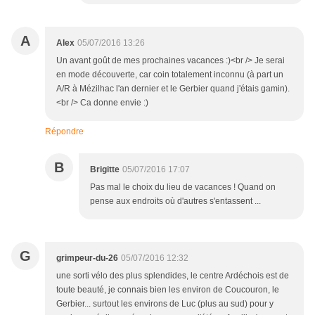
A
Alex
05/07/2016 13:26
Un avant goût de mes prochaines vacances :)<br /> Je serai
en mode découverte, car coin totalement inconnu (à part un
A/R à Mézilhac l'an dernier et le Gerbier quand j'étais gamin).
<br /> Ca donne envie :)
Répondre
B
Brigitte
05/07/2016 17:07
Pas mal le choix du lieu de vacances ! Quand on
pense aux endroits où d'autres s'entassent ...
G
grimpeur-du-26
05/07/2016 12:32
une sorti vélo des plus splendides, le centre Ardéchois est de
toute beauté, je connais bien les environ de Coucouron, le
Gerbier... surtout les environs de Luc (plus au sud) pour y