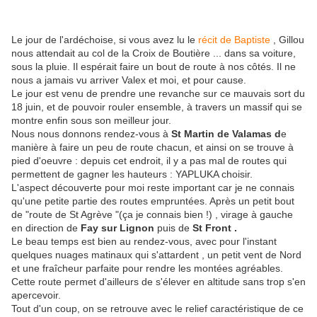
Le jour de l'ardéchoise, si vous avez lu le
récit de Baptiste
, Gillou
nous attendait au col de la Croix de Boutière ... dans sa voiture,
sous la pluie. Il espérait faire un bout de route à nos côtés. Il ne
nous a jamais vu arriver Valex et moi, et pour cause.
Le jour est venu de prendre une revanche sur ce mauvais sort du
18 juin, et de pouvoir rouler ensemble, à travers un massif qui se
montre enfin sous son meilleur jour.
Nous nous donnons rendez-vous à
St Martin de Valamas d
e
manière à faire un peu de route chacun, et ainsi on se trouve à
pied d'oeuvre : depuis cet endroit, il y a pas mal de routes qui
permettent de gagner les hauteurs : YAPLUKA choisir.
L'aspect découverte pour moi reste important car je ne connais
qu'une petite partie des routes empruntées. Après un petit bout
de "route de St Agrève "(ça je connais bien !) , virage à gauche
en direction de
Fay sur Lignon
puis
de
St Front .
Le beau temps est bien au rendez-vous, avec pour l'instant
quelques nuages matinaux qui s'attardent , un petit vent de Nord
et une fraîcheur parfaite pour rendre les montées agréables.
Cette route permet d'ailleurs de s'élever en altitude sans trop s'en
apercevoir.
Tout d'un coup, on se retrouve avec le relief caractéristique de ce