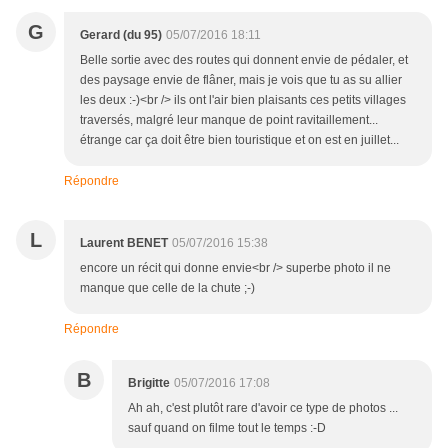
G
Gerard (du 95)
05/07/2016 18:11
Belle sortie avec des routes qui donnent envie de pédaler, et
des paysage envie de flâner, mais je vois que tu as su allier
les deux :-)<br /> ils ont l'air bien plaisants ces petits villages
traversés, malgré leur manque de point ravitaillement...
étrange car ça doit être bien touristique et on est en juillet...
Répondre
L
Laurent BENET
05/07/2016 15:38
encore un récit qui donne envie<br /> superbe photo il ne
manque que celle de la chute ;-)
Répondre
B
Brigitte
05/07/2016 17:08
Ah ah, c'est plutôt rare d'avoir ce type de photos ...
sauf quand on filme tout le temps :-D