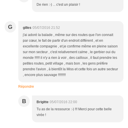
De rien :-) ... c'est un plaisir !
G
gilles
05/07/2016 21:52
j'ai adoré la balade , même sur des routes que l'on connait
par cœur, le fait de partir d'un endroit différent , et en
excellente compagnie , et je confirme même en pleine saison
sur mon secteur , c'est relativement calme , le gerbier oui du
monde !!!!!! il n'y a rien à voir , des cailloux , il faut prendre les
petites routes, petit village , mais bon , les gens préfère
prendre l'avion , à bientôt la Miss et cette fois un autre secteur
, encore plus sauvage !!!!!!!!!
Répondre
B
Brigitte
05/07/2016 22:00
Tu as de la ressource :-) !!! Merci pour cette belle
virée !