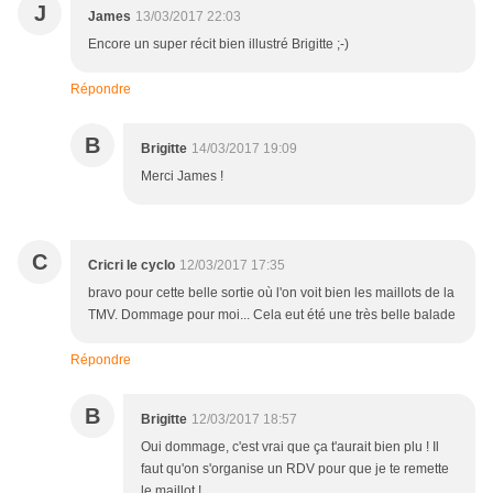
J
James
13/03/2017 22:03
Encore un super récit bien illustré Brigitte ;-)
Répondre
B
Brigitte
14/03/2017 19:09
Merci James !
C
Cricri le cyclo
12/03/2017 17:35
bravo pour cette belle sortie où l'on voit bien les maillots de la
TMV. Dommage pour moi... Cela eut été une très belle balade
Répondre
B
Brigitte
12/03/2017 18:57
Oui dommage, c'est vrai que ça t'aurait bien plu ! Il
faut qu'on s'organise un RDV pour que je te remette
le maillot !