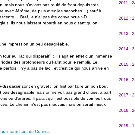
2011 : 
ien, mais nous n'avions pas roulé de front depuis très
sse avec Jérôme, de plus avec les sacoches ...) sauf à
escente ... Bref, je n'ai pas été convaincue :-D
2012 : 
lais. Ils nous laissent repartir en nous disant qu'on
2013 : 
une impression un peu désagréable.
2014 : 
n tour au "lac qui disparait" ; il s'agit en effet d'un immense
périodes des profondeurs du karst pour le remplir. Le
2015 : 
 parfois il n'y a pas de lac , et c'est ce qui nous arrive en
2016 : 
i-disparait
sont en gravel ; on finit par faire un bon bout
st pas désagréable mais on ne voit pas grand chose, à part
2017 : 
ou d'arbres. Il parait qu'il est possible de voir les trous
rouvé. Le chemin n'est pas mauvais mais on serait mieux
2018 : 
2019 : 