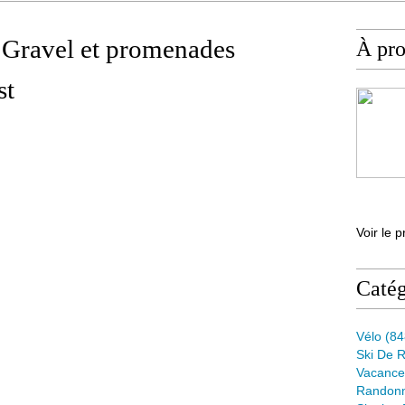
: Gravel et promenades
À pr
st
Voir le p
Catég
Vélo
(84
Ski De 
Vacance
Randon