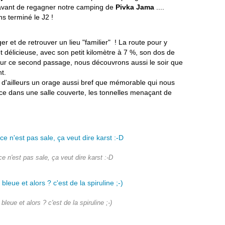
avant de regagner notre camping de
Pivka Jama
....
s terminé le J2 !
er et de retrouver un lieu "familier" ! La route pour y
 délicieuse, avec son petit kilomètre à 7 %, son dos de
Pour ce second passage, nous découvrons aussi le soir que
t.
 d'ailleurs un orage aussi bref que mémorable qui nous
ce dans une salle couverte, les tonnelles menaçant de
e n'est pas sale, ça veut dire karst :-D
 bleue et alors ? c'est de la spiruline ;-)