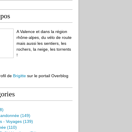
opos
A Valence et dans la région
rhône-alpes, du vélo de route
mais aussi les sentiers, les
rochers, la neige, les torrents
!
rofil de
Brigitte
sur le portail Overblog
ories
8)
Randonnée
(149)
s - Voyages
(139)
née
(110)