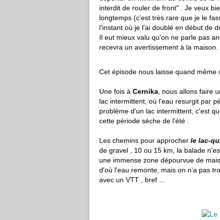
interdit de rouler de front" . Je veux b
longtemps (c'est très rare que je le fa
l'instant où je l'ai doublé en début de d
Il eut mieux valu qu'on ne parle pas ang
recevra un avertissement à la maison.
Cet épisode nous laisse quand même 
Une fois à
Cernika
, nous allons faire u
lac intermittent, où l'eau resurgit par 
problème d'un lac intermittent, c'est que
cette période sèche de l'été .
Les chemins pour approcher
le lac-qu
de gravel , 10 ou 15 km, la balade n'e
une immense zone dépourvue de maisons 
d'où l'eau remonte, mais on n'a pas t
avec un VTT , bref ...