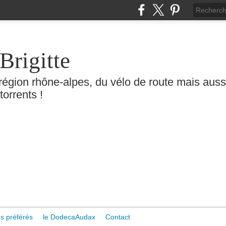
Brigitte
région rhône-alpes, du vélo de route mais aussi 
torrents !
s préférés
le DodecaAudax
Contact