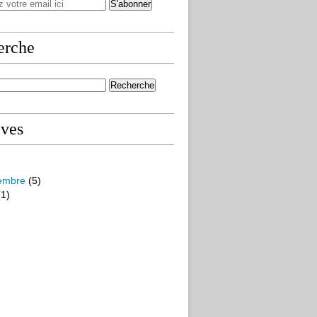
erche
ives
embre
(5)
1)