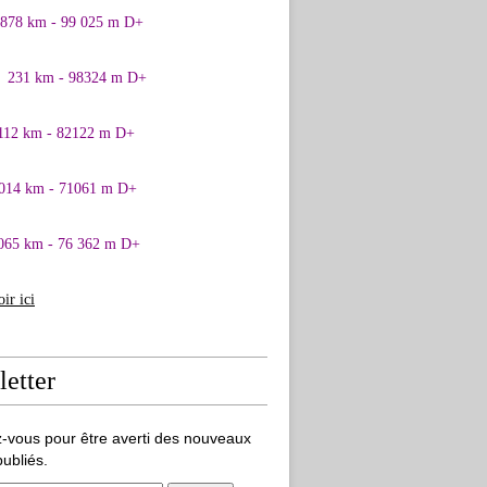
0878 km - 99 025 m D+
1 231 km - 98324 m D+
 112 km - 82122 m D+
 014 km - 71061 m D+
065 km - 76 362 m D+
oir ici
etter
-vous pour être averti des nouveaux
publiés.