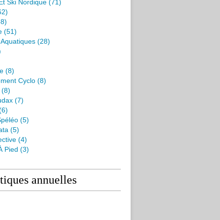
Et Ski Nordique
(71)
62)
8)
e
(51)
s Aquatiques
(28)
)
me
(8)
ment Cyclo
(8)
(8)
udax
(7)
(6)
péléo
(5)
ata
(5)
ctive
(4)
À Pied
(3)
stiques annuelles