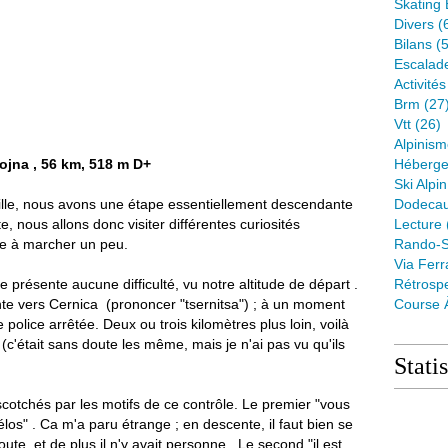
Skating 
Divers
(
Bilans
(5
Escalad
Activité
Brm
(27
Vtt
(26)
Alpinis
tojna , 56 km, 518 m D+
Héberge
Ski Alpin
eille, nous avons une étape essentiellement descendante
Dodeca
e, nous allons donc visiter différentes curiosités
Lecture
te à marcher un peu.
Rando-S
Via Ferr
ne présente aucune difficulté, vu notre altitude de départ .
Rétrospe
te vers Cernica (prononcer "tsernitsa") ; à un moment
Course 
police arrêtée. Deux ou trois kilomètres plus loin, voilà
c'était sans doute les même, mais je n'ai pas vu qu'ils
Stati
cotchés par les motifs de ce contrôle. Le premier "vous
élos" . Ca m'a paru étrange ; en descente, il faut bien se
te, et de plus il n'y avait personne. Le second "il est