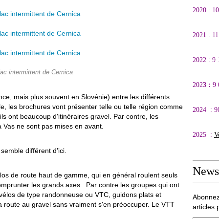
2020 : 1
2021 : 1
2022 : 9
lac intermittent de Cernica
202
3 :
9
ance, mais plus souvent en Slovénie) entre les différents
e, les brochures vont présenter telle ou telle région comme
2024 : 9
ils ont beaucoup d'itinéraires gravel. Par contre, les
 Vas ne sont pas mises en avant.
2025 :
V
 semble différent d'ici.
Newsl
élos de route haut de gamme, qui en général roulent seuls
à emprunter les grands axes. Par contre les groupes qui ont
 vélos de type randonneuse ou VTC, guidons plats et
Abonnez
la route au gravel sans vraiment s'en préoccuper. Le VTT
articles 