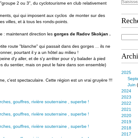
 "groupe 2 ou 3", du cyclotourisme en club relativement
ments, qui qui imposent aux cyclos de monter sur des
Rech
es villes, et à tous les ronds-points.
e : maintenant direction les
gorges de Radov Skokjan .
ite route "blanche" qui passait dans des gorges ... ils ne
nner, pourtant il y a un hôtel au milieu !
Arch
peine d'y aller, et de s'y arrêter pour s'y balader à pied
s du sentier, mais on peut le faire dans son ensemble)
2025
Sept
 c'est spectaculaire. Cette région est un vrai gruyère !!!
Juin
(
2024
2023
2022
2021
2020
2019
2018
2017