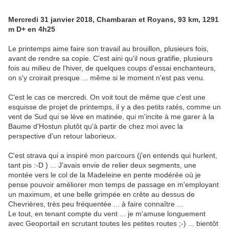
Mercredi 31 janvier 2018, Chambaran et Royans, 93 km, 1291
m D+ en 4h25
Le printemps aime faire son travail au brouillon, plusieurs fois,
avant de rendre sa copie. C'est aini qu'il nous gratifie, plusieurs
fois au milieu de l'hiver, de quelques coups d'essai enchanteurs,
on s'y croirait presque ... même si le moment n'est pas venu.
C'est le cas ce mercredi. On voit tout de même que c'est une
esquisse de projet de printemps, il y a des petits ratés, comme un
vent de Sud qui se lève en matinée, qui m'incite à me garer à la
Baume d'Hostun plutôt qu'à partir de chez moi avec la
perspective d'un retour laborieux.
C'est strava qui a inspiré mon parcours (j'en entends qui hurlent,
tant pis :-D ) ... J'avais envie de relier deux segments, une
montée vers le col de la Madeleine en pente modérée où je
pense pouvoir améliorer mon temps de passage en m'employant
un maximum, et une belle grimpée en crête au dessus de
Chevrières, très peu fréquentée ... à faire connaître ...
Le tout, en tenant compte du vent ... je m'amuse longuement
avec Geoportail en scrutant toutes les petites routes ;-) ... bientôt