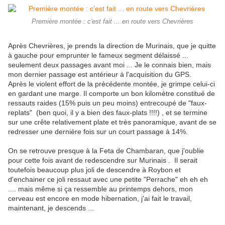
Première montée : c'est fait ... en route vers Chevrières
Après Chevrières, je prends la direction de Murinais, que je quitte
à gauche pour emprunter le fameux segment délaissé ...
seulement deux passages avant moi ... Je le connais bien, mais
mon dernier passage est antérieur à l'acquisition du GPS.
Après le violent effort de la précédente montée, je grimpe celui-ci
en gardant une marge. Il comporte un bon kilomètre constitué de
ressauts raides (15% puis un peu moins) entrecoupé de "faux-
replats" (ben quoi, il y a bien des faux-plats !!!!) , et se termine
sur une crête relativement plate et très panoramique, avant de se
redresser une dernière fois sur un court passage à 14%.
On se retrouve presque à la Feta de Chambaran, que j'oublie
pour cette fois avant de redescendre sur Murinais . Il serait
toutefois beaucoup plus joli de descendre à Roybon et
d'enchainer ce joli ressaut avec une petite "Perrache" eh eh eh
.... mais même si ça ressemble au printemps dehors, mon
cerveau est encore en mode hibernation, j'ai fait le travail,
maintenant, je descends ...