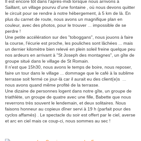
Il est encore tôt dans l'après-midi lorsque nous arrivons à
Saillant, un village pourvu d'une fontaine , où nous devons quitter
le circuit pour se rendre à notre hébergement, à 5 km de là. En
plus du carnet de route, nous avons un magnifique plan en
couleur, avec des photos, pour le trouver ... impossible de se
perdre !
Une petite accélération sur des "toboggans", nous jouons à faire
la course, l'écurie est proche, les pouliches sont lâchées ... mais
un dernier kilomètre bien relevé en plein soleil freine quelque peu
nos ardeurs en arrivant à "St Joseph des montagnes", un gîte de
groupe situé dans le village de St Romain.
Il n'est que 15h30, nous avons le temps de boire, nous reposer,
faire un tour dans le village ... dommage que le café à la sublime
terrasse soit fermé ce jour-là car il aurait eu des client(e)s ...
nous avons quand même profité de la terrasse.
Une dizaine de personnes logent dans notre gîte, un groupe de
triathlète, un groupe de quatre avec une fille, Babette que nous
reverrons très souvent le lendemain, et deux solitaires. Nous
faisons honneur au copieux dîner servi à 19 h (parfait pour des
cyclos affamés) . Le spectacle du soir est offert par le ciel, averse
et arc en ciel mais ce coup-ci, nous sommes au sec !