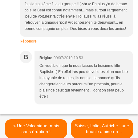
fais la troisième fille du groupe !! ;)<br /> En plus y'a de beaux
cols, le Béal est connu notamment... mais surtout l'arguement
'peu de voitures' fait très envie ! Toi aussi tu as réussi à
retrouver la gniaque 'post Ardéchoise' en te dépaysant... en
bonne compagnie en plus. Des bises à vous deux les amies!
Répondre
B
Brigitte
09/07/2019 10:53
On veut bien que tu nous fasses la troisième fille
Baptiste :-) En effet très peu de voitures et un nombre
incroyable de routes, ils nous ont annoncé qu'ils
changeraient leurs parcours l'an prochain, pour le
plaisir de ceux qui reviennent ... dont on sera peut-
être !
< Une Volcanique, mais
Suisse, Italie, Autriche : une
sans éruption !
boucle alpine en
cyclocamping >