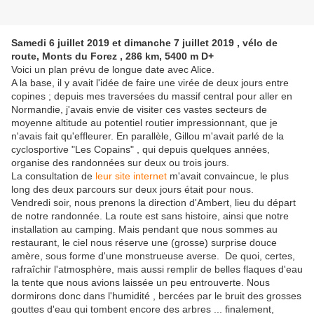
Samedi 6 juillet 2019 et dimanche 7 juillet 2019 , vélo de
route, Monts du Forez , 286 km, 5400 m D+
Voici un plan prévu de longue date avec Alice.
A la base, il y avait l'idée de faire une virée de deux jours entre
copines ; depuis mes traversées du massif central pour aller en
Normandie, j'avais envie de visiter ces vastes secteurs de
moyenne altitude au potentiel routier impressionnant, que je
n'avais fait qu'effleurer. En parallèle, Gillou m'avait parlé de la
cyclosportive "Les Copains" , qui depuis quelques années,
organise des randonnées sur deux ou trois jours.
La consultation de
leur site internet
m'avait convaincue, le plus
long des deux parcours sur deux jours était pour nous.
Vendredi soir, nous prenons la direction d'Ambert, lieu du départ
de notre randonnée. La route est sans histoire, ainsi que notre
installation au camping. Mais pendant que nous sommes au
restaurant, le ciel nous réserve une (grosse) surprise douce
amère, sous forme d'une monstrueuse averse. De quoi, certes,
rafraîchir l'atmosphère, mais aussi remplir de belles flaques d'eau
la tente que nous avions laissée un peu entrouverte. Nous
dormirons donc dans l'humidité , bercées par le bruit des grosses
gouttes d'eau qui tombent encore des arbres ... finalement,