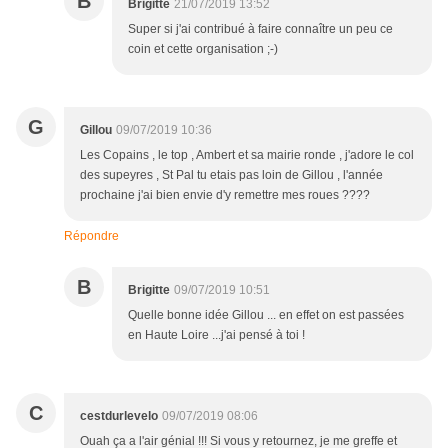
B
Brigitte
21/07/2019 13:52
Super si j'ai contribué à faire connaître un peu ce
coin et cette organisation ;-)
G
Gillou
09/07/2019 10:36
Les Copains , le top , Ambert et sa mairie ronde , j'adore le col
des supeyres , St Pal tu etais pas loin de Gillou , l'année
prochaine j'ai bien envie d'y remettre mes roues ????
Répondre
B
Brigitte
09/07/2019 10:51
Quelle bonne idée Gillou ... en effet on est passées
en Haute Loire ...j'ai pensé à toi !
C
cestdurlevelo
09/07/2019 08:06
Ouah ça a l'air génial !!! Si vous y retournez, je me greffe et