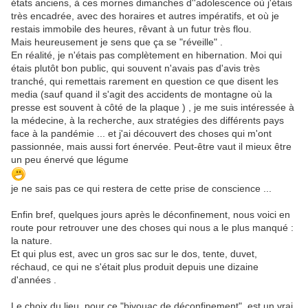
états anciens, à ces mornes dimanches d''adolescence où j'étais
très encadrée, avec des horaires et autres impératifs, et où je
restais immobile des heures, rêvant à un futur très flou.
Mais heureusement je sens que ça se "réveille" .
En réalité, je n'étais pas complètement en hibernation. Moi qui
étais plutôt bon public, qui souvent n'avais pas d'avis très
tranché, qui remettais rarement en question ce que disent les
media (sauf quand il s'agit des accidents de montagne où la
presse est souvent à côté de la plaque ) , je me suis intéressée à
la médecine, à la recherche, aux stratégies des différents pays
face à la pandémie ... et j'ai découvert des choses qui m'ont
passionnée, mais aussi fort énervée. Peut-être vaut il mieux être
un peu énervé que légume
je ne sais pas ce qui restera de cette prise de conscience ...
Enfin bref, quelques jours après le déconfinement, nous voici en
route pour retrouver une des choses qui nous a le plus manqué :
la nature.
Et qui plus est, avec un gros sac sur le dos, tente, duvet,
réchaud, ce qui ne s'était plus produit depuis une dizaine
d'années .
Le choix du lieu, pour ce "bivouac de déconfinement", est un vrai