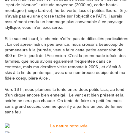
"spot de bivouac" : altitude moyenne (2000 m), cadre haute-
montagne (neige tardive), herbe verte, lacs et petites fleurs. Si je
n'avais pas eu une grosse tache sur l'objectif de l'APN, j'aurais
assurément rendu un hommage plus convenable à ce paysage
idyllique, vous m'en excuserez.
Si le sac est lourd, le chemin n'offre pas de difficultés particulières
. En cet après-midi un peu avancé, nous croisons beaucoup de
promeneurs à la journée, venus faire cette petite ascension de
400 m D+ le jeudi de l'Ascension. C'est la promenade idéale des
familles, que nous avions également fréquentée dans ce
contexte, mais ma dernière visite remonte à 2006 , et c'était à
skis à la fin du printemps , avec une nombreuse équipe dont ma
fidèle coéquipière Alice .
Vers 18 h, nous plantons la tente entre deux petits lacs, au fond
d'un cirque encore bien enneigé. Le vent est bien présent et la
soirée ne sera pas chaude. On tente de faire un petit feu mais
sans grand succès, comme quoi il y a parfois un peu de fumée
sans feu