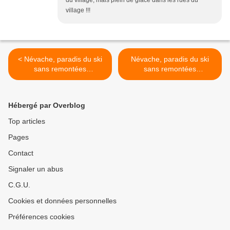
du village, mais plein de glace dans les rues du
village !!!
< Névache, paradis du ski
Névache, paradis du ski
sans remontées
sans remontées
mécaniques ! (Partie 1)
mécaniques ! (Partie 3) >
Hébergé par Overblog
Top articles
Pages
Contact
Signaler un abus
C.G.U.
Cookies et données personnelles
Préférences cookies