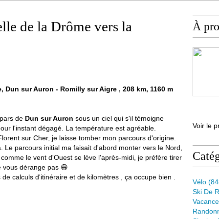
le de la Drôme vers la
À pr
, Dun sur Auron - Romilly sur Aigre , 208 km, 1160 m
repars de
Dun sur Auron
sous un ciel qui s'il témoigne
Voir le p
 pour l'instant dégagé. La température est agréable.
Florent sur Cher, je laisse tomber mon parcours d'origine.
. Le parcours initial ma faisait d'abord monter vers le Nord,
Catég
 comme le vent d'Ouest se lève l'après-midi, je préfère tirer
ne vous dérange pas 😄
de calculs d'itinéraire et de kilomètres , ça occupe bien .
Vélo
(84
Ski De 
Vacance
Randon