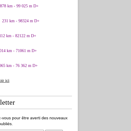
0878 km - 99 025 m D+
1 231 km - 98324 m D+
 112 km - 82122 m D+
 014 km - 71061 m D+
065 km - 76 362 m D+
oir ici
etter
-vous pour être averti des nouveaux
publiés.