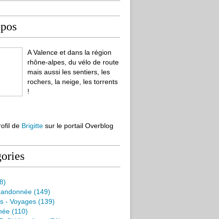
opos
A Valence et dans la région
rhône-alpes, du vélo de route
mais aussi les sentiers, les
rochers, la neige, les torrents
!
rofil de
Brigitte
sur le portail Overblog
ories
8)
Randonnée
(149)
s - Voyages
(139)
née
(110)