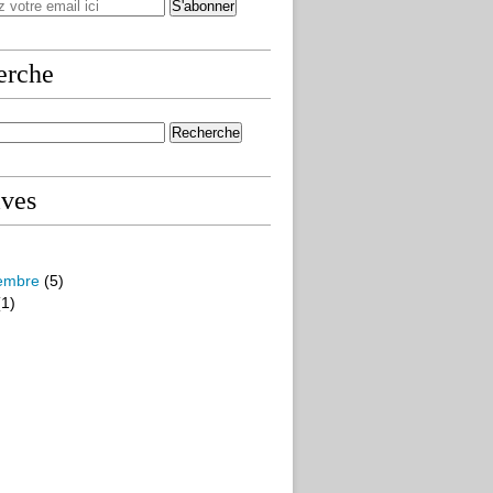
erche
ives
embre
(5)
1)