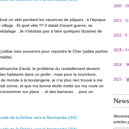
2020 : 1
is loué un vélo pendant les vacances de pâques , à l'époque
2021 : 1
village . Et quel vélo !!!! Il datait d'avant guerre, se
opédalage . Je n'hésitais pas à faire quelques dizaines de
2022 : 9
202
3 :
9
j'utilise mes souvenirs pour rejoindre le Cher (aidée parfois
rtable).
2024 : 9
dimanche d'août, le problème du ravitaillement devient
des habitants dans un jardin ; mais pour la nourriture,
2025 :
V
p de monde à la boulangerie, je n'ai plus rien trouvé à me
 midi sonne, et que ma bonne étoile mette sur ma route un
à consommer sur place ... et des bananes ... pour un
Newsl
Abonnez
articles 