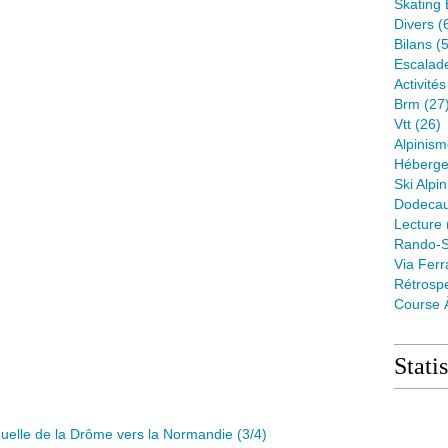
Skating 
Divers
(
Bilans
(5
Escalad
Activité
Brm
(27
Vtt
(26)
Alpinis
Héberge
Ski Alpin
Dodeca
Lecture
Rando-S
Via Ferr
Rétrospe
Course 
Stati