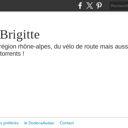
Brigitte
région rhône-alpes, du vélo de route mais aussi 
torrents !
s préférés
le DodecaAudax
Contact