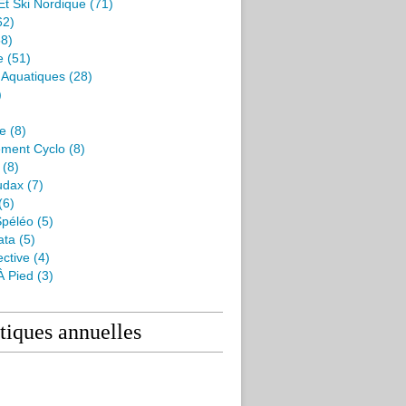
Et Ski Nordique
(71)
62)
8)
e
(51)
s Aquatiques
(28)
)
me
(8)
ment Cyclo
(8)
(8)
udax
(7)
(6)
péléo
(5)
ata
(5)
ctive
(4)
À Pied
(3)
stiques annuelles