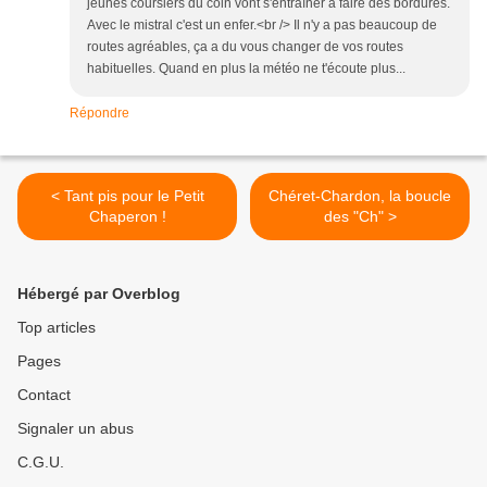
jeunes coursiers du coin vont s'entraîner à faire des bordures.
Avec le mistral c'est un enfer.<br /> Il n'y a pas beaucoup de
routes agréables, ça a du vous changer de vos routes
habituelles. Quand en plus la météo ne t'écoute plus...
Répondre
< Tant pis pour le Petit
Chéret-Chardon, la boucle
Chaperon !
des "Ch" >
Hébergé par Overblog
Top articles
Pages
Contact
Signaler un abus
C.G.U.