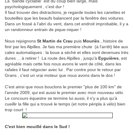
La "bande cyclable" est du coup bien large, mais
psychologiquement , c'est dur !
Il faut trouver des distractions, je regarde toutes les canettes et
bouteilles que les beaufs balancent par la fenêtre des voitures.
Dans un fossé à l'abri du vent, dans cet endroit improbable, il y a
un randonneur entrain de pique-niquer !
Nous rejoignons
St Martin de Crau
puis
Mouriès
, histoire de
finir par les Alpilles. Je fais ma première chute (à l'arrêt) liée aux
cales automatiques : la boue a séché et elles sont devenues très
dures ... à retirer ! La route des Alpilles , jusqu'à
Eyguières
, est
agréable mais cette fois nous avons le vent de côté, dans les
rafales il faut négocier avec lui . Par contre pour le retour par
Grans , c'est un vrai moteur que nous avons dans le dos !
C'est ainsi que nous bouclons le premier "plus de 100 km" de
l'année 2009, qui est aussi le premier avec mon nouveau vélo.
Le concours équestre se termine lui aussi, il n'y a plus qu'à
cueillir la fille qui a trouvé le temps (et notre péripla à vélo) bien
trop court !
C'est bien mouillé dans le Sud !