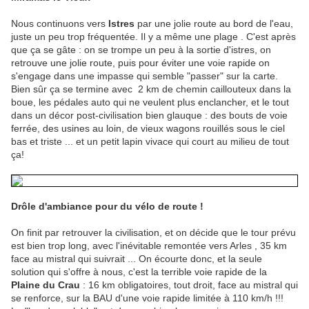
Nous continuons vers
Istres
par une jolie route au bord de l'eau,
juste un peu trop fréquentée. Il y a même une plage . C'est après
que ça se gâte : on se trompe un peu à la sortie d'istres, on
retrouve une jolie route, puis pour éviter une voie rapide on
s'engage dans une impasse qui semble "passer" sur la carte.
Bien sûr ça se termine avec 2 km de chemin caillouteux dans la
boue, les pédales auto qui ne veulent plus enclancher, et le tout
dans un décor post-civilisation bien glauque : des bouts de voie
ferrée, des usines au loin, de vieux wagons rouillés sous le ciel
bas et triste ... et un petit lapin vivace qui court au milieu de tout
ça!
Drôle d'ambiance pour du vélo de route !
On finit par retrouver la civilisation, et on décide que le tour prévu
est bien trop long, avec l'inévitable remontée vers Arles , 35 km
face au mistral qui suivrait ... On écourte donc, et la seule
solution qui s'offre à nous, c'est la terrible voie rapide de la
Plaine du Crau
: 16 km obligatoires, tout droit, face au mistral qui
se renforce, sur la BAU d'une voie rapide limitée à 110 km/h !!!