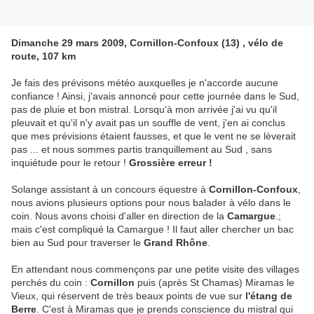
Dimanche 29 mars 2009, Cornillon-Confoux (13) , vélo de
route, 107 km
Je fais des prévisons météo auxquelles je n'accorde aucune
confiance ! Ainsi, j'avais annoncé pour cette journée dans le Sud,
pas de pluie et bon mistral. Lorsqu'à mon arrivée j'ai vu qu'il
pleuvait et qu'il n'y avait pas un souffle de vent, j'en ai conclus
que mes prévisions étaient fausses, et que le vent ne se lèverait
pas ... et nous sommes partis tranquillement au Sud , sans
inquiétude pour le retour !
Grossière erreur !
Solange assistant à un concours équestre à
Cornillon-Confoux
,
nous avions plusieurs options pour nous balader à vélo dans le
coin. Nous avons choisi d'aller en direction de la
Camargue
.;
mais c'est compliqué la Camargue ! Il faut aller chercher un bac
bien au Sud pour traverser le
Grand Rhône
.
En attendant nous commençons par une petite visite des villages
perchés du coin :
Cornillon
puis (après St Chamas) Miramas le
Vieux, qui réservent de très beaux points de vue sur
l'étang de
Berre
. C'est à Miramas que je prends conscience du mistral qui