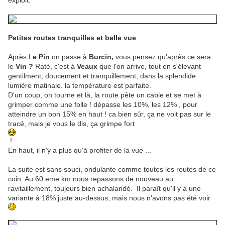
exploit.
Petites routes tranquilles et belle vue
Après L
e Pin
on passe à
Burcin,
vous pensez qu'après ce sera
le
Vin ?
Raté, c'est à
Veaux
que l'on arrive, tout en s'élevant
gentilment, doucement et tranquillement, dans la splendide
lumière matinale. la température est parfaite.
D'un coup, on tourne et là, la route pête un cable et se met à
grimper comme une folle ! dépasse les 10%, les 12% , pour
atteindre un bon 15% en haut ! ca bien sûr, ça ne voit pas sur le
tracé, mais je vous le dis, ça grimpe fort
!
En haut, il n'y a plus qu'à profiter de la vue ...
La suite est sans souci, ondulante comme toutes les routes de ce
coin. Au 60 eme km nous repassons de nouveau au
ravitaillement, toujours bien achalandé. Il paraît qu'il y a une
variante à 18% juste au-dessus, mais nous n'avons pas été voir