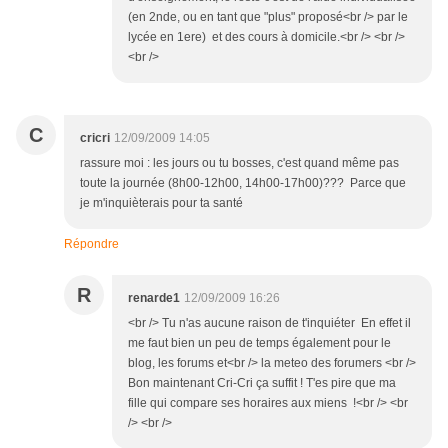
(en 2nde, ou en tant que "plus" proposé<br /> par le
lycée en 1ere) et des cours à domicile.<br /> <br />
<br />
C
cricri
12/09/2009 14:05
rassure moi : les jours ou tu bosses, c'est quand même pas
toute la journée (8h00-12h00, 14h00-17h00)??? Parce que
je m'inquièterais pour ta santé
Répondre
R
renarde1
12/09/2009 16:26
<br /> Tu n'as aucune raison de t'inquiéter En effet il
me faut bien un peu de temps également pour le
blog, les forums et<br /> la meteo des forumers <br />
Bon maintenant Cri-Cri ça suffit ! T'es pire que ma
fille qui compare ses horaires aux miens !<br /> <br
/> <br />