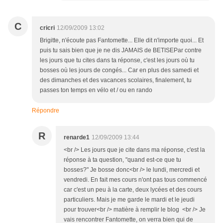
C
cricri
12/09/2009 13:02
Brigitte, n'écoute pas Fantomette... Elle dit n'importe quoi... Et
puis tu sais bien que je ne dis JAMAIS de BETISEPar contre
les jours que tu cites dans ta réponse, c'est les jours où tu
bosses où les jours de congés... Car en plus des samedi et
des dimanches et des vacances scolaires, finalement, tu
passes ton temps en vélo et / ou en rando
Répondre
R
renarde1
12/09/2009 13:44
<br /> Les jours que je cite dans ma réponse, c'est la
réponse à ta question, "quand est-ce que tu
bosses?" Je bosse donc<br /> le lundi, mercredi et
vendredi. En fait mes cours n'ont pas tous commencé
car c'est un peu à la carte, deux lycées et des cours
particuliers. Mais je me garde le mardi et le jeudi
pour trouver<br /> matière à remplir le blog <br /> Je
vais rencontrer Fantomette, on verra bien qui de