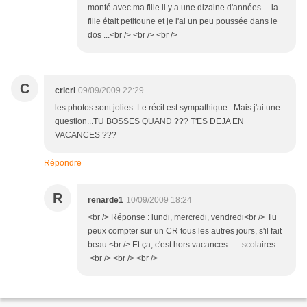
monté avec ma fille il y a une dizaine d'années ... la
fille était petitoune et je l'ai un peu poussée dans le
dos ...<br /> <br /> <br />
C
cricri
09/09/2009 22:29
les photos sont jolies. Le récit est sympathique...Mais j'ai une
question...TU BOSSES QUAND ??? T'ES DEJA EN
VACANCES ???
Répondre
R
renarde1
10/09/2009 18:24
<br /> Réponse : lundi, mercredi, vendredi<br /> Tu
peux compter sur un CR tous les autres jours, s'il fait
beau <br /> Et ça, c'est hors vacances .... scolaires
<br /> <br /> <br />