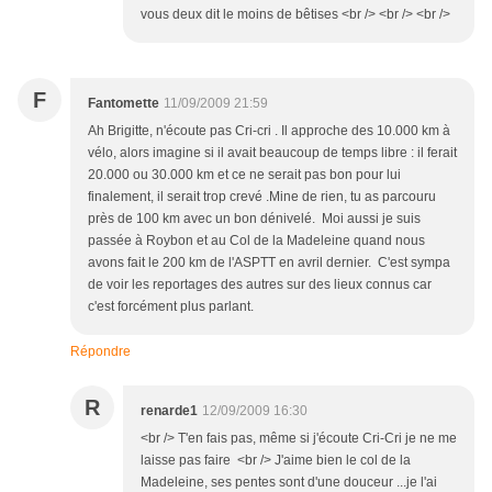
vous deux dit le moins de bêtises <br /> <br /> <br />
F
Fantomette
11/09/2009 21:59
Ah Brigitte, n'écoute pas Cri-cri . Il approche des 10.000 km à
vélo, alors imagine si il avait beaucoup de temps libre : il ferait
20.000 ou 30.000 km et ce ne serait pas bon pour lui
finalement, il serait trop crevé .Mine de rien, tu as parcouru
près de 100 km avec un bon dénivelé. Moi aussi je suis
passée à Roybon et au Col de la Madeleine quand nous
avons fait le 200 km de l'ASPTT en avril dernier. C'est sympa
de voir les reportages des autres sur des lieux connus car
c'est forcément plus parlant.
Répondre
R
renarde1
12/09/2009 16:30
<br /> T'en fais pas, même si j'écoute Cri-Cri je ne me
laisse pas faire <br /> J'aime bien le col de la
Madeleine, ses pentes sont d'une douceur ...je l'ai