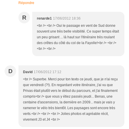
Répondre
R
renarde1
17/06/2012 18:36
<br /> <br /> Oui le passage en vent de Sud donne
souvent une très belle visibilité. Ce super temps était
un peu grisant ... là haut sur l'itinéraire très roulant
des crêtes du côté du col de la Fayolle!<br /> <br />
<br /> <br />
D
David
17/06/2012 17:12
<br /> Superbe. Merci pour ton texto ce jeudi, que je n'ai reçu
que vendredi (?!). En regardant votre itinéraire, j'ai vu que
Privas était plutôt vers le début du parcours, et j'ai finalement
compris<br /> que vous y étiez passés jeudi... Benas, une
centaine d'ascensions, la dernière en 2009... mais je vais y
ramener le vélo très bientôt. Les paysages sont encore très
verts.<br /> <br /> <br /> Jolies photos et agréable récit,
vivement J3 et J4 <br />