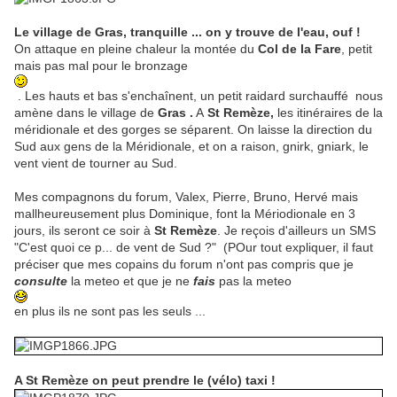
Le village de Gras, tranquille ... on y trouve de l'eau, ouf !
On attaque en pleine chaleur la montée du
Col de la Fare
, petit
mais pas mal pour le bronzage
. Les hauts et bas s'enchaînent, un petit raidard surchauffé nous
amène dans le village de
Gras .
A
St Remèze,
les itinéraires de la
méridionale et des gorges se séparent. On laisse la direction du
Sud aux gens de la Méridionale, et on a raison, gnirk, gniark, le
vent vient de tourner au Sud.
Mes compagnons du forum, Valex, Pierre, Bruno, Hervé mais
mallheureusement plus Dominique, font la Mériodionale en 3
jours, ils seront ce soir à
St Remèze
. Je reçois d'ailleurs un SMS
"C'est quoi ce p... de vent de Sud ?" (POur tout expliquer, il faut
préciser que mes copains du forum n'ont pas compris que je
consulte
la meteo et que je ne
fais
pas la meteo
en plus ils ne sont pas les seuls ...
A St Remèze on peut prendre le (vélo) taxi !