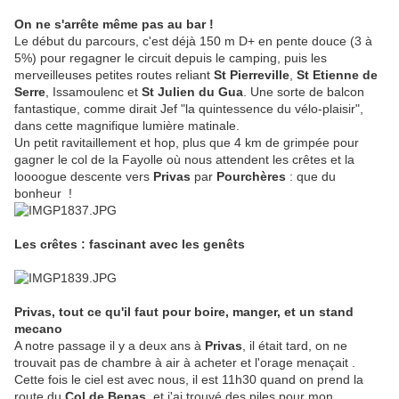
On ne s'arrête même pas au bar !
Le début du parcours, c'est déjà 150 m D+ en pente douce (3 à
5%) pour regagner le circuit depuis le camping, puis les
merveilleuses petites routes reliant
St Pierreville
,
St Etienne de
Serre
, Issamoulenc et
St Julien du Gua
. Une sorte de balcon
fantastique, comme dirait Jef "la quintessence du vélo-plaisir",
dans cette magnifique lumière matinale.
Un petit ravitaillement et hop, plus que 4 km de grimpée pour
gagner le col de la Fayolle où nous attendent les crêtes et la
loooogue descente vers
Privas
par
Pourchères
: que du
bonheur !
Les crêtes : fascinant avec les genêts
Privas, tout ce qu'il faut pour boire, manger, et un stand
mecano
A notre passage il y a deux ans à
Privas
, il était tard, on ne
trouvait pas de chambre à air à acheter et l'orage menaçait .
Cette fois le ciel est avec nous, il est 11h30 quand on prend la
route du
Col de Benas,
et j'ai trouvé des piles pour mon