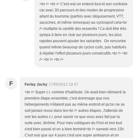
<br /> <br /> C'est vrai on entend tout et son contraire
car avec 30 parcours et des modes de progression
allant du tourisme (parfois avec déguisement, VTT,
sacoches, et même remorque) au cyclosport cela<br
/> multiplie la variété des ressentis ! Ca doit être très
sympa à faire en club sur plusieurs jours, les plus
rapides peuvent ajouter les variantes On rencontre
quand même beauoup de cyclos cuits, pas habitués
à répéter l'effort plusieurs jours consécutifs.<br /> <br
/> <br /> <br />
F
Ferlay Jacky
17/06/2012 18:47
<br /> Super c.r. comme d'habitude. On avait bien démarré la
première étape ensemble; c'est dommage que nos
hébergements n'étaient pas au même endroit et qu'on ne se
soit jamais revus dans les<br /> autres étapes. J'attends de
voir tes autres c.r. pour savoir ce que vous avez fait par la
suite avec Jérôme. Pour mes collègues du Friol et moi tout
s'est bien passé et on a bien terminé<br /> samedi vers 15h.
C'est vrai que sur 4 jours c'est une super ambiance et on