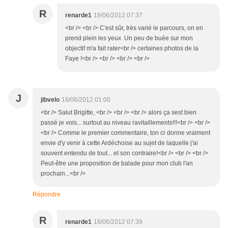
R
renarde1
19/06/2012 07:37
<br /> <br /> C'est sûr, très varié le parcours, on en
prend plein les yeux Un peu de buée sur mon
objectif m'a fait rater<br /> certaines photos de la
Faye !<br /> <br /> <br /> <br />
J
jlbvelo
18/06/2012 01:00
<br /> Salut Brigitte, <br /> <br /> <br /> alors ça sest bien
passé je vois... surtout au niveau ravitaillements!!!<br /> <br />
<br /> Comme le premier commentaire, ton cr donne vraiment
envie d'y venir à cette Ardéchoise au sujet de laquelle j'ai
souvent entendu de tout... et son contraire!<br /> <br /> <br />
Peut-être une proposition de balade pour mon club l'an
prochain...<br />
Répondre
R
renarde1
18/06/2012 07:39