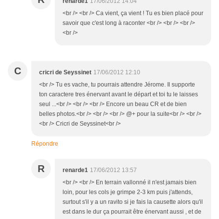
renarde1
17/06/2012 14:04
<br /> <br /> Ca vient, ça vient ! Tu es bien placé pour
savoir que c'est long à raconter <br /> <br /> <br />
<br />
C
cricri de Seyssinet
17/06/2012 12:10
<br /> Tu es vache, tu pourrais attendre Jérome. Il supporte
ton caractere tres énervant avant le départ et toi tu le laisses
seul ...<br /> <br /> <br /> Encore un beau CR et de bien
belles photos.<br /> <br /> <br /> @+ pour la suite<br /> <br />
<br /> Cricri de Seyssinet<br />
Répondre
R
renarde1
17/06/2012 13:57
<br /> <br /> En terrain vallonné il n'est jamais bien
loin, pour les cols je grimpe 2-3 km puis j'attends,
surtout s'il y a un ravito si je fais la causette alors qu'il
est dans le dur ça pourrait être énervant aussi , et de