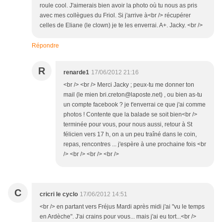
roule cool. J'aimerais bien avoir la photo où tu nous as pris
avec mes collègues du Friol. Si j'arrive à<br /> récupérer
celles de Eliane (le clown) je te les enverrai. A+. Jacky. <br />
Répondre
R
renarde1
17/06/2012 21:16
<br /> <br /> Merci Jacky ; peux-tu me donner ton
mail (le mien bri.creton@laposte.net) , ou bien as-tu
un compte facebook ? je t'enverrai ce que j'ai comme
photos ! Contente que la balade se soit bien<br />
terminée pour vous, pour nous aussi, retour à St
félicien vers 17 h, on a un peu traîné dans le coin,
repas, rencontres ... j'espère à une prochaine fois <br
/> <br /> <br /> <br />
C
cricri le cyclo
17/06/2012 14:51
<br /> en partant vers Fréjus Mardi après midi j'ai "vu le temps
en Ardèche". J'ai crains pour vous... mais j'ai eu tort...<br />