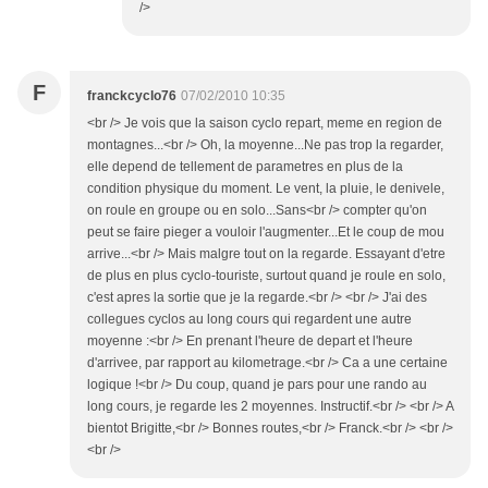
/>
F
franckcyclo76
07/02/2010 10:35
<br /> Je vois que la saison cyclo repart, meme en region de
montagnes...<br /> Oh, la moyenne...Ne pas trop la regarder,
elle depend de tellement de parametres en plus de la
condition physique du moment. Le vent, la pluie, le denivele,
on roule en groupe ou en solo...Sans<br /> compter qu'on
peut se faire pieger a vouloir l'augmenter...Et le coup de mou
arrive...<br /> Mais malgre tout on la regarde. Essayant d'etre
de plus en plus cyclo-touriste, surtout quand je roule en solo,
c'est apres la sortie que je la regarde.<br /> <br /> J'ai des
collegues cyclos au long cours qui regardent une autre
moyenne :<br /> En prenant l'heure de depart et l'heure
d'arrivee, par rapport au kilometrage.<br /> Ca a une certaine
logique !<br /> Du coup, quand je pars pour une rando au
long cours, je regarde les 2 moyennes. Instructif.<br /> <br /> A
bientot Brigitte,<br /> Bonnes routes,<br /> Franck.<br /> <br />
<br />