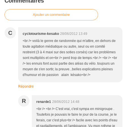
Commentaires
Ajouter un commentaire
C
cyclotourisme-kesako
28/06/2012 13:49
<br /> voilà le genre de randonnée qui m'attire, en dehors de
toute agitation médiatique ou autre, seul ou en comité
restreint (3 à 4 maxi sur des soties corsés) car les problèmes
sont multipliés et on<br /> perd trop de temps.<br /> <br /> <br
/> les ennuis font aussi partie des aléas du vélo. toujours un
moyen de s'en sortir, la preuve...belles explications pleines
d'humour et de passion alain késako<br />
Répondre
R
renarde1
28/06/2012 14:48
<br /> <br /> C'est vrai, c'est sympa en minigroupe .
Toutefois je pouvais le faire le jour de la course, je le
ferais, car c'est plus<br /> facile avec les points d'eau
et ravitaillements, et l'ambioance. Vu mon rythme je