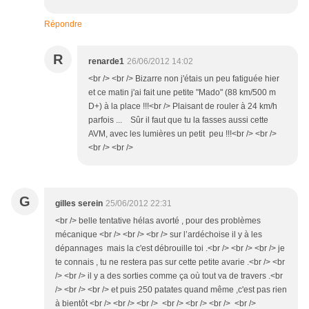
Répondre
R
renarde1
26/06/2012 14:02
<br /> <br /> Bizarre non j'étais un peu fatiguée hier
et ce matin j'ai fait une petite "Mado" (88 km/500 m
D+) à la place !!!<br /> Plaisant de rouler à 24 km/h
parfois ... Sûr il faut que tu la fasses aussi cette
AVM, avec les lumières un petit peu !!!<br /> <br />
<br /> <br />
G
gilles serein
25/06/2012 22:31
<br /> belle tentative hélas avorté , pour des problèmes
mécanique <br /> <br /> <br /> sur l’ardéchoise il y à les
dépannages mais la c'est débrouille toi .<br /> <br /> <br /> je
te connais , tu ne restera pas sur cette petite avarie .<br /> <br
/> <br /> il y a des sorties comme ça où tout va de travers .<br
/> <br /> <br /> et puis 250 patates quand même ,c'est pas rien
à bientôt <br /> <br /> <br /> <br /> <br /> <br /> <br />