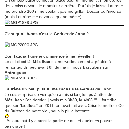
Un curieux ballet se met en place pour un moment : montée, les
deux miss devant, le monsieur derrière. Parfois je laisse Laurène
me prendre 100 m ne voulant pas me griller. Descente, l'inverse
(mais Laurène me devance quand même) .
C'est quoi là-bas c'est le Gerbier de Jonc ?
Bon faudrait que je commence à me réveiller !
Le soleil est là,
Mézilhac
est merveilleusement agréable à
remonter. Un peu avant 8h du matin, nous basculons sur
Antraigues
.
Laurène un peu plus tu me cachais le Gerbier de Jonc !
Je suis surprise de voir qu'on a mis si longtemps à atteindre
Mézilhac
: l'an dernier, j'avais mis 3h30, là 4h05 !!! Il faut dire
que sur "les Sucs" en 2011, on avait fait avec Cricri le meilleur Col
du Buisson de notre vie , sous la pluie battante
Aujourd'hui il y a aussi la partie de nuit et quelques pauses ...
pas grave !