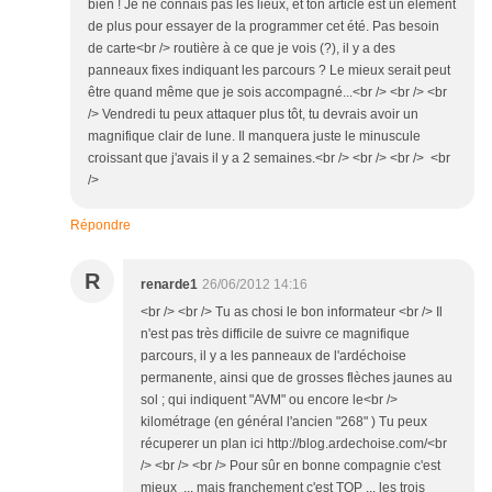
bien ! Je ne connais pas les lieux, et ton article est un élément
de plus pour essayer de la programmer cet été. Pas besoin
de carte<br /> routière à ce que je vois (?), il y a des
panneaux fixes indiquant les parcours ? Le mieux serait peut
être quand même que je sois accompagné...<br /> <br /> <br
/> Vendredi tu peux attaquer plus tôt, tu devrais avoir un
magnifique clair de lune. Il manquera juste le minuscule
croissant que j'avais il y a 2 semaines.<br /> <br /> <br /> <br
/>
Répondre
R
renarde1
26/06/2012 14:16
<br /> <br /> Tu as chosi le bon informateur <br /> Il
n'est pas très difficile de suivre ce magnifique
parcours, il y a les panneaux de l'ardéchoise
permanente, ainsi que de grosses flèches jaunes au
sol ; qui indiquent "AVM" ou encore le<br />
kilométrage (en général l'ancien "268" ) Tu peux
récuperer un plan ici http://blog.ardechoise.com/<br
/> <br /> <br /> Pour sûr en bonne compagnie c'est
mieux ... mais franchement c'est TOP ... les trois