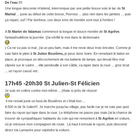
De l'eau !!!
Une longue descente m'attend, interrompue par une petite bosse sois le lac de
St
Martial
... juste au début de cette bosse, l'horreur ... plus rien dans les jambes ... puis
ça repart, ouf ! Par bonheur, ces deux kms de montée sont tout à l'ombre !
A
St Martin de Valamas
commence la longue et douce montée de
St Agrève
,
l'antepénultième la journée (j'ai vérifié le mot dans le dictionnaire
) Ca ne va pas si mal , j'ai un peu faim, mais il me reste deux trois bricoles. Comme je
vais faire le plein à
St Julien Boutères,
je peux donc boire. En remettant le bidon en
place, je provoque un décrochement de ma batterie de lampe, qui devait être mal
clipsée sur le cadre ... elle pendouille à son câble, va taper dans la roue ... gros bruit
... un rayon cassé net .
17h45 -20h30 St Julien-St Félicien
Je suis en colère contre moi-même ... j'étais si près de réussir
il me restait juste un bout de Boutières et c'était bon ...
A 500 m de St Julien!!! Je marche jusqu'au village, pas facile car je ne sais pas quoi
faire du rayon qui tape dans la roue. Le tétéphone ne passe pas mais j'ai la chance de
trouver de sympathiques habitants du coin qui me remontent à
St Agrève
en voiture,
où je retrouve mon compagnon de route. Là haut il enroule le rayon, puis descend
direct via Lamastre pour rejoindre la voiture.