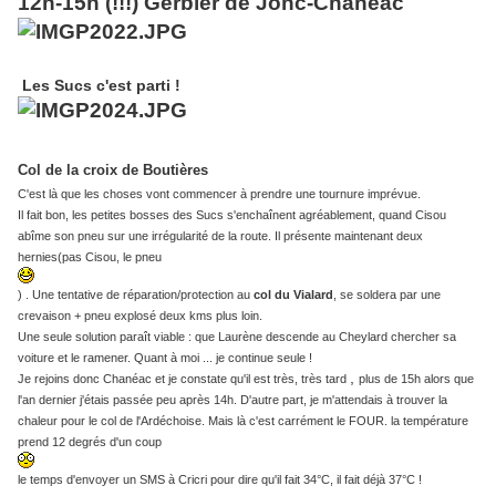
12h-15h (!!!) Gerbier de Jonc-Chanéac
Les Sucs c'est parti !
Col de la croix de Boutières
C'est là que les choses vont commencer à prendre une tournure imprévue.
Il fait bon, les petites bosses des Sucs s'enchaînent agréablement, quand Cisou
abîme son pneu sur une irrégularité de la route. Il présente maintenant deux
hernies(pas Cisou, le pneu
) . Une tentative de réparation/protection au
col du Vialard
, se soldera par une
crevaison + pneu explosé deux kms plus loin.
Une seule solution paraît viable : que Laurène descende au Cheylard chercher sa
voiture et le ramener. Quant à moi ... je continue seule !
,
Je rejoins donc Chanéac et je constate qu'il est très, très tard
plus de 15h alors que
l'an dernier j'étais passée peu après 14h. D'autre part, je m'attendais à trouver la
chaleur pour le col de l'Ardéchoise. Mais là c'est carrément le FOUR. la température
prend 12 degrés d'un coup
le temps d'envoyer un SMS à Cricri pour dire qu'il fait 34°C, il fait déjà 37°C !