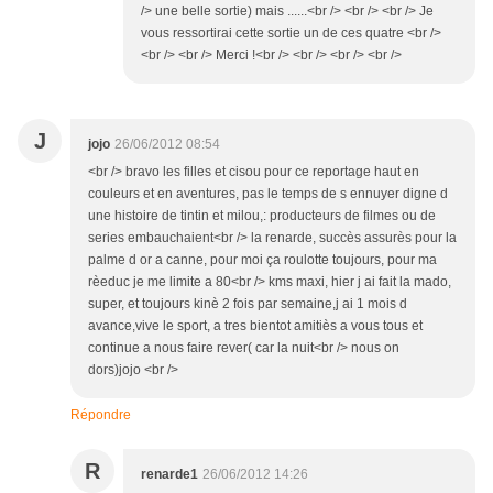
/> une belle sortie) mais ......<br /> <br /> <br /> Je
vous ressortirai cette sortie un de ces quatre <br />
<br /> <br /> Merci !<br /> <br /> <br /> <br />
J
jojo
26/06/2012 08:54
<br /> bravo les filles et cisou pour ce reportage haut en
couleurs et en aventures, pas le temps de s ennuyer digne d
une histoire de tintin et milou,: producteurs de filmes ou de
series embauchaient<br /> la renarde, succès assurès pour la
palme d or a canne, pour moi ça roulotte toujours, pour ma
rèeduc je me limite a 80<br /> kms maxi, hier j ai fait la mado,
super, et toujours kinè 2 fois par semaine,j ai 1 mois d
avance,vive le sport, a tres bientot amitiès a vous tous et
continue a nous faire rever( car la nuit<br /> nous on
dors)jojo <br />
Répondre
R
renarde1
26/06/2012 14:26