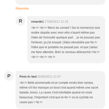
Répondre
R
renarde1
27/06/2012 12:18
<br /> <br /> Merci du conseil ! Sur le moment je suis
restée stupide avec mon vélo n'ayant même pas
l'idée de l'enroulér quelque part ... je ne pouvais pas
l'enlever, ça j'ai essayé. j'étais obnubilée par<br />
l'idée que le portable ne passait pas et que j'allais
me faire attendre. Bref, le cerveau débranché !<br />
<br /> <br /> <br />
P
Penn Ar bed
26/06/2012 21:07
<br /> Belle promenade et un compte rendu bien sympa,
même s'il t'en manque un bout c'est quand même une sacré
balade, bravo. La casse c'est inévitable quand on roule
beaucoup, l'important c'est que le<br /> ou la cycliste ne
casse pas ! <br />