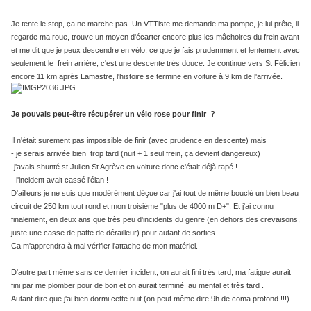
Je tente le stop, ça ne marche pas. Un VTTiste me demande ma pompe, je lui prête, il
regarde ma roue, trouve un moyen d'écarter encore plus les mâchoires du frein avant
et me dit que je peux descendre en vélo, ce que je fais prudemment et lentement avec
seulement le frein arrière, c'est une descente très douce. Je continue vers St Félicien
encore 11 km après Lamastre, l'histoire se termine en voiture à 9 km de l'arrivée.
Je pouvais peut-être récupérer un vélo rose pour finir ?
Il n'était surement pas impossible de finir (avec prudence en descente) mais
- je serais arrivée bien trop tard (nuit + 1 seul frein, ça devient dangereux)
-j'avais shunté st Julien St Agrève en voiture donc c'était déjà rapé !
- l'incident avait cassé l'élan !
D'ailleurs je ne suis que modérément déçue car j'ai tout de même bouclé un bien beau
circuit de 250 km tout rond et mon troisième "plus de 4000 m D+". Et j'ai connu
finalement, en deux ans que très peu d'incidents du genre (en dehors des crevaisons,
juste une casse de patte de dérailleur) pour autant de sorties ...
Ca m'apprendra à mal vérifier l'attache de mon matériel.
D'autre part même sans ce dernier incident, on aurait fini très tard, ma fatigue aurait
fini par me plomber pour de bon et on aurait terminé au mental et très tard .
Autant dire que j'ai bien dormi cette nuit (on peut même dire 9h de coma profond !!!)