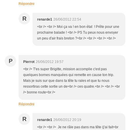
Répondre
R
renarde1
26/06/2012 22:54
<br /> <br /> Moi ça va ! en bon état ! Prête pour une
prochaine balade ! <br /> PS Tu peux nous envoyer
un peu d'air frais breton ?<br /> <br /> <br /> <br />
P
Pierrot
26/06/2012 19:57
<br /> T'es super Brigitte, mission accomplie c'est pas
quelques bornes manquées qui remette en cause ton trip.
Mais je suis sur que dans ta tête tu rales et que tu nous
ressortiras cette sortie un de<br /> ces quatre.<br /> <br /> <br
/> bonne route<br />
Répondre
R
renarde1
26/06/2012 20:19
<br /> <br /> Je ne râle pas dans ma tête (j'ai fait<br