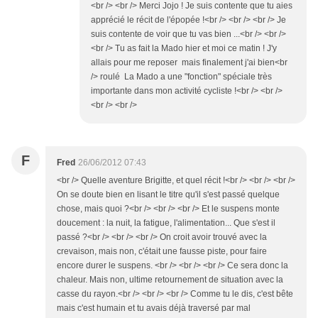
<br /> <br /> Merci Jojo ! Je suis contente que tu aies
apprécié le récit de l'épopée !<br /> <br /> <br /> Je
suis contente de voir que tu vas bien ...<br /> <br />
<br /> Tu as fait la Mado hier et moi ce matin ! J'y
allais pour me reposer mais finalement j'ai bien<br
/> roulé La Mado a une "fonction" spéciale très
importante dans mon activité cycliste !<br /> <br />
<br /> <br />
F
Fred
26/06/2012 07:43
<br /> Quelle aventure Brigitte, et quel récit !<br /> <br /> <br />
On se doute bien en lisant le titre qu'il s'est passé quelque
chose, mais quoi ?<br /> <br /> <br /> Et le suspens monte
doucement : la nuit, la fatigue, l'alimentation... Que s'est il
passé ?<br /> <br /> <br /> On croit avoir trouvé avec la
crevaison, mais non, c'était une fausse piste, pour faire
encore durer le suspens. <br /> <br /> <br /> Ce sera donc la
chaleur. Mais non, ultime retournement de situation avec la
casse du rayon.<br /> <br /> <br /> Comme tu le dis, c'est bête
mais c'est humain et tu avais déjà traversé par mal