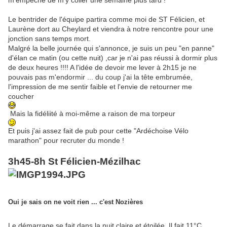
m'empêche de m'y coller une semaine plus tard !
Le bentrider de l'équipe partira comme moi de ST Félicien, et
Laurène dort au Cheylard et viendra à notre rencontre pour une
jonction sans temps mort.
Malgré la belle journée qui s'annonce, je suis un peu "en panne"
d'élan ce matin (ou cette nuit) ,car je n'ai pas réussi à dormir plus
de deux heures !!!! A l'idée de devoir me lever à 2h15 je ne
pouvais pas m'endormir ... du coup j'ai la tête embrumée,
l'impression de me sentir faible et l'envie de retourner me
coucher
Mais la fidéliité à moi-même a raison de ma torpeur
Et puis j'ai assez fait de pub pour cette "Ardéchoise Vélo
marathon" pour recruter du monde !
3h45-8h St Félicien-Mézilhac
Oui je sais on ne voit rien ... c'est Nozières
Le démarrage se fait dans la nuit claire et étoilée. Il fait 11°C,