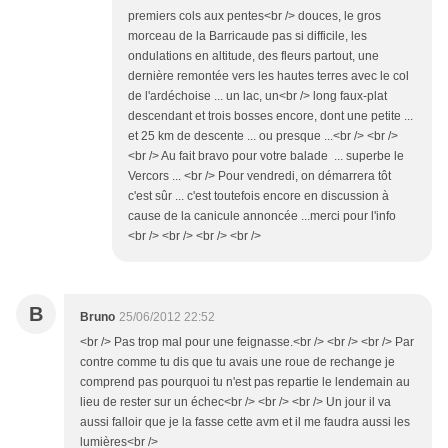
premiers cols aux pentes<br /> douces, le gros
morceau de la Barricaude pas si difficile, les
ondulations en altitude, des fleurs partout, une
dernière remontée vers les hautes terres avec le col
de l'ardéchoise ... un lac, un<br /> long faux-plat
descendant et trois bosses encore, dont une petite ...
et 25 km de descente ... ou presque ...<br /> <br />
<br /> Au fait bravo pour votre balade ... superbe le
Vercors ... <br /> Pour vendredi, on démarrera tôt
c'est sûr ... c'est toutefois encore en discussion à
cause de la canicule annoncée ...merci pour l'info
<br /> <br /> <br /> <br />
B
Bruno
25/06/2012 22:52
<br /> Pas trop mal pour une feignasse.<br /> <br /> <br /> Par
contre comme tu dis que tu avais une roue de rechange je
comprend pas pourquoi tu n'est pas repartie le lendemain au
lieu de rester sur un échec<br /> <br /> <br /> Un jour il va
aussi falloir que je la fasse cette avm et il me faudra aussi les
lumières<br />