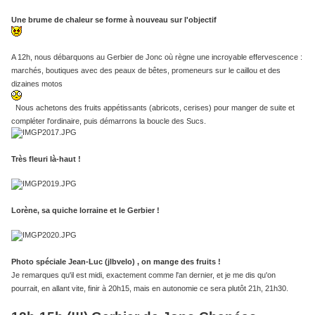
Une brume de chaleur se forme à nouveau sur l'objectif
A 12h, nous débarquons au Gerbier de Jonc où règne une incroyable effervescence :
marchés, boutiques avec des peaux de bêtes, promeneurs sur le caillou et des
dizaines motos
Nous achetons des fruits appétissants (abricots, cerises) pour manger de suite et
compléter l'ordinaire, puis démarrons la boucle des Sucs.
Très fleuri là-haut !
Lorène, sa quiche lorraine et le Gerbier !
Photo spéciale Jean-Luc (jlbvelo) , on mange des fruits !
Je remarques qu'il est midi, exactement comme l'an dernier, et je me dis qu'on
pourrait, en allant vite, finir à 20h15, mais en autonomie ce sera plutôt 21h, 21h30.