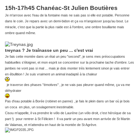
15h-17h45 Chanéac-St Julien Boutières
Je m'arrose avec l'eau de la fontaine mais ne sais pas si elle est potable. Personne
dans le coin. Je repars avec un demi-bidon et ça va m'angoisser jusqu'au bout. Le
miracle, c'est que la partie la plus raide est à l'ombre, une ombre bouillante mais
ombre quand même.
treynas ? Je traînasse un peu ... c'est vrai
Je fais cette montée dans un état un peu "second", je sens mes préoccupations
habituelles s'éloigner, et mon esprit se concentrer sur la prochaine tache d'ombre. Les
jambes ne vont pas si mal ... mais je dois monter très lentement sinon je vais entrer
en ébullition ! Je suis vraiment un animal inadapté à la chaleur
je traverse des phases "émotives" , je ne vais pas pleurer quand même, ça va me
déhydrater
Pas d'eau potable à Borée (robinet en panne) , je fais le plein dans un bar où je bois
un coca en plus, un soulagement inestimable.
Cisou m'appelle, il va prendre le vélo de Laurène (un vélo droit, c'est héroïque de sa
part !) pour rentrer à St Félicien ! Il va partir un peu avant mon arrivée de St Martin
de Valamas, et m'attendra en haut de la montée de St Agrève.