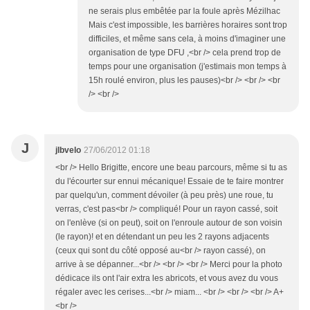
ne serais plus embêtée par la foule après Mézilhac
Mais c'est impossible, les barrières horaires sont trop
difficiles, et même sans cela, à moins d'imaginer une
organisation de type DFU ,<br /> cela prend trop de
temps pour une organisation (j'estimais mon temps à
15h roulé environ, plus les pauses)<br /> <br /> <br
/> <br />
J
jlbvelo
27/06/2012 01:18
<br /> Hello Brigitte, encore une beau parcours, même si tu as
du l'écourter sur ennui mécanique! Essaie de te faire montrer
par quelqu'un, comment dévoiler (à peu près) une roue, tu
verras, c'est pas<br /> compliqué! Pour un rayon cassé, soit
on l'enlève (si on peut), soit on l'enroule autour de son voisin
(le rayon)! et en détendant un peu les 2 rayons adjacents
(ceux qui sont du côté opposé au<br /> rayon cassé), on
arrive à se dépanner...<br /> <br /> <br /> Merci pour la photo
dédicace ils ont l'air extra les abricots, et vous avez du vous
régaler avec les cerises...<br /> miam... <br /> <br /> <br /> A+
<br />