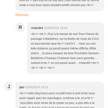
nest<br /> pas trop tot ou trop tard j irais tourner par là, bonne
route a vous tous soyez prudent amitiè sincere jojo.<br />
Répondre
R
renarde1
02/05/2014 18:44
<br /> <br /> J'irai à la messe du soir Pour l'heure de
passage à Barbières, sur la feuille de route de Cricri
on peut penser que<br /> c'est 9 h ... mais sur une
telle distance ça paraît quand même difficile d'être
précis ... tu peux essayer de faire Rochefort Samson-
Barbières-Charpey-Chabeuil mais sans garantie ...
surtout si<br /> on est passé avant ... A bientôt !<br />
<br /> <br /> <br />
J
jojo
02/05/2014 14:31
<br /> hello brig bravo pour ce petit mois d avril et de nous
avoir regalè avec tes reportages, continue a te, et a<br />
nous faire avoir envie de te copier un peu, a peu etre a la
sortie du 8 mai( jacky rivat a bourg de peage) biz bon we;