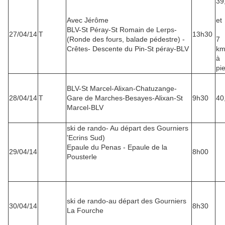
39
Avec Jérôme
et
BLV-St Péray-St Romain de Lerps-
27/04/14
T
13h30
(Ronde des fours, balade pédestre) -
7
Crêtes- Descente du Pin-St péray-BLV
k
à
pi
BLV-St Marcel-Alixan-Chatuzange-
28/04/14
T
Gare de Marches-Besayes-Alixan-St
9h30
40
Marcel-BLV
ski de rando- Au départ des Gourniers
'Ecrins Sud)
Epaule du Penas - Epaule de la
29/04/14
8h00
Pousterle
ski de rando-au départ des Gourniers
30/04/14
8h30
La Fourche