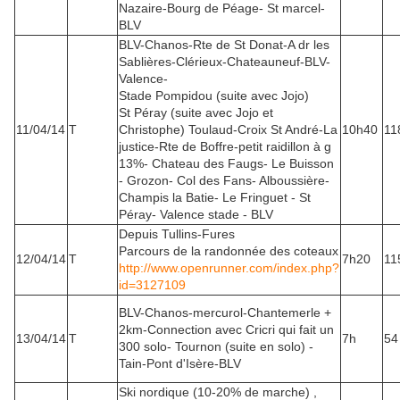
Nazaire-Bourg de Péage- St marcel-
BLV
BLV-Chanos-Rte de St Donat-A dr les
Sablières-Clérieux-Chateauneuf-BLV-
Valence-
Stade Pompidou (suite avec Jojo)
St Péray (suite avec Jojo et
11/04/14
T
Christophe) Toulaud-Croix St André-La
10h40
11
justice-Rte de Boffre-petit raidillon à g
13%- Chateau des Faugs- Le Buisson
- Grozon- Col des Fans- Alboussière-
Champis la Batie- Le Fringuet - St
Péray- Valence stade - BLV
Depuis Tullins-Fures
Parcours de la randonnée des coteaux
12/04/14
T
7h20
11
http://www.openrunner.com/index.php?
id=3127109
BLV-Chanos-mercurol-Chantemerle +
2km-Connection avec Cricri qui fait un
13/04/14
T
7h
54
300 solo- Tournon (suite en solo) -
Tain-Pont d'Isère-BLV
Ski nordique (10-20% de marche) ,