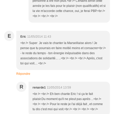
personne à lire non plus.<br /> Certains BRM cette
année je les fais pour le plaisir (non qualificatifs) et si
la vie m'accorde cette chance, oui, je ferai PBP.<br />
<br /> <br /> <br />
E
Eric
11/05/2014 11:43
<br /> Super Je vais te chanter la Marseillaise alors ! Je
pense que tu pourrais en faire moitié moins et consacrer<br />
- le reste du temps - ton énergie inépuisable dans des
associations de solidarité... ...<br /> <br /> <br /> Après, c'est
toi qui voit.... <br />
Répondre
R
renarde1
11/05/2014 13:59
<br /> <br /> Eh ben chante Eric ! si ça te fait
plaisir.Du moment qu'il ne pleut pas après ...<br />
<br /> <br /> Pour le reste je l'ai déjà fait , et comme
tu dis c'est moi qui voit.<br /> <br /> <br /> <br />