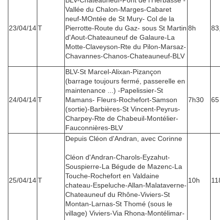
BLV-Chateauneuf-Pont de l'Herbasse -
Vallée du Chalon-Marges-Cabaret
neuf-MOntée de St Mury- Col de la
23/04/14
T
Pierrotte-Route du Gaz- sous St Martin
8h
83
d'Aout-Chateauneuf de Galaure-La
Motte-Claveyson-Rte du Pilon-Marsaz-
Chavannes-Chanos-Chateauneuf-BLV
BLV-St Marcel-Alixan-Pizançon
(barrage toujours fermé, passerelle en
maintenance ...) -Papelissier-St
24/04/14
T
Mamans- Fleurs-Rochefort-Samson
7h30
65
(sortie)-Barbières-St Vincent-Peyrus-
Charpey-Rte de Chabeuil-Montélier-
Fauconnières-BLV
Depuis Cléon d'Andran, avec Corinne
Cléon d'Andran-Charols-Eyzahut-
Souspierre-La Bégude de Mazenc-La
Touche-Rochefort en Valdaine
25/04/14
T
10h
11
chateau-Espeluche-Allan-Malataverne-
Chateauneuf du Rhône-Viviers-St
Montan-Larnas-St Thomé (sous le
village) Viviers-Via Rhona-Montélimar-