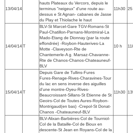
hauts Plateaux du Vercors, depuis le
13/04/14
terminus "neigeux" d'une route au-
11h30
25
dessus e St Agnan- cabanes de Jasse
du Play et Thiolache le haut
BLV-St Marcel-Gare TGV-Romans-St
Paul-Chatillon-Parnans-Montmiral-La
Mado-Etang de Dionnay (par la route
effondrée) -Roybon-Hauterives-La
14/04/14
T
10 h
11
Motte -Claveyson-Rte de
Chantemerle-A g. Marsaz-Chavanne-
Rte de Chanos-Chanos-Chateauneuf-
BLV
Depuis Gare de Tullins-Fures
Fures-Renage-Rives-Charavines-Tour
du lac en sens inverse des aiguilles
d'une montre-Oyeu-Rives-
15/04/14
T
11h30
13
Beaucroissant-Sillans-St Etienne de St
Geoirs-Col de Toutes Aures-Roybon-
Montrigaud(en bas) -Crepol-St Donat-
Chanos -Chateauneuf-BLV
BLV-Alixan-Barbières-Col de Tourniol-
Col de la Bataille-Col de Bioux en
descente-St Jean en Royans-Col de la