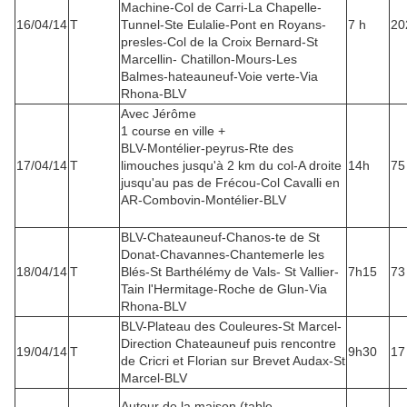
Machine-Col de Carri-La Chapelle-
16/04/14
T
Tunnel-Ste Eulalie-Pont en Royans-
7 h
20
presles-Col de la Croix Bernard-St
Marcellin- Chatillon-Mours-Les
Balmes-hateauneuf-Voie verte-Via
Rhona-BLV
Avec Jérôme
1 course en ville +
BLV-Montélier-peyrus-Rte des
17/04/14
T
limouches jusqu'à 2 km du col-A droite
14h
75
jusqu'au pas de Frécou-Col Cavalli en
AR-Combovin-Montélier-BLV
BLV-Chateauneuf-Chanos-te de St
Donat-Chavannes-Chantemerle les
18/04/14
T
Blés-St Barthélémy de Vals- St Vallier-
7h15
73
Tain l'Hermitage-Roche de Glun-Via
Rhona-BLV
BLV-Plateau des Couleures-St Marcel-
Direction Chateauneuf puis rencontre
19/04/14
T
9h30
17
de Cricri et Florian sur Brevet Audax-St
Marcel-BLV
Autour de la maison (table