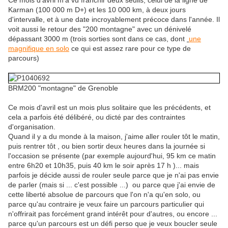
Ce mois d'avril m'a vu franchir deux seuils, celui de la ligne de
Karman (100 000 m D+) et les 10 000 km, à deux jours
d'intervalle, et à une date incroyablement précoce dans l'année. Il
voit aussi le retour des "200 montagne" avec un dénivelé
dépassant 3000 m (trois sorties sont dans ce cas, dont
une
magnifique en solo
ce qui est assez rare pour ce type de
parcours)
BRM200 "montagne" de Grenoble
Ce mois d'avril est un mois plus solitaire que les précédents, et
cela a parfois été délibéré, ou dicté par des contraintes
d'organisation.
Quand il y a du monde à la maison, j'aime aller rouler tôt le matin,
puis rentrer tôt , ou bien sortir deux heures dans la journée si
l'occasion se présente (par exemple aujourd'hui, 95 km ce matin
entre 6h20 et 10h35, puis 40 km le soir après 17 h )... mais
parfois je décide aussi de rouler seule parce que je n'ai pas envie
de parler (mais si ... c'est possible ...) ou parce que j'ai envie de
cette liberté absolue de parcours que l'on n'a qu'en solo, ou
parce qu'au contraire je veux faire un parcours particulier qui
n'offrirait pas forcément grand intérêt pour d'autres, ou encore ...
parce qu'un parcours est un défi perso que je veux boucler seule