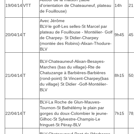
19/04/14
VTT
d'orientation de Chateauneuf, plateau
14h
21
de Fouillouse)
Avec Jérôme
BLV-le golf-Les selles-St Marcel par
plateau de Fouillouse - Montélier- Golf
20/04/14
T
9h45
45
de Charpey- St Didier-Charpey
(montée des Robins)-Alixan-Thodure-
BLV
BLV-Chateauneuf-Alixan-Besayes-
Marches (bas du village)-Rte de
Chatuzange à Barbières-Barbières
21/04/14
T
8h15
50
(rond-point) St Vincent-Charpey(bas
du village) St Didier -Golf-Montélier-
BLV
BLV-La Roche de Glun-Mauves-
Tournon-St Bathélémy le plain par
22/04/14
T
gorges du doux-Colombier le jeune-
7h15
78
Gilhoc-St Sylvestre-Champis-Le
fringuet-St Péray-BLV