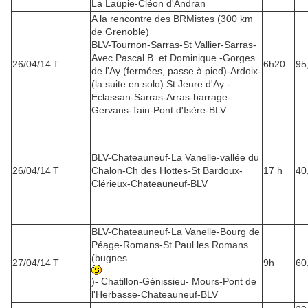
La Laupie-Cléon d'Andran
A la rencontre des BRMistes (300 km
de Grenoble)
BLV-Tournon-Sarras-St Vallier-Sarras-
Avec Pascal B. et Dominique -Gorges
26/04/14
T
6h20
95
de l'Ay (fermées, passe à pied)-Ardoix-
(la suite en solo) St Jeure d'Ay -
Eclassan-Sarras-Arras-barrage-
Gervans-Tain-Pont d'Isère-BLV
BLV-Chateauneuf-La Vanelle-vallée du
26/04/14
T
Chalon-Ch des Hottes-St Bardoux-
17 h
40
Clérieux-Chateauneuf-BLV
BLV-Chateauneuf-La Vanelle-Bourg de
Péage-Romans-St Paul les Romans
(bugnes
27/04/14
T
9h
60
)- Chatillon-Génissieu- Mours-Pont de
l'Herbasse-Chateauneuf-BLV