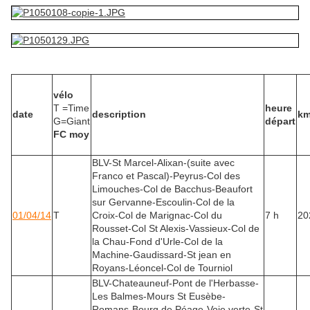
vélo
T =Time
heure
date
description
k
G=Giant
départ
FC moy
BLV-St Marcel-Alixan-(suite avec
Franco et Pascal)-Peyrus-Col des
Limouches-Col de Bacchus-Beaufort
sur Gervanne-Escoulin-Col de la
01/04/14
T
Croix-Col de Marignac-Col du
7 h
20
Rousset-Col St Alexis-Vassieux-Col de
la Chau-Fond d'Urle-Col de la
Machine-Gaudissard-St jean en
Royans-Léoncel-Col de Tourniol
BLV-Chateauneuf-Pont de l'Herbasse-
Les Balmes-Mours St Eusèbe-
Romans-Bourg de Péage-Voie verte-St