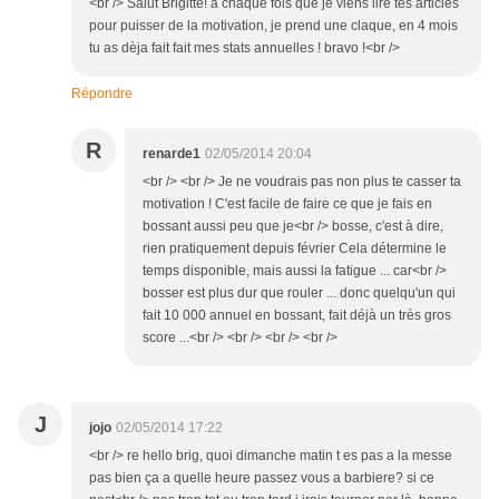
<br /> Salut Brigitte! à chaque fois que je viens lire tes articles
pour puisser de la motivation, je prend une claque, en 4 mois
tu as dèja fait fait mes stats annuelles ! bravo !<br />
Répondre
R
renarde1
02/05/2014 20:04
<br /> <br /> Je ne voudrais pas non plus te casser ta
motivation ! C'est facile de faire ce que je fais en
bossant aussi peu que je<br /> bosse, c'est à dire,
rien pratiquement depuis février Cela détermine le
temps disponible, mais aussi la fatigue ... car<br />
bosser est plus dur que rouler ... donc quelqu'un qui
fait 10 000 annuel en bossant, fait déjà un très gros
score ...<br /> <br /> <br /> <br />
J
jojo
02/05/2014 17:22
<br /> re hello brig, quoi dimanche matin t es pas a la messe
pas bien ça a quelle heure passez vous a barbiere? si ce