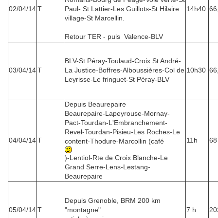
02/04/14
T
Paul- St Lattier-Les Guillots-St Hilaire
14h40
66
village-St Marcellin.
Retour TER - puis Valence-BLV
BLV-St Péray-Toulaud-Croix St André-
03/04/14
T
La Justice-Boffres-Alboussières-Col de
10h30
66
Leyrisse-Le fringuet-St Péray-BLV
Depuis Beaurepaire
Beaurepaire-Lapeyrouse-Mornay-
Pact-Tourdan-L'Embranchement-
Revel-Tourdan-Pisieu-Les Roches-Le
04/04/14
T
11h
68
content-Thodure-Marcollin (café
)-Lentiol-Rte de Croix Blanche-Le
Grand Serre-Lens-Lestang-
Beaurepaire
Depuis Grenoble, BRM 200 km
05/04/14
T
"montagne"
7 h
20