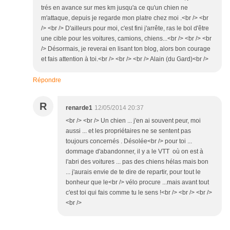
trés en avance sur mes km jusqu'a ce qu'un chien ne
m'attaque, depuis je regarde mon platre chez moi .<br /> <br
/> <br /> D'ailleurs pour moi, c'est fini j'arrête, ras le bol d'être
une cible pour les voitures, camions, chiens...<br /> <br /> <br
/> Désormais, je reverai en lisant ton blog, alors bon courage
et fais attention à toi.<br /> <br /> <br /> Alain (du Gard)<br />
Répondre
R
renarde1
12/05/2014 20:37
<br /> <br /> Un chien ... j'en ai souvent peur, moi
aussi ... et les propriétaires ne se sentent pas
toujours concernés . Désolée<br /> pour toi ...
dommage d'abandonner, il y a le VTT où on est à
l'abri des voitures ... pas des chiens hélas mais bon
... j'aurais envie de te dire de repartir, pour tout le
bonheur que le<br /> vélo procure ...mais avant tout
c'est toi qui fais comme tu le sens !<br /> <br /> <br />
<br />