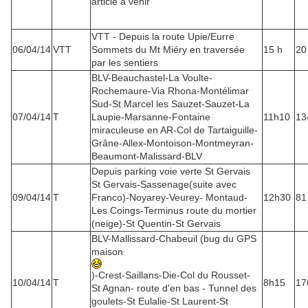
article à venir
VTT - Depuis la route Upie/Eurre
06/04/14
VTT
Sommets du Mt Miéry en traversée
15 h
20
par les sentiers
BLV-Beauchastel-La Voulte-
Rochemaure-Via Rhona-Montélimar
Sud-St Marcel les Sauzet-Sauzet-La
07/04/14
T
Laupie-Marsanne-Fontaine
11h10
13
miraculeuse en AR-Col de Tartaiguille-
Grâne-Allex-Montoison-Montmeyran-
Beaumont-Malissard-BLV
Depuis parking voie verte St Gervais
St Gervais-Sassenage(suite avec
09/04/14
T
Franco)-Noyarey-Veurey- Montaud-
12h30
81
Les Coings-Terminus route du mortier
(neige)-St Quentin-St Gervais
BLV-Mallissard-Chabeuil (bug du GPS
maison
)-Crest-Saillans-Die-Col du Rousset-
10/04/14
T
8h15
17
St Agnan- route d'en bas - Tunnel des
goulets-St Eulalie-St Laurent-St